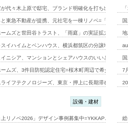
家が代々木上原で邸宅、ブランド明確化を打ち出す=年内
「
ると東急不動産が提携、元社宅を一棟リノベ=「職住遊」
国
ホームズと世田谷トラスト、「雨庭」の実証拡大へ=ガー
地
キスイハイムとベンハウス、横浜都筑区の分譲地開発で初
a
スイニシア、マンションとシェアハウスのいいとこどり
国
ホームズ、3件目防犯認定住宅=桜木町周辺で希少価値の
7
ムライフテクノロジーズ、東京・押上に長期滞在型ホテル
2
設備・建材
上リノベ2026」デザイン事例募集中=YKKAP…
総