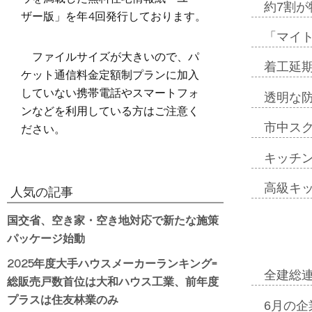
約7割が
ザー版」を年4回発行しております。
「マイ
ファイルサイズが大きいので、パ
着工延期
ケット通信料金定額制プランに加入
していない携帯電話やスマートフォ
透明な
ンなどを利用している方はご注意く
ださい。
市中ス
キッチ
高級キ
人気の記事
国交省、空き家・空き地対応で新たな施策
パッケージ始動
2025年度大手ハウスメーカーランキング=
全建総
総販売戸数首位は大和ハウス工業、前年度
プラスは住友林業のみ
6月の企