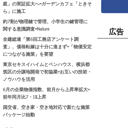
庭」の実証拡大へ=ガーデンカフェ「ときそ
ら」に施工
約7割が物理鍵で管理、小学生の鍵管理に
関する意識調査=Nature
広告
全建総連「第6回工務店アンケート調
査」、価格転嫁は十分に進まず=「物価安定
につながる施策」を要望
東京セキスイハイムとベンハウス、横浜都
筑区の分譲地開発で初協業=お互いの技術・
ノウハウを活用
6月の企業物価指数、前月から上昇率拡大=
前年同月比7・1%上昇
国交省、空き家・空き地対応で新たな施策
パッケージ始動