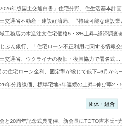
にも城南エ…
2026年版国土交通白書」住宅分野、住生活基本計画を
融合型の賃…
土交通省不動産・建設経済局、〝持続可能な建設業〟の
デンカフェ…
域工務店の木造注文住宅価格5・3%上昇=経済調査会「
協業=お互…
uじぶん銀行、「住宅ローン不正利用に関する情報交換協
のコリビング…
土交通省、ウクライナの復旧・復興協力で署名式…
ある2階建…
月の住宅ローン金利、固定型が総じて低下=6月から一転
第1弾が開…
026年分路線価、標準宅地5年連続の上昇=伸び率2・9%
団体・組合
会と20周年記念式典開催、新会長にTOTO吉本氏=光触