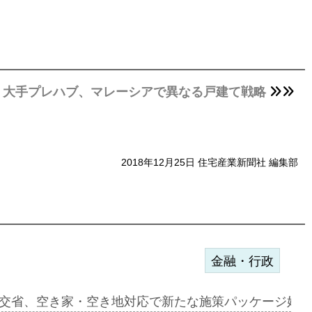
大手プレハブ、マレーシアで異なる戸建て戦略
2018年12月25日 住宅産業新聞社 編集部
金融・行政
ァミーレキ…
交省、空き家・空き地対応で新たな施策パッケージ始動