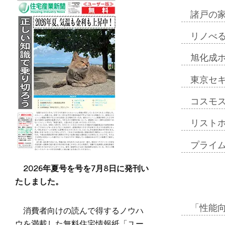
諸戸の
リノべ
旭化成
東京セ
コスモ
リスト
プライ
2026年夏号を号を7月8日に発刊い
たしました。
「性能向
消費者向けの読んで得するノウハ
ウを満載した無料住宅情報紙「ユー