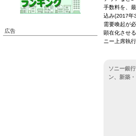
手数料を、最
込み(201
需要喚起が
広告
顕在化させる
ニー上席執行
ソニー銀行と
ン、新築・
日付