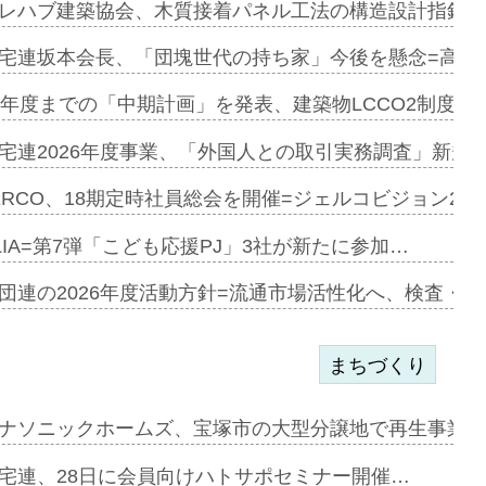
e…
レハブ建築協会、木質接着パネル工法の構造設計指針を
加=リンナ…
宅連坂本会長、「団塊世代の持ち家」今後を懸念=高齢
見込む=…
9年度までの「中期計画」を発表、建築物LCCO2制度へ
宅連2026年度事業、「外国人との取引実務調査」新規に
開始=三協…
ERCO、18期定時社員総会を開催=ジェルコビジョン203
LIA=第7弾「こども応援PJ」3社が新たに参加…
築分譲M専用…
団連の2026年度活動方針=流通市場活性化へ、検査・
まちづくり
まず=「物…
ナソニックホームズ、宝塚市の大型分譲地で再生事業を
昇…
宅連、28日に会員向けハトサポセミナー開催…