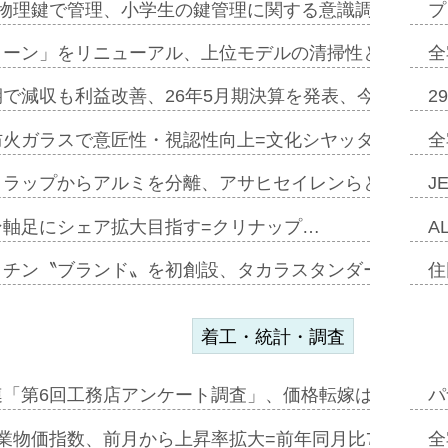
物理鍵で管理、小学生の鍵管理に関する意識調査=Natur
プ
トーン」をリニューアル、上位モデルの清掃性と安全性追
全
で減収も利益改善、26年5月期決算を発表、今期は増収
2
防火ガラスで意匠性・視認性向上=文化シヤッター…
全
クラップからアルミを分離、アサヒセイレンらと協働開発
J
ン軸足にシェア拡大目指す=クリナップ…
A
ッチン〝ブランド〟を初創設、タカラスタンダードが新
住
着工・統計・調査
連「第6回工務店アンケート調査」、価格転嫁は十分に進
パ
業物価指数、前月から上昇率拡大=前年同月比7・1%上
全