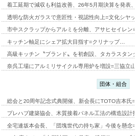
着工延期で減収も利益改善、26年5月期決算を発表
透明な防火ガラスで意匠性・視認性向上=文化シヤ
市中スクラップからアルミを分離、アサヒセイレン
キッチン軸足にシェア拡大目指す=クリナップ…
高級キッチン〝ブランド〟を初創設、タカラスタン
奈呉工場にアルミリサイクル専用炉を増設=三協立
団体・組合
総会と20周年記念式典開催、新会長にTOTO吉本氏
プレハブ建築協会、木質接着パネル工法の構造設計
全宅連坂本会長、「団塊世代の持ち家」今後を懸念