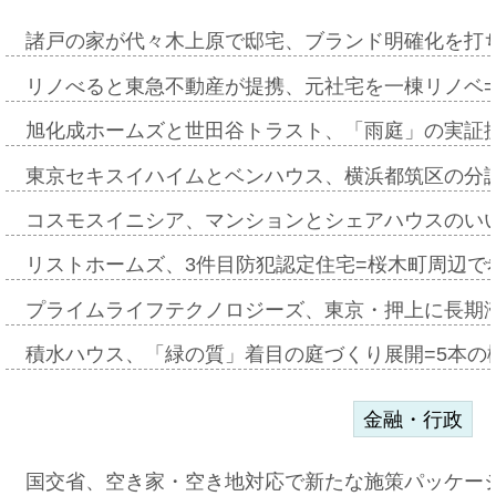
諸戸の家が代々木上原で邸宅、ブランド明確化を打
リノべると東急不動産が提携、元社宅を一棟リノベ
旭化成ホームズと世田谷トラスト、「雨庭」の実証
東京セキスイハイムとベンハウス、横浜都筑区の分
コスモスイニシア、マンションとシェアハウスのい
リストホームズ、3件目防犯認定住宅=桜木町周辺で
プライムライフテクノロジーズ、東京・押上に長期
積水ハウス、「緑の質」着目の庭づくり展開=5本の
金融・行政
国交省、空き家・空き地対応で新たな施策パッケー