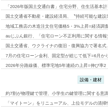
「2026年版国土交通白書」住宅分野、住生活基本計
国土交通省不動産・建設経済局、〝持続可能な建設
地域工務店の木造注文住宅価格5・3%上昇=経済調
auじぶん銀行、「住宅ローン不正利用に関する情報
国土交通省、ウクライナの復旧・復興協力で署名式
7月の住宅ローン金利、固定型が総じて低下=6月か
2026年分路線価、標準宅地5年連続の上昇=伸び率2・
設備・建材
約7割が物理鍵で管理、小学生の鍵管理に関する意識調査
「マイトーン」をリニューアル、上位モデルの清掃