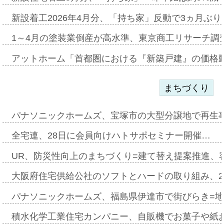
新設着工2026年4月分、「持ち家」反動で3ヵ月ぶ
1～4月の塗装業倒産が高水準、東京商工リサーチ調
アットホーム「首都圏における『新築戸建』の価格
まちづくり
パナソニックホームズ、宝塚市の大型分譲地で再生
全宅連、28日に会員向けハトサポセミナー開催…
UR、防災性向上のまちづくり=建て替え提案推進、
大阪府住宅供給公社のソフトとハードの取り組み、2
パナソニックホームズ、福島県伊達市で街びらき=
積水化学工業住宅カンパニー、自販機でお菓子や紙