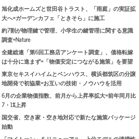
旭化成ホームズと世田谷トラスト、「雨庭」の実証拡
大へ=ガーデンカフェ「ときそら」に施工
約7割が物理鍵で管理、小学生の鍵管理に関する意識
調査=Nature
全建総連「第6回工務店アンケート調査」、価格転嫁
は十分に進まず=「物価安定につながる施策」を要望
東京セキスイハイムとベンハウス、横浜都筑区の分譲
地開発で初協業=お互いの技術・ノウハウを活用
6月の企業物価指数、前月から上昇率拡大=前年同月比
7・1%上昇
国交省、空き家・空き地対応で新たな施策パッケージ
始動
「マイトーン」をリニューアル、上位モデルの清掃性