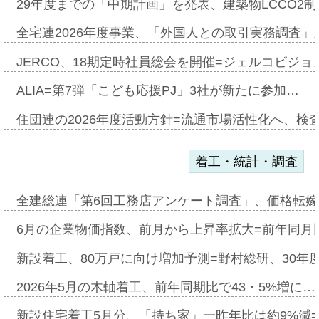
29年度までの「中期計画」を発表、建築物LCCO2
全宅連2026年度事業、「外国人との取引実務調査」新
JERCO、18期定時社員総会を開催=ジェルコビジョン
ALIA=第7弾「こども応援PJ」3社が新たに参加…
住団連の2026年度活動方針=流通市場活性化へ、検
着工・統計・調査
全建総連「第6回工務店アンケート調査」、価格転嫁
6月の企業物価指数、前月から上昇率拡大=前年同月比
新設着工、80万戸に向け増加予測=野村総研、30年
2026年5月の木軸着工、前年同期比で43・5%増に…
新設住宅着工5月分、「持ち家」一昨年比は約9%減=