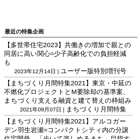
最近の特集企画
【多世帯住宅2023】共働きの増加で親との
同居に高い関心=少子高齢化での負担軽減
も
ユーザー版
特別増刊号
2023年12月14日 |
【まちづくり月間特集2021】東京・中延の
不燃化プロジェクトとM要除却の基準案、
まちづくり支える融資と建て替えの枠組み
まちづくり月間特集
2021年09月07日 |
【まちづくり月間特集2021】アルコガー
デン羽生岩瀬=コンパクトシティ内の分譲
住宅開発、「歩いて楽しめるまち」目指す