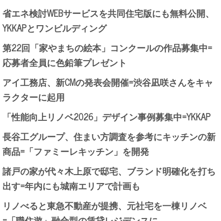
省エネ検討WEBサービスを共同住宅版にも無料公開、
YKKAPとワンビルディング
第22回「家やまちの絵本」コンクールの作品募集中=
応募者全員に色鉛筆プレゼント
アイ工務店、新CMの発表会開催=渋谷凪咲さんをキャ
ラクターに起用
「性能向上リノベ2026」デザイン事例募集中=YKKAP
長谷工グループ、住まい方調査を参考にキッチンの新
商品=「ファミーレキッチン」を開発
諸戸の家が代々木上原で邸宅、ブランド明確化を打ち
出す=年内にも城南エリアで計画も
リノべると東急不動産が提携、元社宅を一棟リノベ
=「職住遊」融合型の賃貸レジデンスに