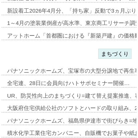
新設着工2026年4月分、「持ち家」反動で3ヵ月ぶ
1～4月の塗装業倒産が高水準、東京商工リサーチ調
アットホーム「首都圏における『新築戸建』の価格
まちづくり
パナソニックホームズ、宝塚市の大型分譲地で再生
全宅連、28日に会員向けハトサポセミナー開催…
UR、防災性向上のまちづくり=建て替え提案推進、
大阪府住宅供給公社のソフトとハードの取り組み、2
パナソニックホームズ、福島県伊達市で街びらき=
積水化学工業住宅カンパニー、自販機でお菓子や紙