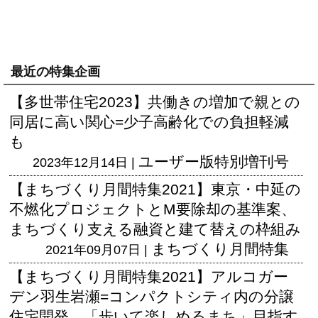
最近の特集企画
【多世帯住宅2023】共働きの増加で親との
同居に高い関心=少子高齢化での負担軽減
も
ユーザー版
特別増刊号
2023年12月14日 |
【まちづくり月間特集2021】東京・中延の
不燃化プロジェクトとM要除却の基準案、
まちづくり支える融資と建て替えの枠組み
まちづくり月間特集
2021年09月07日 |
【まちづくり月間特集2021】アルコガー
デン羽生岩瀬=コンパクトシティ内の分譲
住宅開発、「歩いて楽しめるまち」目指す