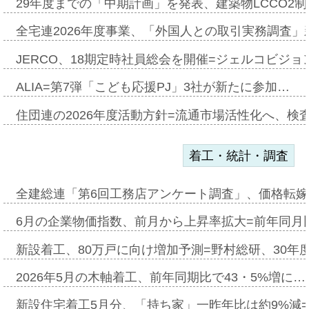
29年度までの「中期計画」を発表、建築物LCCO2
全宅連2026年度事業、「外国人との取引実務調査」新
JERCO、18期定時社員総会を開催=ジェルコビジョン
ALIA=第7弾「こども応援PJ」3社が新たに参加…
住団連の2026年度活動方針=流通市場活性化へ、検
着工・統計・調査
全建総連「第6回工務店アンケート調査」、価格転嫁
6月の企業物価指数、前月から上昇率拡大=前年同月比
新設着工、80万戸に向け増加予測=野村総研、30年
2026年5月の木軸着工、前年同期比で43・5%増に…
新設住宅着工5月分、「持ち家」一昨年比は約9%減=