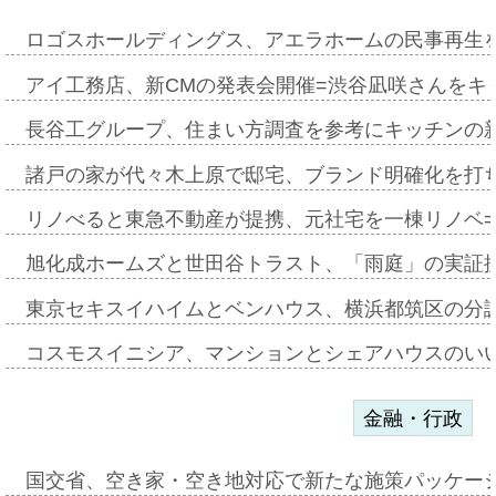
ロゴスホールディングス、アエラホームの民事再生
アイ工務店、新CMの発表会開催=渋谷凪咲さんをキ
長谷工グループ、住まい方調査を参考にキッチンの
諸戸の家が代々木上原で邸宅、ブランド明確化を打
リノべると東急不動産が提携、元社宅を一棟リノベ
旭化成ホームズと世田谷トラスト、「雨庭」の実証
東京セキスイハイムとベンハウス、横浜都筑区の分
コスモスイニシア、マンションとシェアハウスのい
金融・行政
国交省、空き家・空き地対応で新たな施策パッケー