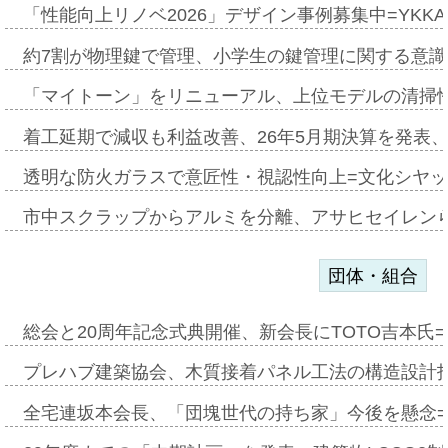
「性能向上リノベ2026」デザイン事例募集中=YKKA
約7割が物理鍵で管理、小学生の鍵管理に関する意識調査
「マイトーン」をリニューアル、上位モデルの清掃
着工延期で減収も利益改善、26年5月期決算を発表
透明な防火ガラスで意匠性・視認性向上=文化シヤ
市中スクラップからアルミを分離、アサヒセイレン
団体・組合
総会と20周年記念式典開催、新会長にTOTO吉本氏
プレハブ建築協会、木質接着パネル工法の構造設計
全宅連坂本会長、「団塊世代の持ち家」今後を懸念