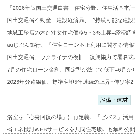
「2026年版国土交通白書」住宅分野、住生活基本計
国土交通省不動産・建設経済局、〝持続可能な建設
地域工務店の木造注文住宅価格5・3%上昇=経済調
auじぶん銀行、「住宅ローン不正利用に関する情報
国土交通省、ウクライナの復旧・復興協力で署名式
7月の住宅ローン金利、固定型が総じて低下=6月か
2026年分路線価、標準宅地5年連続の上昇=伸び率2・
設備・建材
浴室を「心身回復の場」に再定義、「ビバス」活用し
省エネ検討WEBサービスを共同住宅版にも無料公開、