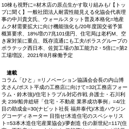
10棟も視野に=材木店の原点生かす取り組みも/【トッ
プに聞く】一般社団法人耐震性能見える化協会代表理
事の中川貴文氏、ウォールスタット普及本格化=地産
ムク材需要拡大に向け機能強化も/20年度国交省予算
概算要求、18%増の7兆101億円、住宅局は老朽M、空
き家対策に重点、既存流通にも工夫/ポラスグループの
ポラテック西日本、佐賀工場の加工能力2・5倍に=第2
工場増設、2021年8月稼働予定
連載
コラム「ひと」=リノベーション協議会会長の内山博
文さん/ポスト平成の工務店に向けて=32(工務店フォー
ラム・鈴木強)/住宅トラブル対応作戦 弁護士・石川利
夫 239/船井総研「住宅・不動産 業界成功事例」=4/注
目の助成金=30(ナビット社長 福井泰代)/木造ハウジン
グコーディネーター 目指せ!木造住宅のスペシャリス
ト=53本木造住宅産業協会)/夢創造 住の新世紀=117(住