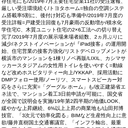
存住宅にも/2019年7月主要住宅企業11社の受注速報、
厳しい受注環境続く/トヨタホーム=独自の空調システ
ム搭載率5割に、後付け対応も準備中/2019年7月度の
受注詳報=戸建受注回復も7月豪雨の反動増か/積水化
学住宅C、木質ユニット住宅の2×6工法への切り替え
完了/2019年7月度の展示場来場者組数、2ヵ月ぶりに
減少/ネクストイノベーションが『iPad接客』の運用開
始、住宅営業の接客力強化/リストデベロップメントが
横浜市のマンションを1棟リノベ再販/LIXIL、カシマサ
ッカースタジアムの女性用トイレを使いやすく=動線
など改めホスピタリティー向上/YKKAP、採用活動に
DMPフォロー使用/ノーリツ、スマートスピーカー対
応をさらに充実=「グーグル ホーム」も/改正建築省エ
ネ法で、マンション着工3日前申請が可能に、国交省
が全国で説明会を実施/19年第2四半期の地価LOOK、
緩やかな上昇継続、6%以上上昇の商業地も/山田邦博
技官、「3次元で効率化図る」BIMなど生産性向上に意
欲/藤井直樹国土交通審議官、「インフラ輸出、最重