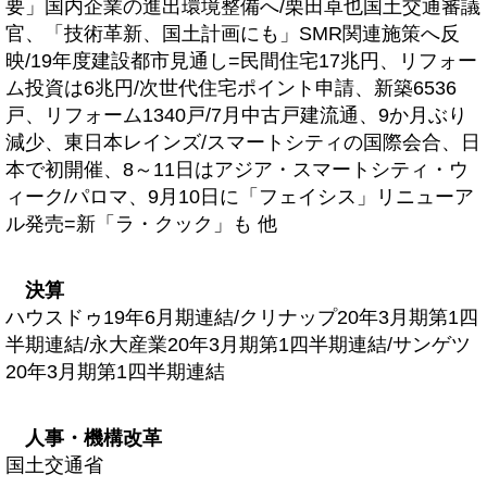
要」国内企業の進出環境整備へ/栗田卓也国土交通審議
官、「技術革新、国土計画にも」SMR関連施策へ反
映/19年度建設都市見通し=民間住宅17兆円、リフォー
ム投資は6兆円/次世代住宅ポイント申請、新築6536
戸、リフォーム1340戸/7月中古戸建流通、9か月ぶり
減少、東日本レインズ/スマートシティの国際会合、日
本で初開催、8～11日はアジア・スマートシティ・ウ
ィーク/パロマ、9月10日に「フェイシス」リニューア
ル発売=新「ラ・クック」も 他
決算
ハウスドゥ19年6月期連結/クリナップ20年3月期第1四
半期連結/永大産業20年3月期第1四半期連結/サンゲツ
20年3月期第1四半期連結
人事・機構改革
国土交通省