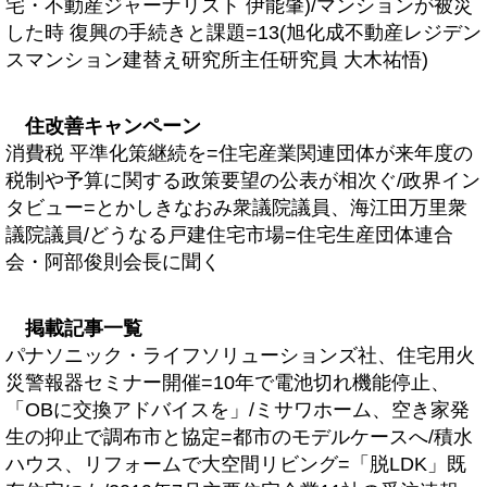
宅・不動産ジャーナリスト 伊能肇)/マンションが被災
した時 復興の手続きと課題=13(旭化成不動産レジデン
スマンション建替え研究所主任研究員 大木祐悟)
住改善キャンペーン
消費税 平準化策継続を=住宅産業関連団体が来年度の
税制や予算に関する政策要望の公表が相次ぐ/政界イン
タビュー=とかしきなおみ衆議院議員、海江田万里衆
議院議員/どうなる戸建住宅市場=住宅生産団体連合
会・阿部俊則会長に聞く
掲載記事一覧
パナソニック・ライフソリューションズ社、住宅用火
災警報器セミナー開催=10年で電池切れ機能停止、
「OBに交換アドバイスを」/ミサワホーム、空き家発
生の抑止で調布市と協定=都市のモデルケースへ/積水
ハウス、リフォームで大空間リビング=「脱LDK」既