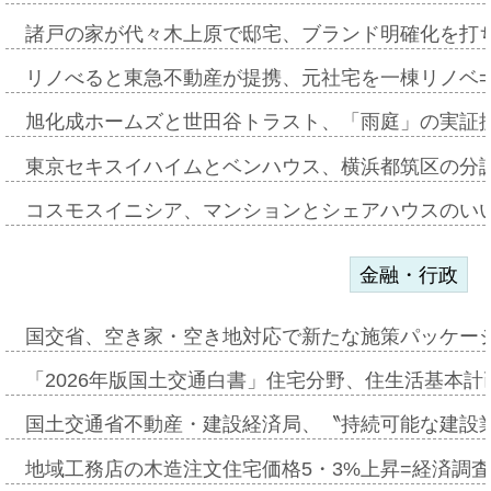
諸戸の家が代々木上原で邸宅、ブランド明確化を打
リノべると東急不動産が提携、元社宅を一棟リノベ
旭化成ホームズと世田谷トラスト、「雨庭」の実証
東京セキスイハイムとベンハウス、横浜都筑区の分
コスモスイニシア、マンションとシェアハウスのい
金融・行政
国交省、空き家・空き地対応で新たな施策パッケー
「2026年版国土交通白書」住宅分野、住生活基本計
国土交通省不動産・建設経済局、〝持続可能な建設
地域工務店の木造注文住宅価格5・3%上昇=経済調