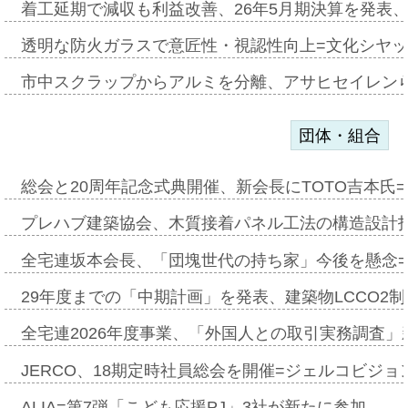
着工延期で減収も利益改善、26年5月期決算を発表
透明な防火ガラスで意匠性・視認性向上=文化シヤ
市中スクラップからアルミを分離、アサヒセイレン
団体・組合
総会と20周年記念式典開催、新会長にTOTO吉本氏
プレハブ建築協会、木質接着パネル工法の構造設計
全宅連坂本会長、「団塊世代の持ち家」今後を懸念
29年度までの「中期計画」を発表、建築物LCCO2
全宅連2026年度事業、「外国人との取引実務調査」新
JERCO、18期定時社員総会を開催=ジェルコビジョン
ALIA=第7弾「こども応援PJ」3社が新たに参加…