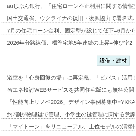
auじぶん銀行、「住宅ローン不正利用に関する情報
国土交通省、ウクライナの復旧・復興協力で署名式
7月の住宅ローン金利、固定型が総じて低下=6月か
2026年分路線価、標準宅地5年連続の上昇=伸び率2・
設備・建材
浴室を「心身回復の場」に再定義、「ビバス」活用し
省エネ検討WEBサービスを共同住宅版にも無料公開、
「性能向上リノベ2026」デザイン事例募集中=YKKA
約7割が物理鍵で管理、小学生の鍵管理に関する意識調査
「マイトーン」をリニューアル、上位モデルの清掃