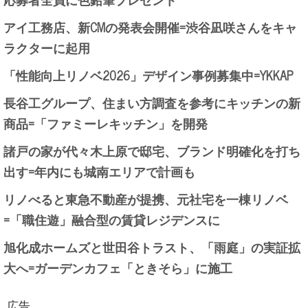
アイ工務店、新CMの発表会開催=渋谷凪咲さんをキャ
ラクターに起用
「性能向上リノベ2026」デザイン事例募集中=YKKAP
長谷工グループ、住まい方調査を参考にキッチンの新
商品=「ファミーレキッチン」を開発
諸戸の家が代々木上原で邸宅、ブランド明確化を打ち
出す=年内にも城南エリアで計画も
リノべると東急不動産が提携、元社宅を一棟リノベ
=「職住遊」融合型の賃貸レジデンスに
旭化成ホームズと世田谷トラスト、「雨庭」の実証拡
大へ=ガーデンカフェ「ときそら」に施工
広告