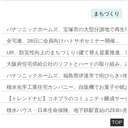
まちづくり
パナソニックホームズ、宝塚市の大型分譲地で再生
全宅連、28日に会員向けハトサポセミナー開催…
UR、防災性向上のまちづくり=建て替え提案推進、
大阪府住宅供給公社のソフトとハードの取り組み、2
パナソニックホームズ、福島県伊達市で街びらき=
積水化学工業住宅カンパニー、自販機でお菓子や紙
【トレンドナビ】コネプラのコミュニティ醸成サー
積水ハウス・日本生命保険、地下鉄駅直結のZEB=赤坂
TOP