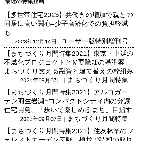
最近の特集企画
【多世帯住宅2023】共働きの増加で親との
同居に高い関心=少子高齢化での負担軽減
も
ユーザー版
特別増刊号
2023年12月14日 |
【まちづくり月間特集2021】東京・中延の
不燃化プロジェクトとM要除却の基準案、
まちづくり支える融資と建て替えの枠組み
まちづくり月間特集
2021年09月07日 |
【まちづくり月間特集2021】アルコガー
デン羽生岩瀬=コンパクトシティ内の分譲
住宅開発、「歩いて楽しめるまち」目指す
まちづくり月間特集
2021年09月07日 |
【まちづくり月間特集2021】住友林業のフ
ォレストガーデン秦野、植栽で調和の取れ