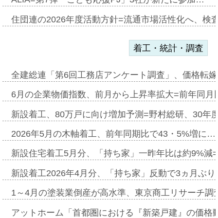
住団連の2026年度活動方針=流通市場活性化へ、検
着工・統計・調査
全建総連「第6回工務店アンケート調査」、価格転嫁
6月の企業物価指数、前月から上昇率拡大=前年同月比
新設着工、80万戸に向け増加予測=野村総研、30年
2026年5月の木軸着工、前年同期比で43・5%増に…
新設住宅着工5月分、「持ち家」一昨年比は約9%減=
新設着工2026年4月分、「持ち家」反動で3ヵ月ぶ
1～4月の塗装業倒産が高水準、東京商工リサーチ調
アットホーム「首都圏における『新築戸建』の価格