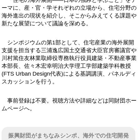
「住宅の海外展開――日本の強みと学ぶこと」をテ
ーマに、産・官・学それぞれの立場から、住宅分野の
海外進出の現状を紹介し、そこからみえてくる課題や
新たな展望について議論を深める。
シンポジウムの第1部として、住宅産業の海外展開
支援を担当する三浦逸広国土交通省大臣官房審議官や
川村篤住友林業取締役専務執行役員建築・不動産事業
本部長、佐々木宏幸明治大学理工学部建築学科教授
(FTS Urban Design代表)による基調講演、パネルディ
スカッションを行う。
事前登録は不要。視聴方法や詳細などは同財団ホー
ムページへ。
振興財団がまちなみシンポ、海外での住宅開発