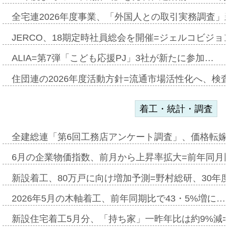
全宅連2026年度事業、「外国人との取引実務調査」新
JERCO、18期定時社員総会を開催=ジェルコビジョン
ALIA=第7弾「こども応援PJ」3社が新たに参加…
住団連の2026年度活動方針=流通市場活性化へ、検
着工・統計・調査
全建総連「第6回工務店アンケート調査」、価格転嫁
6月の企業物価指数、前月から上昇率拡大=前年同月比
新設着工、80万戸に向け増加予測=野村総研、30年
2026年5月の木軸着工、前年同期比で43・5%増に…
新設住宅着工5月分、「持ち家」一昨年比は約9%減=