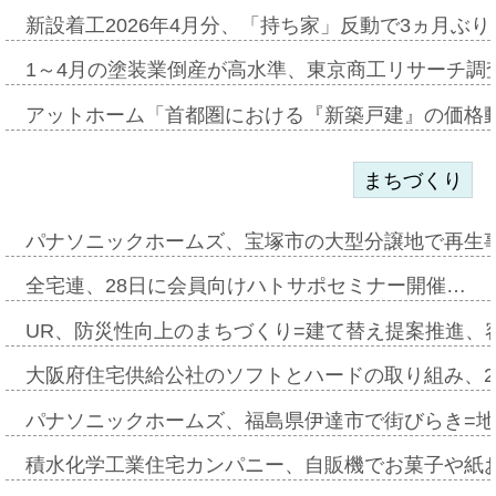
新設着工2026年4月分、「持ち家」反動で3ヵ月ぶ
1～4月の塗装業倒産が高水準、東京商工リサーチ調
アットホーム「首都圏における『新築戸建』の価格
まちづくり
パナソニックホームズ、宝塚市の大型分譲地で再生
全宅連、28日に会員向けハトサポセミナー開催…
UR、防災性向上のまちづくり=建て替え提案推進、
大阪府住宅供給公社のソフトとハードの取り組み、2
パナソニックホームズ、福島県伊達市で街びらき=
積水化学工業住宅カンパニー、自販機でお菓子や紙