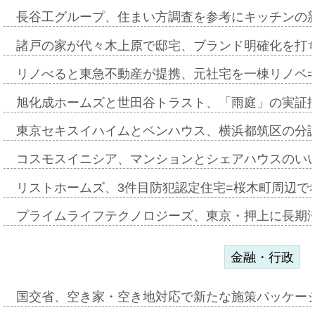
長谷工グループ、住まい方調査を参考にキッチンの
諸戸の家が代々木上原で邸宅、ブランド明確化を打
リノべると東急不動産が提携、元社宅を一棟リノベ
旭化成ホームズと世田谷トラスト、「雨庭」の実証
東京セキスイハイムとベンハウス、横浜都筑区の分
コスモスイニシア、マンションとシェアハウスのい
リストホームズ、3件目防犯認定住宅=桜木町周辺で
プライムライフテクノロジーズ、東京・押上に長期
金融・行政
国交省、空き家・空き地対応で新たな施策パッケー