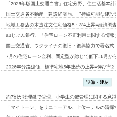
「2026年版国土交通白書」住宅分野、住生活基本計
国土交通省不動産・建設経済局、〝持続可能な建設
地域工務店の木造注文住宅価格5・3%上昇=経済調
auじぶん銀行、「住宅ローン不正利用に関する情報
国土交通省、ウクライナの復旧・復興協力で署名式
7月の住宅ローン金利、固定型が総じて低下=6月か
2026年分路線価、標準宅地5年連続の上昇=伸び率2・
設備・建材
約7割が物理鍵で管理、小学生の鍵管理に関する意識調査
「マイトーン」をリニューアル、上位モデルの清掃