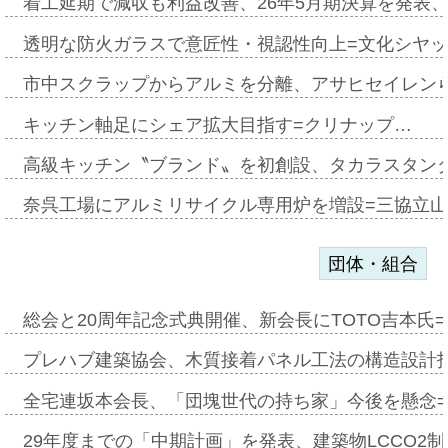
着工延期で減収も利益改善、26年5月期決算を発表
透明な防火ガラスで意匠性・視認性向上=文化シヤ
市中スクラップからアルミを分離、アサヒセイレン
キッチン軸足にシェア拡大目指す=クリナップ…
高級キッチン〝ブランド〟を初創設、タカラスタン
奈呉工場にアルミリサイクル専用炉を増設=三協立
団体・組合
総会と20周年記念式典開催、新会長にTOTO吉本氏
プレハブ建築協会、木質接着パネル工法の構造設計
全宅連坂本会長、「団塊世代の持ち家」今後を懸念
29年度までの「中期計画」を発表、建築物LCCO2