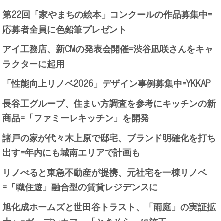
第22回「家やまちの絵本」コンクールの作品募集中=
応募者全員に色鉛筆プレゼント
アイ工務店、新CMの発表会開催=渋谷凪咲さんをキャ
ラクターに起用
「性能向上リノベ2026」デザイン事例募集中=YKKAP
長谷工グループ、住まい方調査を参考にキッチンの新
商品=「ファミーレキッチン」を開発
諸戸の家が代々木上原で邸宅、ブランド明確化を打ち
出す=年内にも城南エリアで計画も
リノべると東急不動産が提携、元社宅を一棟リノベ
=「職住遊」融合型の賃貸レジデンスに
旭化成ホームズと世田谷トラスト、「雨庭」の実証拡
大へ=ガーデンカフェ「ときそら」に施工