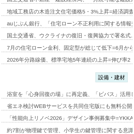
地域工務店の木造注文住宅価格5・3%上昇=経済調
auじぶん銀行、「住宅ローン不正利用に関する情報
国土交通省、ウクライナの復旧・復興協力で署名式
7月の住宅ローン金利、固定型が総じて低下=6月か
2026年分路線価、標準宅地5年連続の上昇=伸び率2・
設備・建材
浴室を「心身回復の場」に再定義、「ビバス」活用し
省エネ検討WEBサービスを共同住宅版にも無料公開、
「性能向上リノベ2026」デザイン事例募集中=YKKA
約7割が物理鍵で管理、小学生の鍵管理に関する意識調査