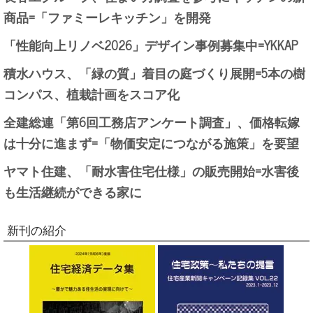
商品=「ファミーレキッチン」を開発
「性能向上リノベ2026」デザイン事例募集中=YKKAP
積水ハウス、「緑の質」着目の庭づくり展開=5本の樹
コンパス、植栽計画をスコア化
全建総連「第6回工務店アンケート調査」、価格転嫁
は十分に進まず=「物価安定につながる施策」を要望
ヤマト住建、「耐水害住宅仕様」の販売開始=水害後
も生活継続ができる家に
新刊の紹介