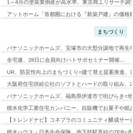
1～4月の塗装業倒産が高水準、東京商工リサーチ調
アットホーム「首都圏における『新築戸建』の価格
まちづくり
パナソニックホームズ、宝塚市の大型分譲地で再生
全宅連、28日に会員向けハトサポセミナー開催…
UR、防災性向上のまちづくり=建て替え提案推進、
大阪府住宅供給公社のソフトとハードの取り組み、2
パナソニックホームズ、福島県伊達市で街びらき=
積水化学工業住宅カンパニー、自販機でお菓子や紙
【トレンドナビ】コネプラのコミュニティ醸成サー
積水ハウス・日本生命保険、地下鉄駅直結のZEB=赤坂