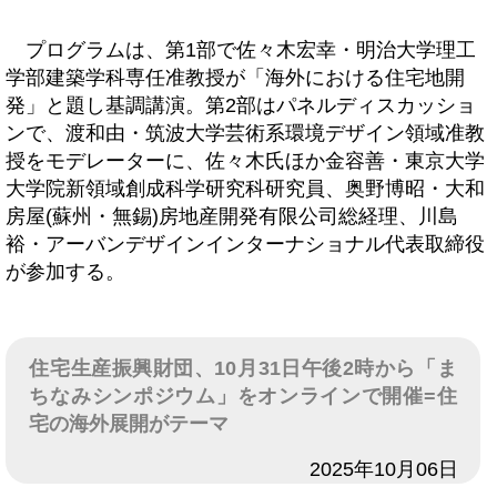
プログラムは、第1部で佐々木宏幸・明治大学理工
学部建築学科専任准教授が「海外における住宅地開
発」と題し基調講演。第2部はパネルディスカッショ
ンで、渡和由・筑波大学芸術系環境デザイン領域准教
授をモデレーターに、佐々木氏ほか金容善・東京大学
大学院新領域創成科学研究科研究員、奥野博昭・大和
房屋(蘇州・無錫)房地産開発有限公司総経理、川島
裕・アーバンデザインインターナショナル代表取締役
が参加する。
住宅生産振興財団、10月31日午後2時から「ま
ちなみシンポジウム」をオンラインで開催=住
宅の海外展開がテーマ
日付
2025年10月06日