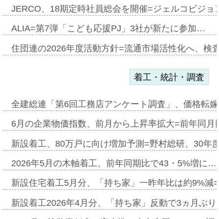
JERCO、18期定時社員総会を開催=ジェルコビジョン
ALIA=第7弾「こども応援PJ」3社が新たに参加…
住団連の2026年度活動方針=流通市場活性化へ、検
着工・統計・調査
全建総連「第6回工務店アンケート調査」、価格転嫁
6月の企業物価指数、前月から上昇率拡大=前年同月比
新設着工、80万戸に向け増加予測=野村総研、30年
2026年5月の木軸着工、前年同期比で43・5%増に…
新設住宅着工5月分、「持ち家」一昨年比は約9%減=
新設着工2026年4月分、「持ち家」反動で3ヵ月ぶ