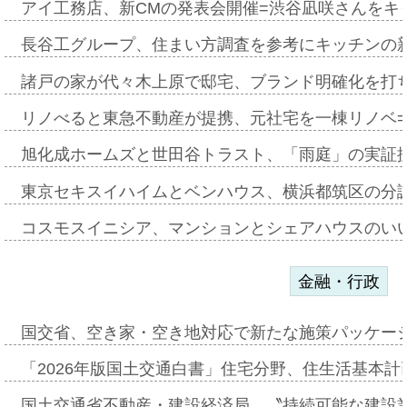
アイ工務店、新CMの発表会開催=渋谷凪咲さんをキ
長谷工グループ、住まい方調査を参考にキッチンの
諸戸の家が代々木上原で邸宅、ブランド明確化を打
リノべると東急不動産が提携、元社宅を一棟リノベ
旭化成ホームズと世田谷トラスト、「雨庭」の実証
東京セキスイハイムとベンハウス、横浜都筑区の分
コスモスイニシア、マンションとシェアハウスのい
金融・行政
国交省、空き家・空き地対応で新たな施策パッケー
「2026年版国土交通白書」住宅分野、住生活基本計
国土交通省不動産・建設経済局、〝持続可能な建設