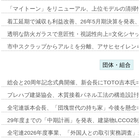
「マイトーン」をリニューアル、上位モデルの清掃
着工延期で減収も利益改善、26年5月期決算を発表
透明な防火ガラスで意匠性・視認性向上=文化シヤ
市中スクラップからアルミを分離、アサヒセイレン
団体・組合
総会と20周年記念式典開催、新会長にTOTO吉本氏
プレハブ建築協会、木質接着パネル工法の構造設計
全宅連坂本会長、「団塊世代の持ち家」今後を懸念
29年度までの「中期計画」を発表、建築物LCCO2
全宅連2026年度事業、「外国人との取引実務調査」新