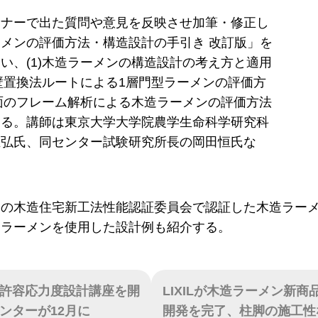
ミナーで出た質問や意見を反映させ加筆・修正し
メンの評価方法・構造設計の手引き 改訂版」を
い、(1)木造ラーメンの構造設計の考え方と適用
力壁置換法ルートによる1層門型ラーメンの評価方
構面のフレーム解析による木造ラーメンの評価方法
する。講師は東京大学大学院農学生命科学研究科
正弘氏、同センター試験研究所長の岡田恒氏な
ーの木造住宅新工法性能認証委員会で認証した木造ラー
造ラーメンを使用した設計例も紹介する。
許容応力度設計講座を開
LIXILが木造ラーメン新商
ンターが12月に
開発を完了、柱脚の施工性