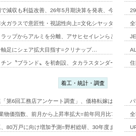
で減収も利益改善、26年5月期決算を発表、今期は増収
2
防火ガラスで意匠性・視認性向上=文化シヤッター…
全
クラップからアルミを分離、アサヒセイレンらと協働開発
J
ン軸足にシェア拡大目指す=クリナップ…
A
ッチン〝ブランド〟を初創設、タカラスタンダードが新
住
着工・統計・調査
連「第6回工務店アンケート調査」、価格転嫁は十分に進
パ
業物価指数、前月から上昇率拡大=前年同月比7・1%上
全
、80万戸に向け増加予測=野村総研、30年度まで〝揺
U