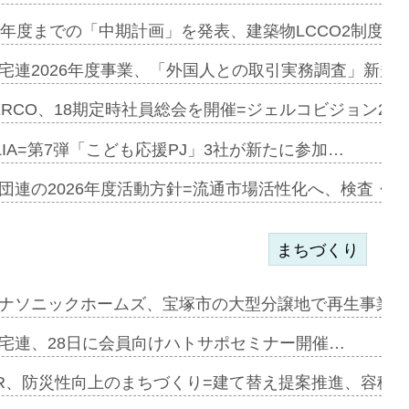
見込む=…
9年度までの「中期計画」を発表、建築物LCCO2制度へ
宅連2026年度事業、「外国人との取引実務調査」新規に
開始=三協…
ERCO、18期定時社員総会を開催=ジェルコビジョン203
LIA=第7弾「こども応援PJ」3社が新たに参加…
築分譲M専用…
団連の2026年度活動方針=流通市場活性化へ、検査・
まちづくり
まず=「物…
ナソニックホームズ、宝塚市の大型分譲地で再生事業を
昇…
宅連、28日に会員向けハトサポセミナー開催…
り戻し〟…
R、防災性向上のまちづくり=建て替え提案推進、容積