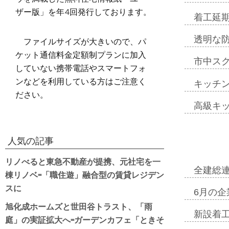
ザー版」を年4回発行しております。
着工延期
ファイルサイズが大きいので、パ
透明な
ケット通信料金定額制プランに加入
市中ス
していない携帯電話やスマートフォ
ンなどを利用している方はご注意く
キッチ
ださい。
高級キ
人気の記事
リノべると東急不動産が提携、元社宅を一
全建総
棟リノベ=「職住遊」融合型の賃貸レジデン
スに
6月の企
旭化成ホームズと世田谷トラスト、「雨
新設着工
庭」の実証拡大へ=ガーデンカフェ「ときそ