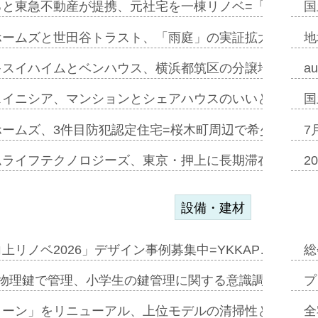
ると東急不動産が提携、元社宅を一棟リノベ=「職住遊」
国
ホームズと世田谷トラスト、「雨庭」の実証拡大へ=ガー
地
キスイハイムとベンハウス、横浜都筑区の分譲地開発で初
a
スイニシア、マンションとシェアハウスのいいとこどり
国
ホームズ、3件目防犯認定住宅=桜木町周辺で希少価値の
7
ムライフテクノロジーズ、東京・押上に長期滞在型ホテル
2
設備・建材
上リノベ2026」デザイン事例募集中=YKKAP…
総
物理鍵で管理、小学生の鍵管理に関する意識調査=Natur
プ
トーン」をリニューアル、上位モデルの清掃性と安全性追
全