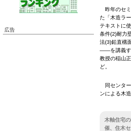
昨年のセ
た「木造ラー
テキストに使
広告
条件(2)耐
法(3)鉛直
――を講義
教授の稲山
ど。
同センタ
ンによる木
木軸住宅の
催、住木セ