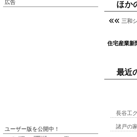
広告
ほか
三和
住宅産業新
最近
長谷工
諸戸の
ユーザー版を公開中！