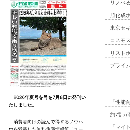
リノべ
旭化成
東京セ
コスモ
リスト
プライ
2026年夏号を号を7月8日に発刊い
「性能向
たしました。
約7割が
消費者向けの読んで得するノウハ
「マイ
ウを満載した無料住宅情報紙「ユー