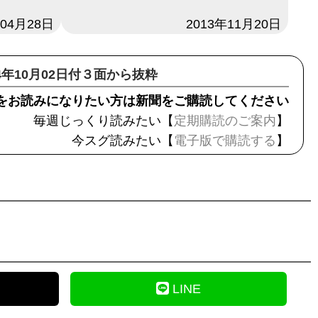
年04月28日
日付
2013年11月20日
14年10月02日付３面から抜粋
をお読みになりたい方は新聞をご購読してください
毎週じっくり読みたい【
定期購読のご案内
】
今スグ読みたい【
電子版で購読する
】
LINE