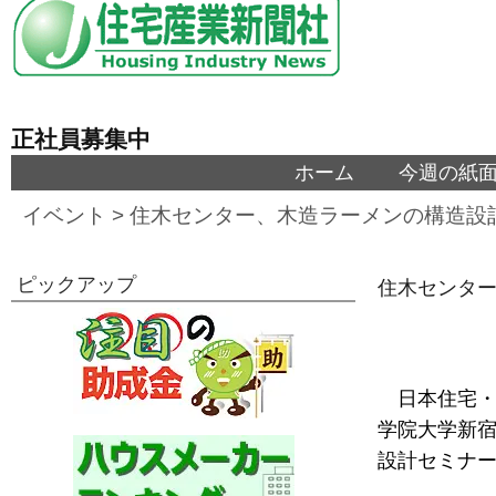
正社員募集中
ホーム
今週の紙
イベント
>
住木センター、木造ラーメンの構造設
ピックアップ
住木センター
日本住宅・
学院大学新
設計セミナ