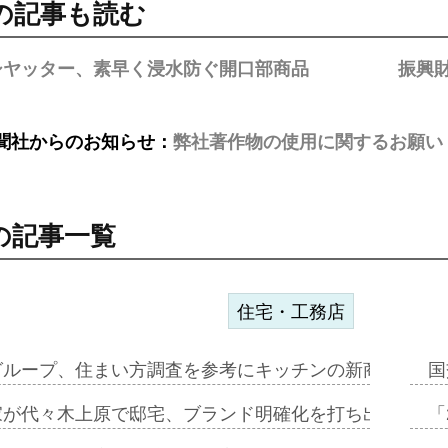
の記事も読む
シヤッター、素早く浸水防ぐ開口部商品
振興
聞社からのお知らせ：
弊社著作物の使用に関するお願い
の記事一覧
住宅・工務店
グループ、住まい方調査を参考にキッチンの新商品=「フ
国
家が代々木上原で邸宅、ブランド明確化を打ち出す=年内
「