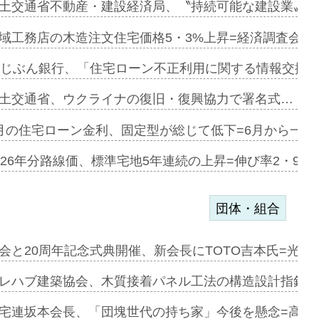
融合型の賃…
土交通省不動産・建設経済局、〝持続可能な建設業〟の
デンカフェ…
域工務店の木造注文住宅価格5・3%上昇=経済調査会「
協業=お互…
uじぶん銀行、「住宅ローン不正利用に関する情報交換協
のコリビング…
土交通省、ウクライナの復旧・復興協力で署名式…
ある2階建…
月の住宅ローン金利、固定型が総じて低下=6月から一転
第1弾が開…
026年分路線価、標準宅地5年連続の上昇=伸び率2・9%
団体・組合
会と20周年記念式典開催、新会長にTOTO吉本氏=光触
e…
レハブ建築協会、木質接着パネル工法の構造設計指針を
加=リンナ…
宅連坂本会長、「団塊世代の持ち家」今後を懸念=高齢