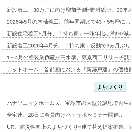
新設着工、80万戸に向け増加予測=野村総研、30年
2026年5月の木軸着工、前年同期比で43・5%増に…
新設住宅着工5月分、「持ち家」一昨年比は約9%減=
新設着工2026年4月分、「持ち家」反動で3ヵ月ぶ
1～4月の塗装業倒産が高水準、東京商工リサーチ調
アットホーム「首都圏における『新築戸建』の価格
まちづくり
パナソニックホームズ、宝塚市の大型分譲地で再生
全宅連、28日に会員向けハトサポセミナー開催…
UR、防災性向上のまちづくり=建て替え提案推進、