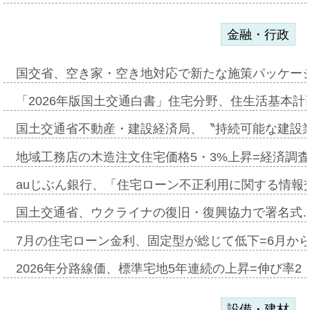
金融・行政
国交省、空き家・空き地対応で新たな施策パッケー
「2026年版国土交通白書」住宅分野、住生活基本計
国土交通省不動産・建設経済局、〝持続可能な建設
地域工務店の木造注文住宅価格5・3%上昇=経済調
auじぶん銀行、「住宅ローン不正利用に関する情報
国土交通省、ウクライナの復旧・復興協力で署名式
7月の住宅ローン金利、固定型が総じて低下=6月か
2026年分路線価、標準宅地5年連続の上昇=伸び率2・
設備・建材