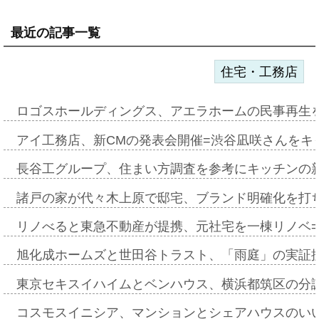
最近の記事一覧
住宅・工務店
ロゴスホールディングス、アエラホームの民事再生
アイ工務店、新CMの発表会開催=渋谷凪咲さんをキ
長谷工グループ、住まい方調査を参考にキッチンの
諸戸の家が代々木上原で邸宅、ブランド明確化を打
リノべると東急不動産が提携、元社宅を一棟リノベ
旭化成ホームズと世田谷トラスト、「雨庭」の実証
東京セキスイハイムとベンハウス、横浜都筑区の分
コスモスイニシア、マンションとシェアハウスのい