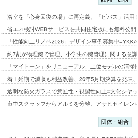
浴室を「心身回復の場」に再定義、「ビバス」活用し
省エネ検討WEBサービスを共同住宅版にも無料公開、
「性能向上リノベ2026」デザイン事例募集中=YKKA
約7割が物理鍵で管理、小学生の鍵管理に関する意識調査
「マイトーン」をリニューアル、上位モデルの清掃
着工延期で減収も利益改善、26年5月期決算を発表
透明な防火ガラスで意匠性・視認性向上=文化シヤ
市中スクラップからアルミを分離、アサヒセイレン
団体・組合