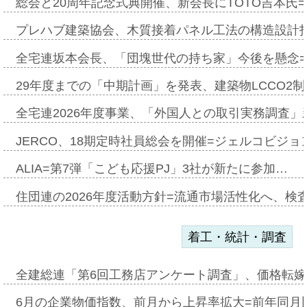
総会と20周年記念式典開催、新会長にTOTO吉本氏
プレハブ建築協会、木質接着パネル工法の構造設計
全宅連坂本会長、「団塊世代の持ち家」今後を懸念
29年度までの「中期計画」を発表、建築物LCCO2
全宅連2026年度事業、「外国人との取引実務調査」新
JERCO、18期定時社員総会を開催=ジェルコビジョン
ALIA=第7弾「こども応援PJ」3社が新たに参加…
住団連の2026年度活動方針=流通市場活性化へ、検
着工・統計・調査
全建総連「第6回工務店アンケート調査」、価格転嫁
6月の企業物価指数、前月から上昇率拡大=前年同月比