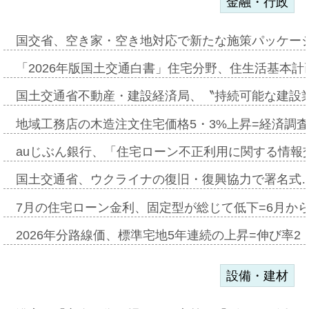
金融・行政
国交省、空き家・空き地対応で新たな施策パッケー
「2026年版国土交通白書」住宅分野、住生活基本計
国土交通省不動産・建設経済局、〝持続可能な建設
地域工務店の木造注文住宅価格5・3%上昇=経済調
auじぶん銀行、「住宅ローン不正利用に関する情報
国土交通省、ウクライナの復旧・復興協力で署名式
7月の住宅ローン金利、固定型が総じて低下=6月か
2026年分路線価、標準宅地5年連続の上昇=伸び率2・
設備・建材