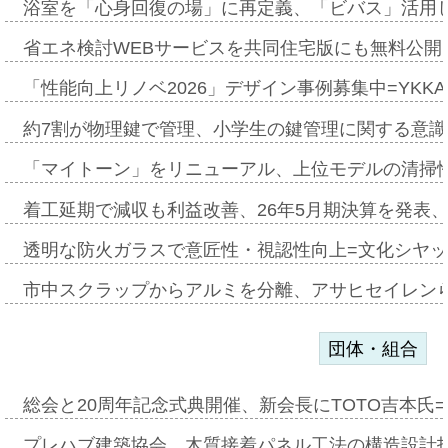
浴室を「心身回復の場」に再定義、「ビバス」活用し
省エネ検討WEBサービスを共同住宅版にも無料公開、
「性能向上リノベ2026」デザイン事例募集中=YKKA
約7割が物理鍵で管理、小学生の鍵管理に関する意識調査
「マイトーン」をリニューアル、上位モデルの清掃
着工延期で減収も利益改善、26年5月期決算を発表
透明な防火ガラスで意匠性・視認性向上=文化シヤ
市中スクラップからアルミを分離、アサヒセイレン
団体・組合
総会と20周年記念式典開催、新会長にTOTO吉本氏
プレハブ建築協会、木質接着パネル工法の構造設計