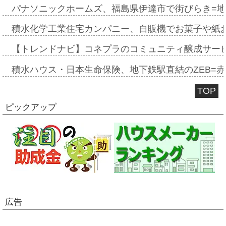
パナソニックホームズ、福島県伊達市で街びらき=
積水化学工業住宅カンパニー、自販機でお菓子や紙
【トレンドナビ】コネプラのコミュニティ醸成サー
積水ハウス・日本生命保険、地下鉄駅直結のZEB=赤坂
TOP
ピックアップ
広告