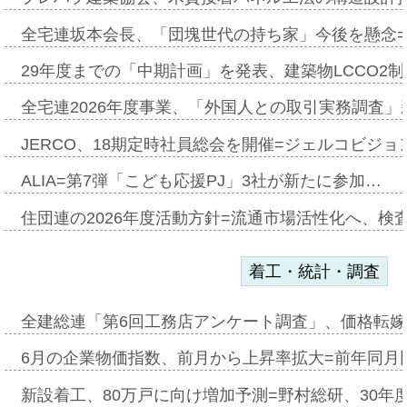
全宅連坂本会長、「団塊世代の持ち家」今後を懸念
29年度までの「中期計画」を発表、建築物LCCO2
全宅連2026年度事業、「外国人との取引実務調査」新
JERCO、18期定時社員総会を開催=ジェルコビジョン
ALIA=第7弾「こども応援PJ」3社が新たに参加…
住団連の2026年度活動方針=流通市場活性化へ、検
着工・統計・調査
全建総連「第6回工務店アンケート調査」、価格転嫁
6月の企業物価指数、前月から上昇率拡大=前年同月比
新設着工、80万戸に向け増加予測=野村総研、30年