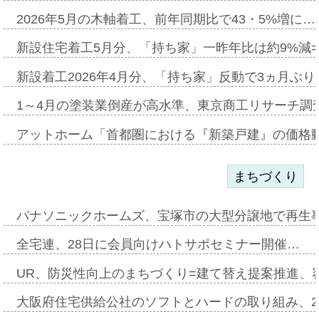
2026年5月の木軸着工、前年同期比で43・5%増に…
新設住宅着工5月分、「持ち家」一昨年比は約9%減=
新設着工2026年4月分、「持ち家」反動で3ヵ月ぶ
1～4月の塗装業倒産が高水準、東京商工リサーチ調
アットホーム「首都圏における『新築戸建』の価格
まちづくり
パナソニックホームズ、宝塚市の大型分譲地で再生
全宅連、28日に会員向けハトサポセミナー開催…
UR、防災性向上のまちづくり=建て替え提案推進、
大阪府住宅供給公社のソフトとハードの取り組み、2