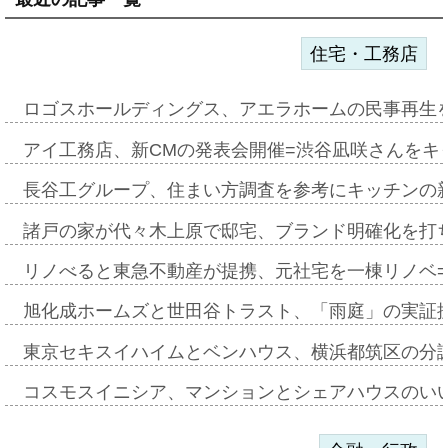
住宅・工務店
ロゴスホールディングス、アエラホームの民事再生
アイ工務店、新CMの発表会開催=渋谷凪咲さんをキ
長谷工グループ、住まい方調査を参考にキッチンの
諸戸の家が代々木上原で邸宅、ブランド明確化を打
リノべると東急不動産が提携、元社宅を一棟リノベ
旭化成ホームズと世田谷トラスト、「雨庭」の実証
東京セキスイハイムとベンハウス、横浜都筑区の分
コスモスイニシア、マンションとシェアハウスのい