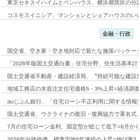
東京セキスイハイムとベンハウス、横浜都筑区の分
コスモスイニシア、マンションとシェアハウスのい
金融・行政
国交省、空き家・空き地対応で新たな施策パッケー
「2026年版国土交通白書」住宅分野、住生活基本計
国土交通省不動産・建設経済局、〝持続可能な建設
地域工務店の木造注文住宅価格5・3%上昇=経済調
auじぶん銀行、「住宅ローン不正利用に関する情報
国土交通省、ウクライナの復旧・復興協力で署名式
7月の住宅ローン金利、固定型が総じて低下=6月か
2026年分路線価、標準宅地5年連続の上昇=伸び率2・