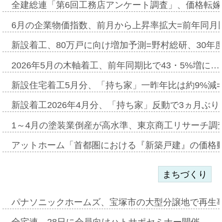
全建総連「第6回工務店アンケート調査」、価格転嫁
6月の企業物価指数、前月から上昇率拡大=前年同月比
新設着工、80万戸に向け増加予測=野村総研、30年
2026年5月の木軸着工、前年同期比で43・5%増に…
新設住宅着工5月分、「持ち家」一昨年比は約9%減=
新設着工2026年4月分、「持ち家」反動で3ヵ月ぶ
1～4月の塗装業倒産が高水準、東京商工リサーチ調
アットホーム「首都圏における『新築戸建』の価格
まちづくり
パナソニックホームズ、宝塚市の大型分譲地で再生
全宅連、28日に会員向けハトサポセミナー開催…