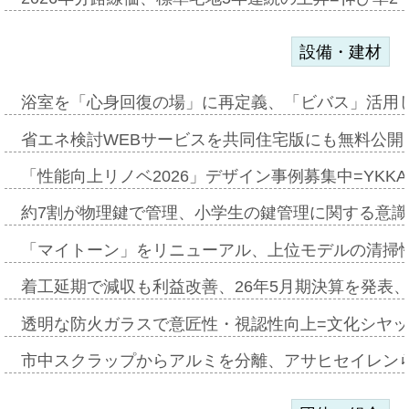
設備・建材
浴室を「心身回復の場」に再定義、「ビバス」活用し
省エネ検討WEBサービスを共同住宅版にも無料公開、
「性能向上リノベ2026」デザイン事例募集中=YKKA
約7割が物理鍵で管理、小学生の鍵管理に関する意識調査
「マイトーン」をリニューアル、上位モデルの清掃
着工延期で減収も利益改善、26年5月期決算を発表
透明な防火ガラスで意匠性・視認性向上=文化シヤ
市中スクラップからアルミを分離、アサヒセイレン