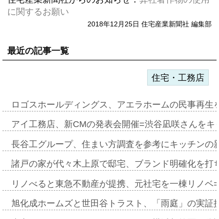
に関するお願い
2018年12月25日 住宅産業新聞社 編集部
最近の記事一覧
住宅・工務店
ロゴスホールディングス、アエラホームの民事再生
アイ工務店、新CMの発表会開催=渋谷凪咲さんをキ
長谷工グループ、住まい方調査を参考にキッチンの
諸戸の家が代々木上原で邸宅、ブランド明確化を打
リノべると東急不動産が提携、元社宅を一棟リノベ
旭化成ホームズと世田谷トラスト、「雨庭」の実証