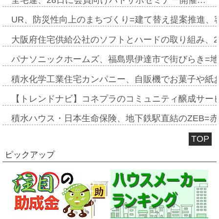
UR、防災性向上のまちづくり=建て替え提案推進、
大阪府住宅供給公社のソフトとハードの取り組み、2
パナソニックホームズ、福島県伊達市で街びらき=
積水化学工業住宅カンパニー、自販機でお菓子や紙
【トレンドナビ】コネプラのコミュニティ醸成サー
積水ハウス・日本生命保険、地下鉄駅直結のZEB=赤坂
TOP
ピックアップ