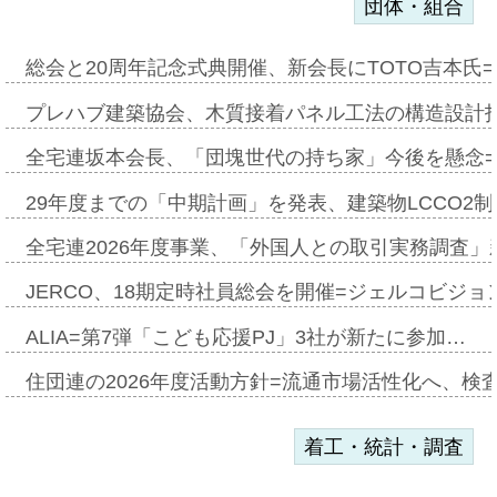
団体・組合
総会と20周年記念式典開催、新会長にTOTO吉本氏
プレハブ建築協会、木質接着パネル工法の構造設計
全宅連坂本会長、「団塊世代の持ち家」今後を懸念
29年度までの「中期計画」を発表、建築物LCCO2
全宅連2026年度事業、「外国人との取引実務調査」新
JERCO、18期定時社員総会を開催=ジェルコビジョン
ALIA=第7弾「こども応援PJ」3社が新たに参加…
住団連の2026年度活動方針=流通市場活性化へ、検
着工・統計・調査