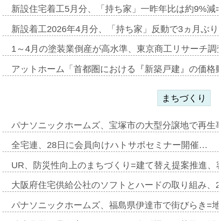
新設住宅着工5月分、「持ち家」一昨年比は約9%減=
新設着工2026年4月分、「持ち家」反動で3ヵ月ぶ
1～4月の塗装業倒産が高水準、東京商工リサーチ調
アットホーム「首都圏における『新築戸建』の価格
まちづくり
パナソニックホームズ、宝塚市の大型分譲地で再生
全宅連、28日に会員向けハトサポセミナー開催…
UR、防災性向上のまちづくり=建て替え提案推進、
大阪府住宅供給公社のソフトとハードの取り組み、2
パナソニックホームズ、福島県伊達市で街びらき=