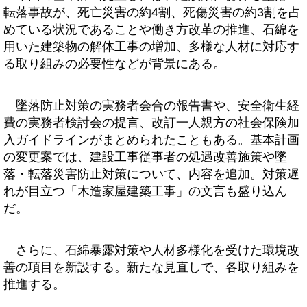
転落事故が、死亡災害の約4割、死傷災害の約3割を占
めている状況であることや働き方改革の推進、石綿を
用いた建築物の解体工事の増加、多様な人材に対応す
る取り組みの必要性などが背景にある。
墜落防止対策の実務者会合の報告書や、安全衛生経
費の実務者検討会の提言、改訂一人親方の社会保険加
入ガイドラインがまとめられたこともある。基本計画
の変更案では、建設工事従事者の処遇改善施策や墜
落・転落災害防止対策について、内容を追加。対策遅
れが目立つ「木造家屋建築工事」の文言も盛り込ん
だ。
さらに、石綿暴露対策や人材多様化を受けた環境改
善の項目を新設する。新たな見直しで、各取り組みを
推進する。