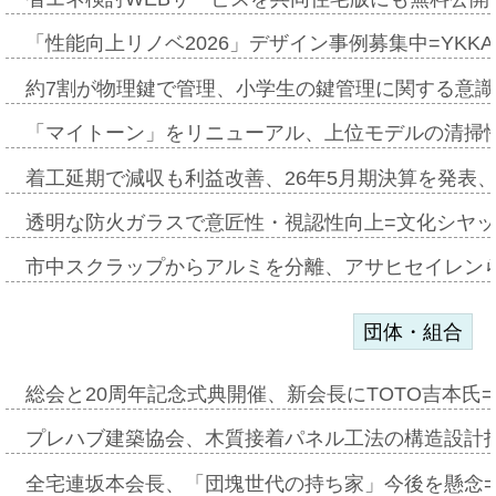
「性能向上リノベ2026」デザイン事例募集中=YKKA
約7割が物理鍵で管理、小学生の鍵管理に関する意識調査
「マイトーン」をリニューアル、上位モデルの清掃
着工延期で減収も利益改善、26年5月期決算を発表
透明な防火ガラスで意匠性・視認性向上=文化シヤ
市中スクラップからアルミを分離、アサヒセイレン
団体・組合
総会と20周年記念式典開催、新会長にTOTO吉本氏
プレハブ建築協会、木質接着パネル工法の構造設計
全宅連坂本会長、「団塊世代の持ち家」今後を懸念