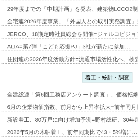
29年度までの「中期計画」を発表、建築物LCCO2
全宅連2026年度事業、「外国人との取引実務調査」新
JERCO、18期定時社員総会を開催=ジェルコビジョン
ALIA=第7弾「こども応援PJ」3社が新たに参加…
住団連の2026年度活動方針=流通市場活性化へ、検
着工・統計・調査
全建総連「第6回工務店アンケート調査」、価格転嫁
6月の企業物価指数、前月から上昇率拡大=前年同月比
新設着工、80万戸に向け増加予測=野村総研、30年
2026年5月の木軸着工、前年同期比で43・5%増に…