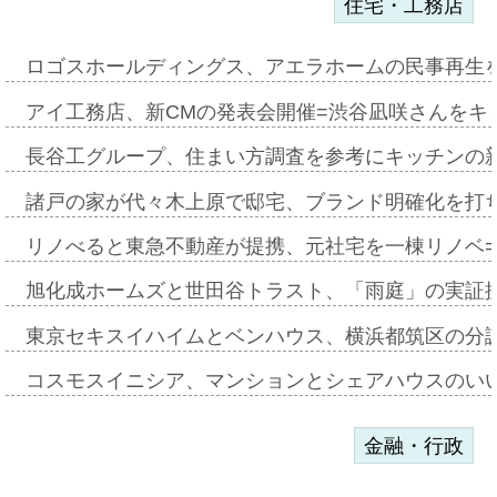
住宅・工務店
ロゴスホールディングス、アエラホームの民事再生
アイ工務店、新CMの発表会開催=渋谷凪咲さんをキ
長谷工グループ、住まい方調査を参考にキッチンの
諸戸の家が代々木上原で邸宅、ブランド明確化を打
リノべると東急不動産が提携、元社宅を一棟リノベ
旭化成ホームズと世田谷トラスト、「雨庭」の実証
東京セキスイハイムとベンハウス、横浜都筑区の分
コスモスイニシア、マンションとシェアハウスのい
金融・行政