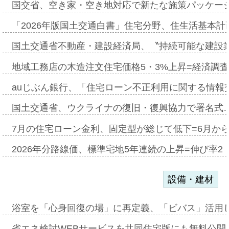
国交省、空き家・空き地対応で新たな施策パッケー
「2026年版国土交通白書」住宅分野、住生活基本計
国土交通省不動産・建設経済局、〝持続可能な建設
地域工務店の木造注文住宅価格5・3%上昇=経済調
auじぶん銀行、「住宅ローン不正利用に関する情報
国土交通省、ウクライナの復旧・復興協力で署名式
7月の住宅ローン金利、固定型が総じて低下=6月か
2026年分路線価、標準宅地5年連続の上昇=伸び率2・
設備・建材
浴室を「心身回復の場」に再定義、「ビバス」活用し
省エネ検討WEBサービスを共同住宅版にも無料公開、