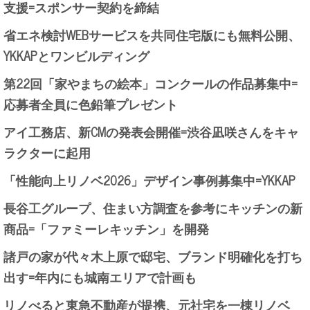
支援=スポンサー契約を締結
省エネ検討WEBサービスを共同住宅版にも無料公開、
YKKAPとワンビルディング
第22回「家やまちの絵本」コンクールの作品募集中=
応募者全員に色鉛筆プレゼント
アイ工務店、新CMの発表会開催=渋谷凪咲さんをキャ
ラクターに起用
「性能向上リノベ2026」デザイン事例募集中=YKKAP
長谷工グループ、住まい方調査を参考にキッチンの新
商品=「ファミーレキッチン」を開発
諸戸の家が代々木上原で邸宅、ブランド明確化を打ち
出す=年内にも城南エリアで計画も
リノべると東急不動産が提携、元社宅を一棟リノベ