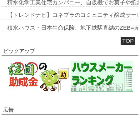
積水化学工業住宅カンパニー、自販機でお菓子や紙
【トレンドナビ】コネプラのコミュニティ醸成サー
積水ハウス・日本生命保険、地下鉄駅直結のZEB=赤坂
TOP
ピックアップ
広告