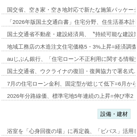
国交省、空き家・空き地対応で新たな施策パッケー
「2026年版国土交通白書」住宅分野、住生活基本計
国土交通省不動産・建設経済局、〝持続可能な建設
地域工務店の木造注文住宅価格5・3%上昇=経済調
auじぶん銀行、「住宅ローン不正利用に関する情報
国土交通省、ウクライナの復旧・復興協力で署名式
7月の住宅ローン金利、固定型が総じて低下=6月か
2026年分路線価、標準宅地5年連続の上昇=伸び率2・
設備・建材
浴室を「心身回復の場」に再定義、「ビバス」活用し