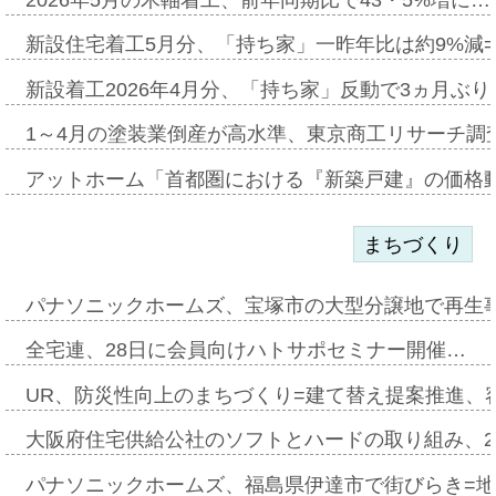
2026年5月の木軸着工、前年同期比で43・5%増に…
新設住宅着工5月分、「持ち家」一昨年比は約9%減=
新設着工2026年4月分、「持ち家」反動で3ヵ月ぶ
1～4月の塗装業倒産が高水準、東京商工リサーチ調
アットホーム「首都圏における『新築戸建』の価格
まちづくり
パナソニックホームズ、宝塚市の大型分譲地で再生
全宅連、28日に会員向けハトサポセミナー開催…
UR、防災性向上のまちづくり=建て替え提案推進、
大阪府住宅供給公社のソフトとハードの取り組み、2
パナソニックホームズ、福島県伊達市で街びらき=