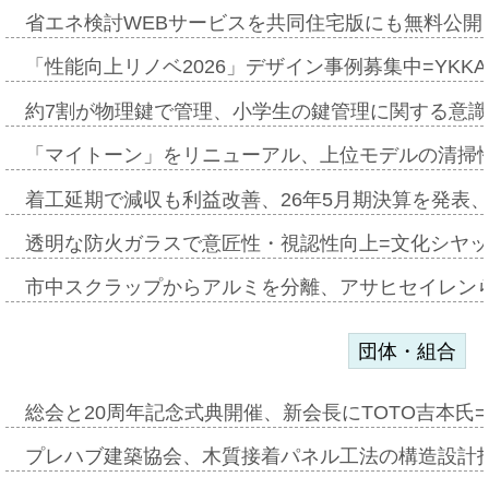
省エネ検討WEBサービスを共同住宅版にも無料公開、
「性能向上リノベ2026」デザイン事例募集中=YKKA
約7割が物理鍵で管理、小学生の鍵管理に関する意識調査
「マイトーン」をリニューアル、上位モデルの清掃
着工延期で減収も利益改善、26年5月期決算を発表
透明な防火ガラスで意匠性・視認性向上=文化シヤ
市中スクラップからアルミを分離、アサヒセイレン
団体・組合
総会と20周年記念式典開催、新会長にTOTO吉本氏
プレハブ建築協会、木質接着パネル工法の構造設計