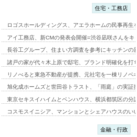
住宅・工務店
ロゴスホールディングス、アエラホームの民事再生
アイ工務店、新CMの発表会開催=渋谷凪咲さんをキ
長谷工グループ、住まい方調査を参考にキッチンの
諸戸の家が代々木上原で邸宅、ブランド明確化を打
リノべると東急不動産が提携、元社宅を一棟リノベ
旭化成ホームズと世田谷トラスト、「雨庭」の実証
東京セキスイハイムとベンハウス、横浜都筑区の分
コスモスイニシア、マンションとシェアハウスのい
金融・行政