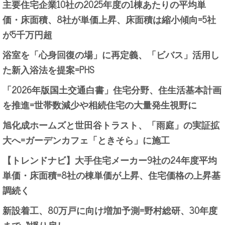
主要住宅企業10社の2025年度の1棟あたりの平均単
価・床面積、8社が単価上昇、床面積は縮小傾向=5社
が5千万円超
浴室を「心身回復の場」に再定義、「ビバス」活用し
た新入浴法を提案=PHS
「2026年版国土交通白書」住宅分野、住生活基本計画
を推進=世帯数減少や相続住宅の大量発生視野に
旭化成ホームズと世田谷トラスト、「雨庭」の実証拡
大へ=ガーデンカフェ「ときそら」に施工
【トレンドナビ】大手住宅メーカー9社の24年度平均
単価・床面積=8社の棟単価が上昇、住宅価格の上昇基
調続く
新設着工、80万戸に向け増加予測=野村総研、30年度
まで〝揺り戻し〟