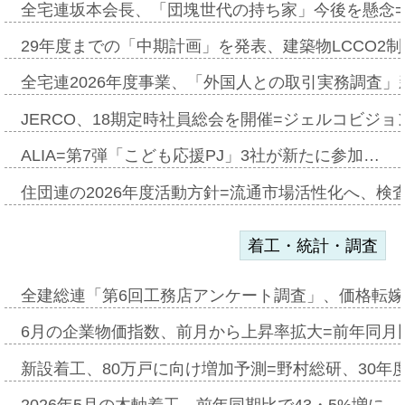
全宅連坂本会長、「団塊世代の持ち家」今後を懸念
29年度までの「中期計画」を発表、建築物LCCO2
全宅連2026年度事業、「外国人との取引実務調査」新
JERCO、18期定時社員総会を開催=ジェルコビジョン
ALIA=第7弾「こども応援PJ」3社が新たに参加…
住団連の2026年度活動方針=流通市場活性化へ、検
着工・統計・調査
全建総連「第6回工務店アンケート調査」、価格転嫁
6月の企業物価指数、前月から上昇率拡大=前年同月比
新設着工、80万戸に向け増加予測=野村総研、30年