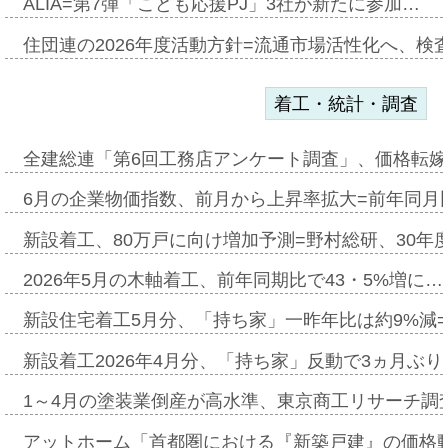
ALIA=第7弾「こども応援PJ」3社が新たに参加…
住団連の2026年度活動方針=流通市場活性化へ、検
着工・統計・調査
全建総連「第6回工務店アンケート調査」、価格転嫁
6月の企業物価指数、前月から上昇率拡大=前年同月比
新設着工、80万戸に向け増加予測=野村総研、30年
2026年5月の木軸着工、前年同期比で43・5%増に…
新設住宅着工5月分、「持ち家」一昨年比は約9%減=
新設着工2026年4月分、「持ち家」反動で3ヵ月ぶ
1～4月の塗装業倒産が高水準、東京商工リサーチ調
アットホーム「首都圏における『新築戸建』の価格