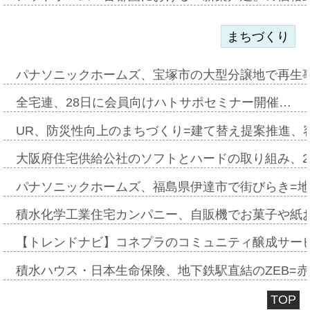
まちづくり
パナソニックホームズ、宝塚市の大型分譲地で再生
全宅連、28日に会員向けハトサポセミナー開催…
UR、防災性向上のまちづくり=建て替え提案推進、
大阪府住宅供給公社のソフトとハードの取り組み、2
パナソニックホームズ、福島県伊達市で街びらき=
積水化学工業住宅カンパニー、自販機でお菓子や紙
【トレンドナビ】コネプラのコミュニティ醸成サー
積水ハウス・日本生命保険、地下鉄駅直結のZEB=赤坂
TOP