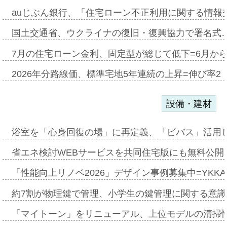
auじぶん銀行、「住宅ローン不正利用に関する情報
国土交通省、ウクライナの復旧・復興協力で署名式
7月の住宅ローン金利、固定型が総じて低下=6月か
2026年分路線価、標準宅地5年連続の上昇=伸び率2・
設備・建材
浴室を「心身回復の場」に再定義、「ビバス」活用し
省エネ検討WEBサービスを共同住宅版にも無料公開、
「性能向上リノベ2026」デザイン事例募集中=YKKA
約7割が物理鍵で管理、小学生の鍵管理に関する意識調査
「マイトーン」をリニューアル、上位モデルの清掃