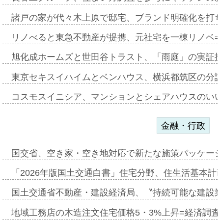
諸戸の家が代々木上原で邸宅、ブランド明確化を打
リノべると東急不動産が提携、元社宅を一棟リノベ
旭化成ホームズと世田谷トラスト、「雨庭」の実証
東京セキスイハイムとベンハウス、横浜都筑区の分
コスモスイニシア、マンションとシェアハウスのい
金融・行政
国交省、空き家・空き地対応で新たな施策パッケー
「2026年版国土交通白書」住宅分野、住生活基本計
国土交通省不動産・建設経済局、〝持続可能な建設
地域工務店の木造注文住宅価格5・3%上昇=経済調