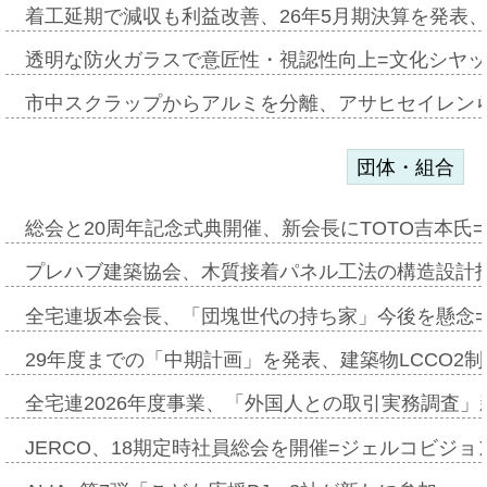
着工延期で減収も利益改善、26年5月期決算を発表
透明な防火ガラスで意匠性・視認性向上=文化シヤ
市中スクラップからアルミを分離、アサヒセイレン
団体・組合
総会と20周年記念式典開催、新会長にTOTO吉本氏
プレハブ建築協会、木質接着パネル工法の構造設計
全宅連坂本会長、「団塊世代の持ち家」今後を懸念
29年度までの「中期計画」を発表、建築物LCCO2
全宅連2026年度事業、「外国人との取引実務調査」新
JERCO、18期定時社員総会を開催=ジェルコビジョン