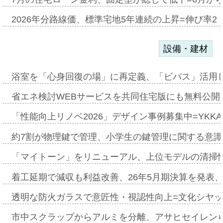
2026年分路線価、標準宅地5年連続の上昇=伸び率2・
設備・建材
浴室を「心身回復の場」に再定義、「ビバス」活用し
省エネ検討WEBサービスを共同住宅版にも無料公開、
「性能向上リノベ2026」デザイン事例募集中=YKKA
約7割が物理鍵で管理、小学生の鍵管理に関する意識調査
「マイトーン」をリニューアル、上位モデルの清掃
着工延期で減収も利益改善、26年5月期決算を発表
透明な防火ガラスで意匠性・視認性向上=文化シヤ
市中スクラップからアルミを分離、アサヒセイレン