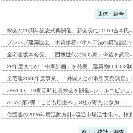
団体・組合
総会と20周年記念式典開催、新会長にTOTO吉本氏
プレハブ建築協会、木質接着パネル工法の構造設計
全宅連坂本会長、「団塊世代の持ち家」今後を懸念
29年度までの「中期計画」を発表、建築物LCCO2
全宅連2026年度事業、「外国人との取引実務調査」新
JERCO、18期定時社員総会を開催=ジェルコビジョン
ALIA=第7弾「こども応援PJ」3社が新たに参加…
住団連の2026年度活動方針=流通市場活性化へ、検
着工・統計・調査