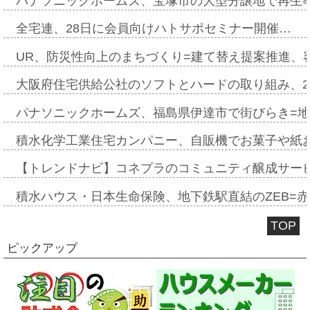
パナソニックホームズ、宝塚市の大型分譲地で再生
全宅連、28日に会員向けハトサポセミナー開催…
UR、防災性向上のまちづくり=建て替え提案推進、
大阪府住宅供給公社のソフトとハードの取り組み、2
パナソニックホームズ、福島県伊達市で街びらき=
積水化学工業住宅カンパニー、自販機でお菓子や紙
【トレンドナビ】コネプラのコミュニティ醸成サー
積水ハウス・日本生命保険、地下鉄駅直結のZEB=赤坂
TOP
ピックアップ