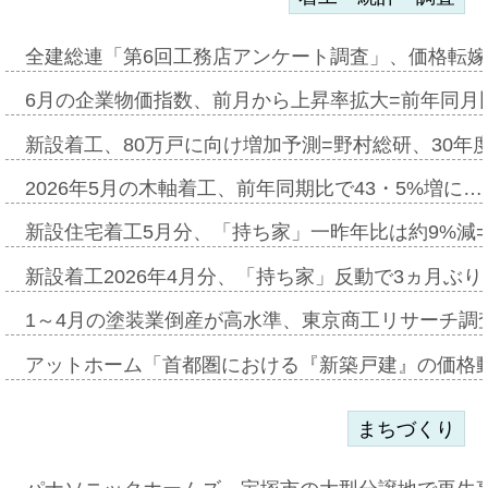
全建総連「第6回工務店アンケート調査」、価格転嫁
6月の企業物価指数、前月から上昇率拡大=前年同月比
新設着工、80万戸に向け増加予測=野村総研、30年
2026年5月の木軸着工、前年同期比で43・5%増に…
新設住宅着工5月分、「持ち家」一昨年比は約9%減=
新設着工2026年4月分、「持ち家」反動で3ヵ月ぶ
1～4月の塗装業倒産が高水準、東京商工リサーチ調
アットホーム「首都圏における『新築戸建』の価格
まちづくり