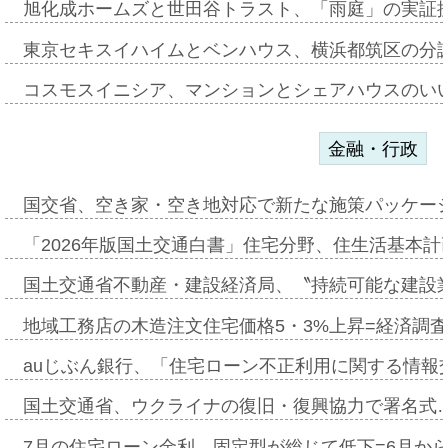
旭化成ホームズと世田谷トラスト、「雨庭」の実証
東京セキスイハイムとベンハウス、横浜都筑区の分
コスモスイニシア、マンションとシェアハウスのい
金融・行政
国交省、空き家・空き地対応で新たな施策パッケー
「2026年版国土交通白書」住宅分野、住生活基本計
国土交通省不動産・建設経済局、〝持続可能な建設
地域工務店の木造注文住宅価格5・3%上昇=経済調
auじぶん銀行、「住宅ローン不正利用に関する情報
国土交通省、ウクライナの復旧・復興協力で署名式
7月の住宅ローン金利、固定型が総じて低下=6月か