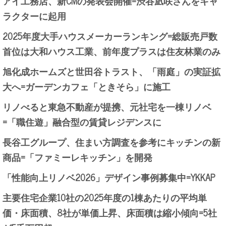
アイ工務店、新CMの発表会開催=渋谷凪咲さんをキャ
ラクターに起用
2025年度大手ハウスメーカーランキング=総販売戸数
首位は大和ハウス工業、前年度プラスは住友林業のみ
旭化成ホームズと世田谷トラスト、「雨庭」の実証拡
大へ=ガーデンカフェ「ときそら」に施工
リノべると東急不動産が提携、元社宅を一棟リノベ
=「職住遊」融合型の賃貸レジデンスに
長谷工グループ、住まい方調査を参考にキッチンの新
商品=「ファミーレキッチン」を開発
「性能向上リノベ2026」デザイン事例募集中=YKKAP
主要住宅企業10社の2025年度の1棟あたりの平均単
価・床面積、8社が単価上昇、床面積は縮小傾向=5社