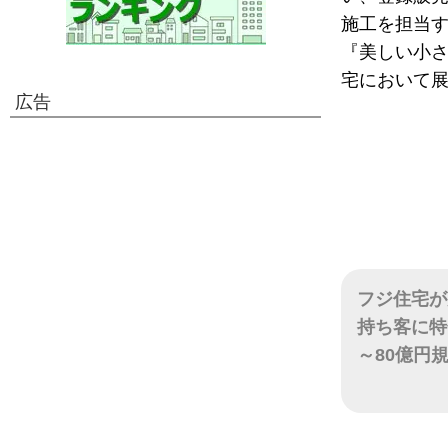
施工を担当す
『美しい小
宅において
広告
フジ住宅が
持ち客に特
～80億円
日付