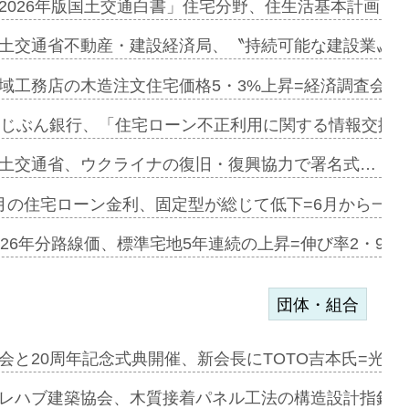
に起用…
2026年版国土交通白書」住宅分野、住生活基本計画を
ァミーレキ…
土交通省不動産・建設経済局、〝持続可能な建設業〟の
にも城南エ…
域工務店の木造注文住宅価格5・3%上昇=経済調査会「
融合型の賃…
uじぶん銀行、「住宅ローン不正利用に関する情報交換協
デンカフェ…
土交通省、ウクライナの復旧・復興協力で署名式…
協業=お互…
月の住宅ローン金利、固定型が総じて低下=6月から一転
のコリビング…
026年分路線価、標準宅地5年連続の上昇=伸び率2・9%
団体・組合
を提案=P…
会と20周年記念式典開催、新会長にTOTO吉本氏=光触
とワンビ…
レハブ建築協会、木質接着パネル工法の構造設計指針を