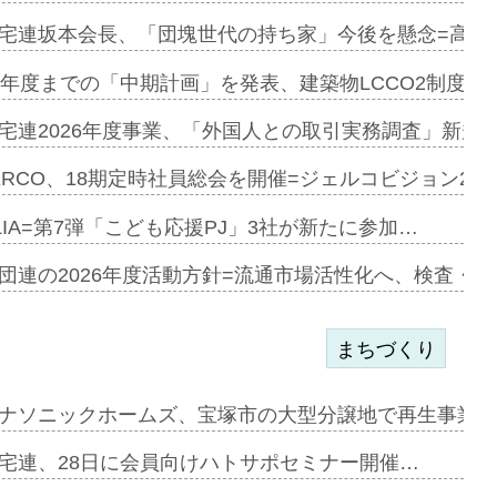
宅連坂本会長、「団塊世代の持ち家」今後を懸念=高齢
e…
9年度までの「中期計画」を発表、建築物LCCO2制度へ
加=リンナ…
宅連2026年度事業、「外国人との取引実務調査」新規に
見込む=…
ERCO、18期定時社員総会を開催=ジェルコビジョン203
LIA=第7弾「こども応援PJ」3社が新たに参加…
開始=三協…
団連の2026年度活動方針=流通市場活性化へ、検査・
まちづくり
まず=「物…
ナソニックホームズ、宝塚市の大型分譲地で再生事業を
昇…
宅連、28日に会員向けハトサポセミナー開催…