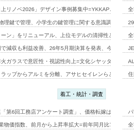
上リノベ2026」デザイン事例募集中=YKKAP…
全
物理鍵で管理、小学生の鍵管理に関する意識調査=Natur
2
トーン」をリニューアル、上位モデルの清掃性と安全性追
全
で減収も利益改善、26年5月期決算を発表、今期は増収
J
防火ガラスで意匠性・視認性向上=文化シヤッター…
A
クラップからアルミを分離、アサヒセイレンらと協働開発
住
着工・統計・調査
連「第6回工務店アンケート調査」、価格転嫁は十分に進
パ
業物価指数、前月から上昇率拡大=前年同月比7・1%上
全