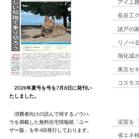
アイ工
長谷工
諸戸の
リノべ
旭化成
東京セ
コスモ
2026年夏号を号を7月8日に発刊い
たしました。
消費者向けの読んで得するノウハ
ウを満載した無料住宅情報紙「ユー
浴室を
ザー版」を年4回発行しております。
省エネ検