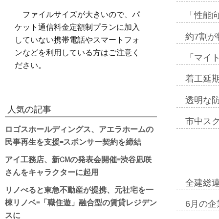
ファイルサイズが大きいので、パ
「性能向
ケット通信料金定額制プランに加入
約7割が
していない携帯電話やスマートフォ
ンなどを利用している方はご注意く
「マイ
ださい。
着工延期
透明な
人気の記事
市中ス
ロゴスホールディングス、アエラホームの
民事再生を支援=スポンサー契約を締結
アイ工務店、新CMの発表会開催=渋谷凪咲
さんをキャラクターに起用
全建総
リノべると東急不動産が提携、元社宅を一
棟リノベ=「職住遊」融合型の賃貸レジデン
6月の企
スに