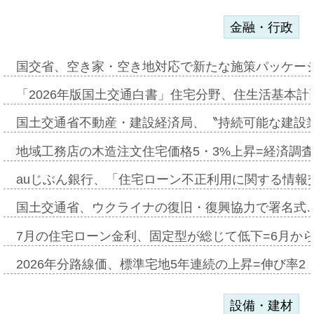
金融・行政
国交省、空き家・空き地対応で新たな施策パッケー
「2026年版国土交通白書」住宅分野、住生活基本計
国土交通省不動産・建設経済局、〝持続可能な建設
地域工務店の木造注文住宅価格5・3%上昇=経済調
auじぶん銀行、「住宅ローン不正利用に関する情報
国土交通省、ウクライナの復旧・復興協力で署名式
7月の住宅ローン金利、固定型が総じて低下=6月か
2026年分路線価、標準宅地5年連続の上昇=伸び率2・
設備・建材