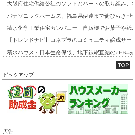
大阪府住宅供給公社のソフトとハードの取り組み、2
パナソニックホームズ、福島県伊達市で街びらき=
積水化学工業住宅カンパニー、自販機でお菓子や紙
【トレンドナビ】コネプラのコミュニティ醸成サー
積水ハウス・日本生命保険、地下鉄駅直結のZEB=赤坂
TOP
ピックアップ
広告