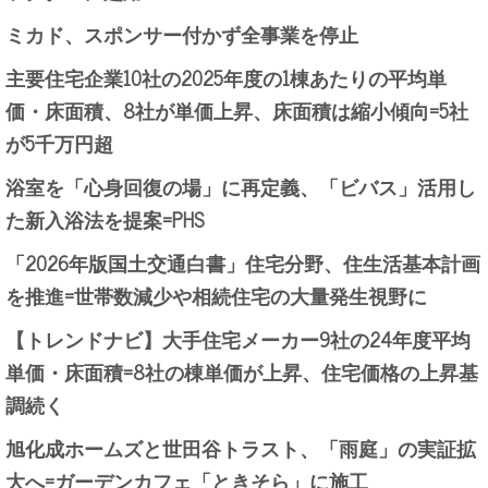
ミカド、スポンサー付かず全事業を停止
主要住宅企業10社の2025年度の1棟あたりの平均単
価・床面積、8社が単価上昇、床面積は縮小傾向=5社
が5千万円超
浴室を「心身回復の場」に再定義、「ビバス」活用し
た新入浴法を提案=PHS
「2026年版国土交通白書」住宅分野、住生活基本計画
を推進=世帯数減少や相続住宅の大量発生視野に
【トレンドナビ】大手住宅メーカー9社の24年度平均
単価・床面積=8社の棟単価が上昇、住宅価格の上昇基
調続く
旭化成ホームズと世田谷トラスト、「雨庭」の実証拡
大へ=ガーデンカフェ「ときそら」に施工