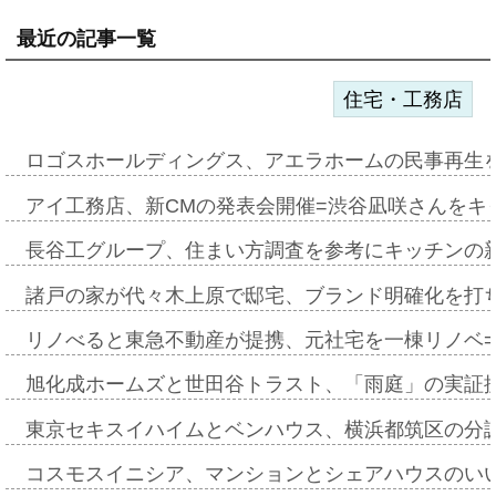
最近の記事一覧
住宅・工務店
ロゴスホールディングス、アエラホームの民事再生
アイ工務店、新CMの発表会開催=渋谷凪咲さんをキ
長谷工グループ、住まい方調査を参考にキッチンの
諸戸の家が代々木上原で邸宅、ブランド明確化を打
リノべると東急不動産が提携、元社宅を一棟リノベ
旭化成ホームズと世田谷トラスト、「雨庭」の実証
東京セキスイハイムとベンハウス、横浜都筑区の分
コスモスイニシア、マンションとシェアハウスのい