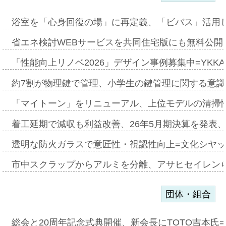
浴室を「心身回復の場」に再定義、「ビバス」活用し
省エネ検討WEBサービスを共同住宅版にも無料公開、
「性能向上リノベ2026」デザイン事例募集中=YKKA
約7割が物理鍵で管理、小学生の鍵管理に関する意識調査
「マイトーン」をリニューアル、上位モデルの清掃
着工延期で減収も利益改善、26年5月期決算を発表
透明な防火ガラスで意匠性・視認性向上=文化シヤ
市中スクラップからアルミを分離、アサヒセイレン
団体・組合
総会と20周年記念式典開催、新会長にTOTO吉本氏