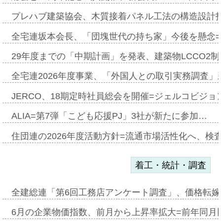
プレハブ建築協会、木質接着パネル工法の構造設計
全宅連坂本会長、「団塊世代の持ち家」今後を懸念
29年度までの「中期計画」を発表、建築物LCCO2
全宅連2026年度事業、「外国人との取引実務調査」新
JERCO、18期定時社員総会を開催=ジェルコビジョン
ALIA=第7弾「こども応援PJ」3社が新たに参加…
住団連の2026年度活動方針=流通市場活性化へ、検
着工・統計・調査
全建総連「第6回工務店アンケート調査」、価格転嫁
6月の企業物価指数、前月から上昇率拡大=前年同月比