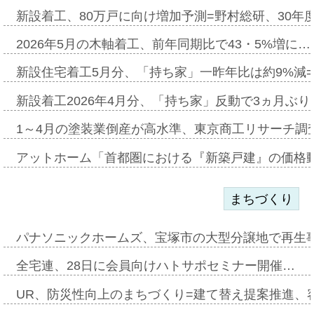
新設着工、80万戸に向け増加予測=野村総研、30年
2026年5月の木軸着工、前年同期比で43・5%増に…
新設住宅着工5月分、「持ち家」一昨年比は約9%減=
新設着工2026年4月分、「持ち家」反動で3ヵ月ぶ
1～4月の塗装業倒産が高水準、東京商工リサーチ調
アットホーム「首都圏における『新築戸建』の価格
まちづくり
パナソニックホームズ、宝塚市の大型分譲地で再生
全宅連、28日に会員向けハトサポセミナー開催…
UR、防災性向上のまちづくり=建て替え提案推進、