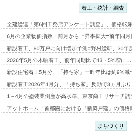
着工・統計・調査
全建総連「第6回工務店アンケート調査」、価格転嫁
6月の企業物価指数、前月から上昇率拡大=前年同月比
新設着工、80万戸に向け増加予測=野村総研、30年
2026年5月の木軸着工、前年同期比で43・5%増に…
新設住宅着工5月分、「持ち家」一昨年比は約9%減=
新設着工2026年4月分、「持ち家」反動で3ヵ月ぶ
1～4月の塗装業倒産が高水準、東京商工リサーチ調
アットホーム「首都圏における『新築戸建』の価格
まちづくり