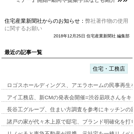
ミナー』開始=動向や提案手法なども紹介
住宅産業新聞社からのお知らせ：
弊社著作物の使用
に関するお願い
2018年12月25日 住宅産業新聞社 編集部
最近の記事一覧
住宅・工務店
ロゴスホールディングス、アエラホームの民事再生
アイ工務店、新CMの発表会開催=渋谷凪咲さんをキ
長谷工グループ、住まい方調査を参考にキッチンの
諸戸の家が代々木上原で邸宅、ブランド明確化を打
リノべると東急不動産が提携、元社宅を一棟リノベ