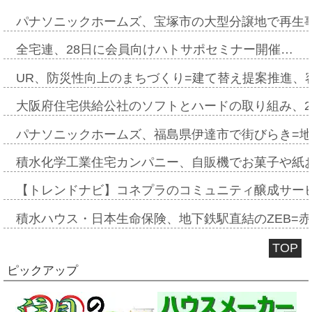
パナソニックホームズ、宝塚市の大型分譲地で再生
全宅連、28日に会員向けハトサポセミナー開催…
UR、防災性向上のまちづくり=建て替え提案推進、
大阪府住宅供給公社のソフトとハードの取り組み、2
パナソニックホームズ、福島県伊達市で街びらき=
積水化学工業住宅カンパニー、自販機でお菓子や紙
【トレンドナビ】コネプラのコミュニティ醸成サー
積水ハウス・日本生命保険、地下鉄駅直結のZEB=赤坂
TOP
ピックアップ