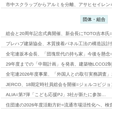
市中スクラップからアルミを分離、アサヒセイレン
団体・組合
総会と20周年記念式典開催、新会長にTOTO吉本氏
プレハブ建築協会、木質接着パネル工法の構造設計
全宅連坂本会長、「団塊世代の持ち家」今後を懸念
29年度までの「中期計画」を発表、建築物LCCO2
全宅連2026年度事業、「外国人との取引実務調査」新
JERCO、18期定時社員総会を開催=ジェルコビジョン
ALIA=第7弾「こども応援PJ」3社が新たに参加…
住団連の2026年度活動方針=流通市場活性化へ、検