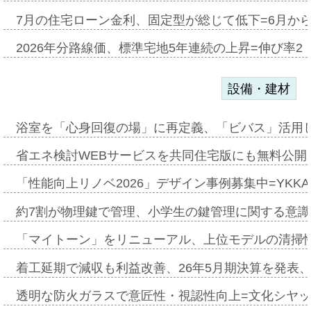
7月の住宅ローン金利、固定型が総じて低下=6月か
2026年分路線価、標準宅地5年連続の上昇=伸び率2・
設備・建材
浴室を「心身回復の場」に再定義、「ビバス」活用し
省エネ検討WEBサービスを共同住宅版にも無料公開、
「性能向上リノベ2026」デザイン事例募集中=YKKA
約7割が物理鍵で管理、小学生の鍵管理に関する意識調査
「マイトーン」をリニューアル、上位モデルの清掃
着工延期で減収も利益改善、26年5月期決算を発表
透明な防火ガラスで意匠性・視認性向上=文化シヤ