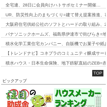
全宅連、28日に会員向けハトサポセミナー開催…
UR、防災性向上のまちづくり=建て替え提案推進、
大阪府住宅供給公社のソフトとハードの取り組み、2
パナソニックホームズ、福島県伊達市で街びらき=
積水化学工業住宅カンパニー、自販機でお菓子や紙
【トレンドナビ】コネプラのコミュニティ醸成サー
積水ハウス・日本生命保険、地下鉄駅直結のZEB=赤坂
TOP
ピックアップ