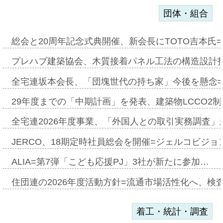
団体・組合
総会と20周年記念式典開催、新会長にTOTO吉本氏
プレハブ建築協会、木質接着パネル工法の構造設計
全宅連坂本会長、「団塊世代の持ち家」今後を懸念
29年度までの「中期計画」を発表、建築物LCCO2
全宅連2026年度事業、「外国人との取引実務調査」新
JERCO、18期定時社員総会を開催=ジェルコビジョン
ALIA=第7弾「こども応援PJ」3社が新たに参加…
住団連の2026年度活動方針=流通市場活性化へ、検
着工・統計・調査