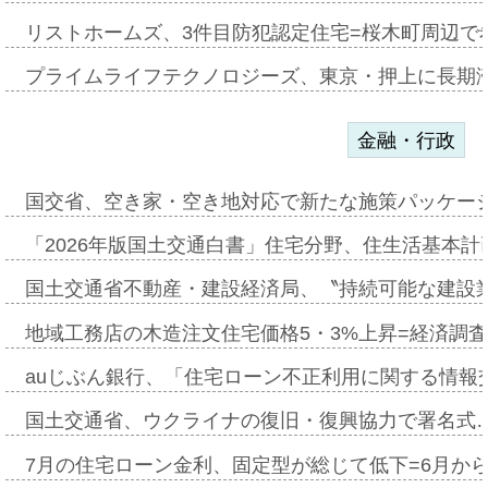
リストホームズ、3件目防犯認定住宅=桜木町周辺で
プライムライフテクノロジーズ、東京・押上に長期
金融・行政
国交省、空き家・空き地対応で新たな施策パッケー
「2026年版国土交通白書」住宅分野、住生活基本計
国土交通省不動産・建設経済局、〝持続可能な建設
地域工務店の木造注文住宅価格5・3%上昇=経済調
auじぶん銀行、「住宅ローン不正利用に関する情報
国土交通省、ウクライナの復旧・復興協力で署名式
7月の住宅ローン金利、固定型が総じて低下=6月か