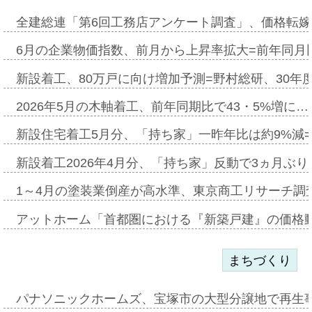
全建総連「第6回工務店アンケート調査」、価格転嫁
6月の企業物価指数、前月から上昇率拡大=前年同月比
新設着工、80万戸に向け増加予測=野村総研、30年
2026年5月の木軸着工、前年同期比で43・5%増に…
新設住宅着工5月分、「持ち家」一昨年比は約9%減=
新設着工2026年4月分、「持ち家」反動で3ヵ月ぶ
1～4月の塗装業倒産が高水準、東京商工リサーチ調
アットホーム「首都圏における『新築戸建』の価格
まちづくり
パナソニックホームズ、宝塚市の大型分譲地で再生