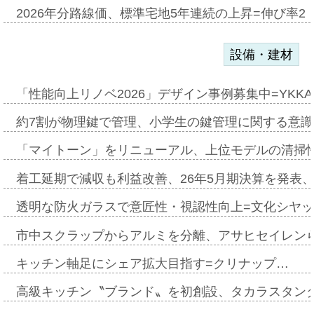
2026年分路線価、標準宅地5年連続の上昇=伸び率2・
設備・建材
「性能向上リノベ2026」デザイン事例募集中=YKKA
約7割が物理鍵で管理、小学生の鍵管理に関する意識調査
「マイトーン」をリニューアル、上位モデルの清掃
着工延期で減収も利益改善、26年5月期決算を発表
透明な防火ガラスで意匠性・視認性向上=文化シヤ
市中スクラップからアルミを分離、アサヒセイレン
キッチン軸足にシェア拡大目指す=クリナップ…
高級キッチン〝ブランド〟を初創設、タカラスタン