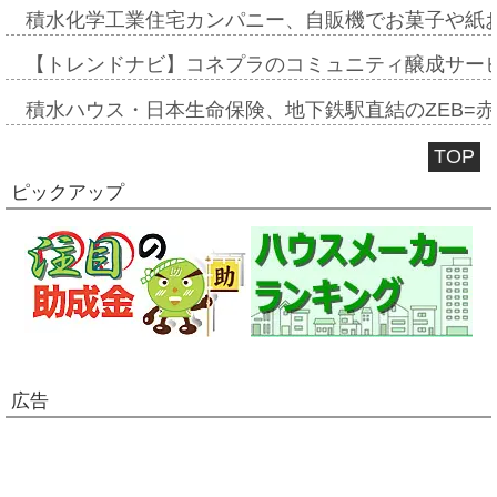
積水化学工業住宅カンパニー、自販機でお菓子や紙
【トレンドナビ】コネプラのコミュニティ醸成サー
積水ハウス・日本生命保険、地下鉄駅直結のZEB=赤坂
TOP
ピックアップ
広告