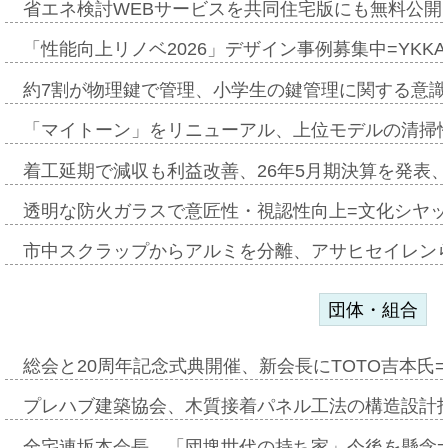
省エネ検討WEBサービスを共同住宅版にも無料公開、
「性能向上リノベ2026」デザイン事例募集中=YKKA
約7割が物理鍵で管理、小学生の鍵管理に関する意識調査
「マイトーン」をリニューアル、上位モデルの清掃
着工延期で減収も利益改善、26年5月期決算を発表
透明な防火ガラスで意匠性・視認性向上=文化シヤ
市中スクラップからアルミを分離、アサヒセイレン
団体・組合
総会と20周年記念式典開催、新会長にTOTO吉本氏
プレハブ建築協会、木質接着パネル工法の構造設計
全宅連坂本会長、「団塊世代の持ち家」今後を懸念