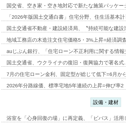
国交省、空き家・空き地対応で新たな施策パッケー
「2026年版国土交通白書」住宅分野、住生活基本計
国土交通省不動産・建設経済局、〝持続可能な建設
地域工務店の木造注文住宅価格5・3%上昇=経済調
auじぶん銀行、「住宅ローン不正利用に関する情報
国土交通省、ウクライナの復旧・復興協力で署名式
7月の住宅ローン金利、固定型が総じて低下=6月か
2026年分路線価、標準宅地5年連続の上昇=伸び率2・
設備・建材
浴室を「心身回復の場」に再定義、「ビバス」活用し