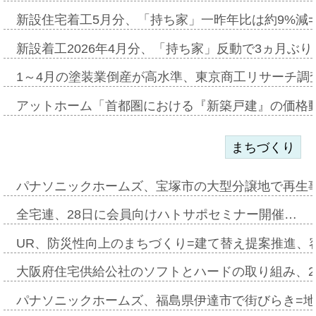
新設住宅着工5月分、「持ち家」一昨年比は約9%減=
新設着工2026年4月分、「持ち家」反動で3ヵ月ぶ
1～4月の塗装業倒産が高水準、東京商工リサーチ調
アットホーム「首都圏における『新築戸建』の価格
まちづくり
パナソニックホームズ、宝塚市の大型分譲地で再生
全宅連、28日に会員向けハトサポセミナー開催…
UR、防災性向上のまちづくり=建て替え提案推進、
大阪府住宅供給公社のソフトとハードの取り組み、2
パナソニックホームズ、福島県伊達市で街びらき=