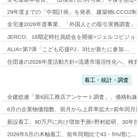
29年度までの「中期計画」を発表、建築物LCCO2
全宅連2026年度事業、「外国人との取引実務調査」新
JERCO、18期定時社員総会を開催=ジェルコビジョン
ALIA=第7弾「こども応援PJ」3社が新たに参加…
住団連の2026年度活動方針=流通市場活性化へ、検
着工・統計・調査
全建総連「第6回工務店アンケート調査」、価格転嫁
6月の企業物価指数、前月から上昇率拡大=前年同月比
新設着工、80万戸に向け増加予測=野村総研、30年
2026年5月の木軸着工、前年同期比で43・5%増に…