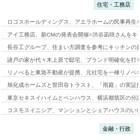
住宅・工務店
ロゴスホールディングス、アエラホームの民事再生
アイ工務店、新CMの発表会開催=渋谷凪咲さんをキ
長谷工グループ、住まい方調査を参考にキッチンの
諸戸の家が代々木上原で邸宅、ブランド明確化を打
リノべると東急不動産が提携、元社宅を一棟リノベ
旭化成ホームズと世田谷トラスト、「雨庭」の実証
東京セキスイハイムとベンハウス、横浜都筑区の分
コスモスイニシア、マンションとシェアハウスのい
金融・行政