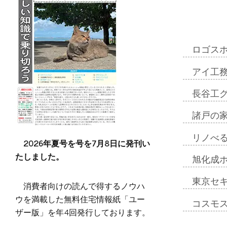
ロゴス
アイ工
長谷工
諸戸の
リノべ
2026年夏号を号を7月8日に発刊い
たしました。
旭化成
東京セ
消費者向けの読んで得するノウハ
ウを満載した無料住宅情報紙「ユー
コスモ
ザー版」を年4回発行しております。