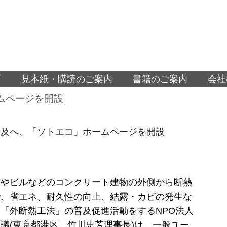
面
見本紙・購読のご案内
書籍のご案内
会社
ムページを開設
普及へ、「ソトエコ」ホームページを開設
ンやビルなどのコンクリート建物の外側から断熱
で、省エネ、耐久性の向上、結露・カビの発生な
「外断熱工法」の普及促進活動をするNPO法人
議(東京都港区、竹川忠芳理事長)は、一般ユー