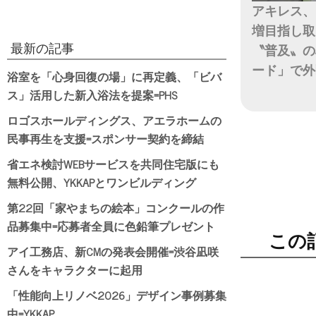
アキレス、
増目指し取
最新の記事
〝普及〟の
ード」で外
浴室を「心身回復の場」に再定義、「ビバ
ス」活用した新入浴法を提案=PHS
日付
ロゴスホールディングス、アエラホームの
民事再生を支援=スポンサー契約を締結
省エネ検討WEBサービスを共同住宅版にも
無料公開、YKKAPとワンビルディング
第22回「家やまちの絵本」コンクールの作
品募集中=応募者全員に色鉛筆プレゼント
この
アイ工務店、新CMの発表会開催=渋谷凪咲
さんをキャラクターに起用
「性能向上リノベ2026」デザイン事例募集
中=YKKAP