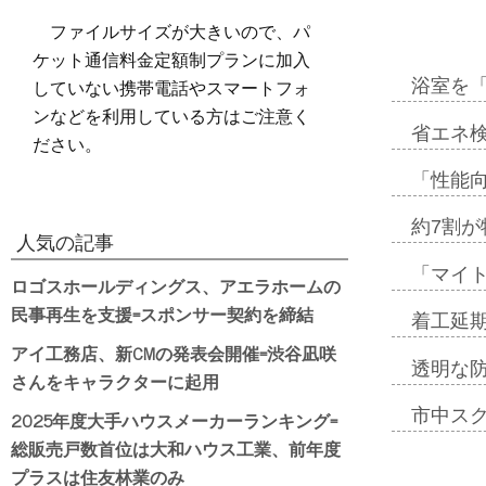
ファイルサイズが大きいので、パ
ケット通信料金定額制プランに加入
していない携帯電話やスマートフォ
浴室を
ンなどを利用している方はご注意く
省エネ検
ださい。
「性能向
約7割が
人気の記事
「マイ
ロゴスホールディングス、アエラホームの
民事再生を支援=スポンサー契約を締結
着工延期
アイ工務店、新CMの発表会開催=渋谷凪咲
透明な
さんをキャラクターに起用
市中ス
2025年度大手ハウスメーカーランキング=
総販売戸数首位は大和ハウス工業、前年度
プラスは住友林業のみ