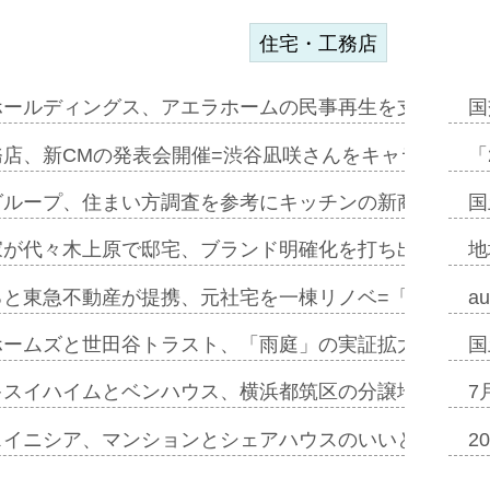
住宅・工務店
ホールディングス、アエラホームの民事再生を支援=スポ
国
務店、新CMの発表会開催=渋谷凪咲さんをキャラクター
「
グループ、住まい方調査を参考にキッチンの新商品=「フ
国
家が代々木上原で邸宅、ブランド明確化を打ち出す=年内
地
ると東急不動産が提携、元社宅を一棟リノベ=「職住遊」
a
ホームズと世田谷トラスト、「雨庭」の実証拡大へ=ガー
国
キスイハイムとベンハウス、横浜都筑区の分譲地開発で初
7
スイニシア、マンションとシェアハウスのいいとこどり
2