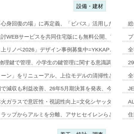
設備・建材
「心身回復の場」に再定義、「ビバス」活用した新入浴法
総
討WEBサービスを共同住宅版にも無料公開、YKKAP
プ
上リノベ2026」デザイン事例募集中=YKKAP…
全
物理鍵で管理、小学生の鍵管理に関する意識調査=Natur
2
トーン」をリニューアル、上位モデルの清掃性と安全性追
全
で減収も利益改善、26年5月期決算を発表、今期は増収
J
防火ガラスで意匠性・視認性向上=文化シヤッター…
A
クラップからアルミを分離、アサヒセイレンらと協働開発
住