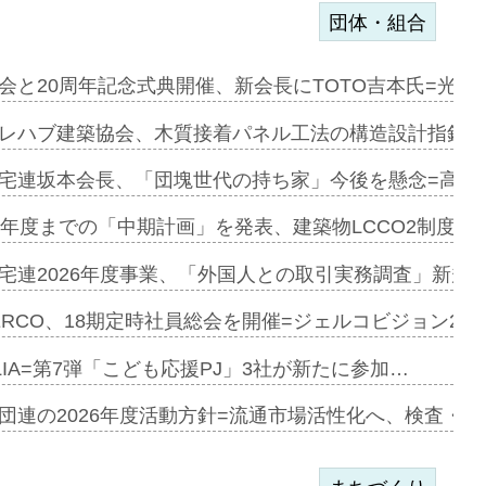
団体・組合
を提案=P…
会と20周年記念式典開催、新会長にTOTO吉本氏=光触
とワンビ…
レハブ建築協会、木質接着パネル工法の構造設計指針を
宅連坂本会長、「団塊世代の持ち家」今後を懸念=高齢
e…
9年度までの「中期計画」を発表、建築物LCCO2制度へ
加=リンナ…
宅連2026年度事業、「外国人との取引実務調査」新規に
見込む=…
ERCO、18期定時社員総会を開催=ジェルコビジョン203
LIA=第7弾「こども応援PJ」3社が新たに参加…
開始=三協…
団連の2026年度活動方針=流通市場活性化へ、検査・