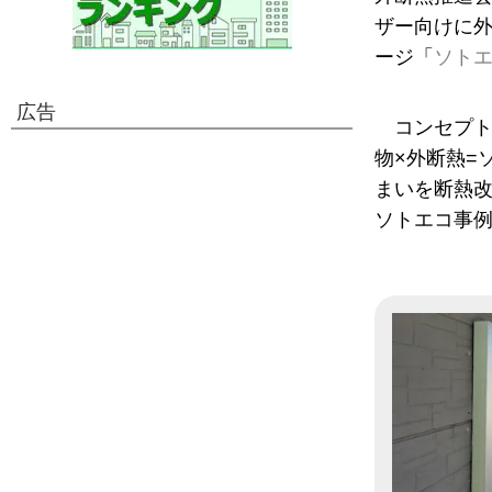
ザー向けに
ージ「
ソトエコ
広告
コンセプ
物×外断熱=
まいを断熱
ソトエコ事例