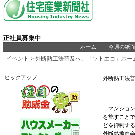
正社員募集中
ホーム
今週の紙
イベント
>
外断熱工法普及へ、「ソトエコ」ホー
ピックアップ
外断熱工法
マンショ
を施すこと
どを抑制する
外断熱推進会