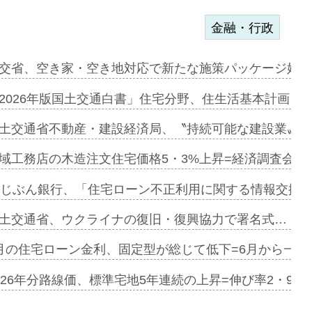
金融・行政
ンサー契約…
交省、空き家・空き地対応で新たな施策パッケージ始動
に起用…
2026年版国土交通白書」住宅分野、住生活基本計画を
ァミーレキ…
土交通省不動産・建設経済局、〝持続可能な建設業〟の
にも城南エ…
域工務店の木造注文住宅価格5・3%上昇=経済調査会「
融合型の賃…
uじぶん銀行、「住宅ローン不正利用に関する情報交換協
デンカフェ…
土交通省、ウクライナの復旧・復興協力で署名式…
協業=お互…
月の住宅ローン金利、固定型が総じて低下=6月から一転
のコリビング…
026年分路線価、標準宅地5年連続の上昇=伸び率2・9%