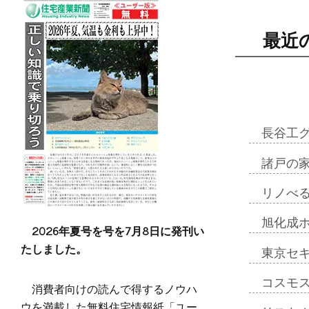
最近
長谷工
諸戸の
リノべ
旭化成
2026年夏号を号を7月8日に発刊い
たしました。
東京セ
コスモ
消費者向けの読んで得するノウハ
ウを満載した無料住宅情報紙「ユー