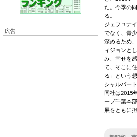
た。今季の
る。
ジェフユナイ
広告
でなく、青
深めるため
ィジョンと
み、幸せを
て、そこに
る」という
シャルパー
同社は201
ープ千葉本部
展をともに担