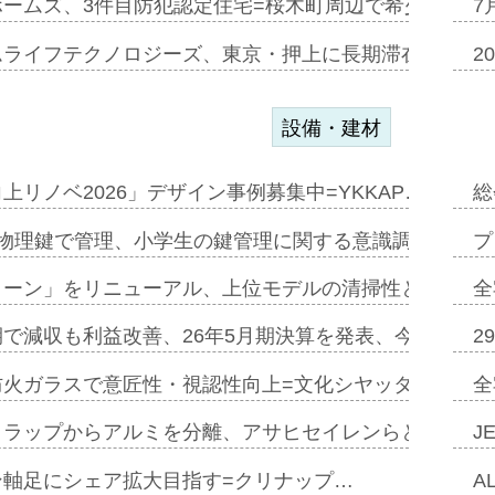
ホームズ、3件目防犯認定住宅=桜木町周辺で希少価値の
7
ムライフテクノロジーズ、東京・押上に長期滞在型ホテル
2
設備・建材
上リノベ2026」デザイン事例募集中=YKKAP…
総
物理鍵で管理、小学生の鍵管理に関する意識調査=Natur
プ
トーン」をリニューアル、上位モデルの清掃性と安全性追
全
で減収も利益改善、26年5月期決算を発表、今期は増収
2
防火ガラスで意匠性・視認性向上=文化シヤッター…
全
クラップからアルミを分離、アサヒセイレンらと協働開発
J
ン軸足にシェア拡大目指す=クリナップ…
A