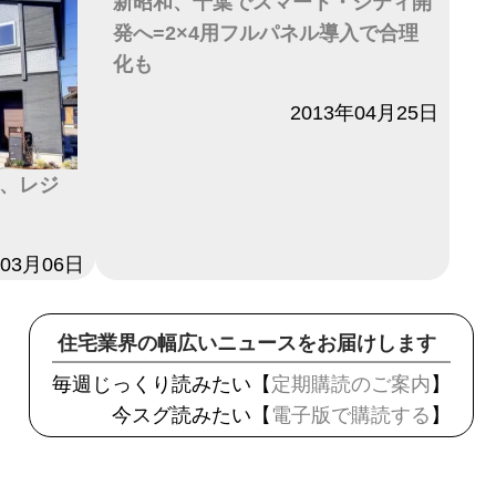
新昭和、千葉でスマート・シティ開
発へ=2×4用フルパネル導入で合理
化も
日付
2013年04月25日
譲、レジ
年03月06日
住宅業界の幅広いニュースをお届けします
毎週じっくり読みたい【
定期購読のご案内
】
今スグ読みたい【
電子版で購読する
】