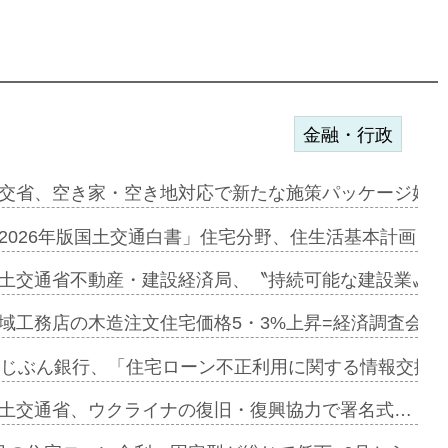
金融・行政
ァミーレキ…
交省、空き家・空き地対応で新たな施策パッケージ始動
にも城南エ…
2026年版国土交通白書」住宅分野、住生活基本計画を
融合型の賃…
土交通省不動産・建設経済局、〝持続可能な建設業〟の
デンカフェ…
域工務店の木造注文住宅価格5・3%上昇=経済調査会「
協業=お互…
uじぶん銀行、「住宅ローン不正利用に関する情報交換協
のコリビング…
土交通省、ウクライナの復旧・復興協力で署名式…