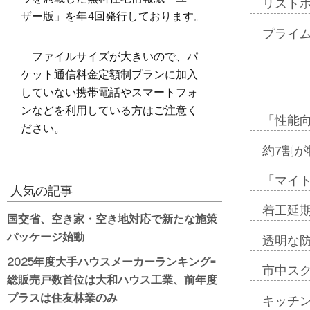
リスト
ザー版」を年4回発行しております。
プライ
ファイルサイズが大きいので、パ
ケット通信料金定額制プランに加入
していない携帯電話やスマートフォ
ンなどを利用している方はご注意く
「性能向
ださい。
約7割が
「マイ
人気の記事
着工延期
国交省、空き家・空き地対応で新たな施策
パッケージ始動
透明な
2025年度大手ハウスメーカーランキング=
市中ス
総販売戸数首位は大和ハウス工業、前年度
プラスは住友林業のみ
キッチ