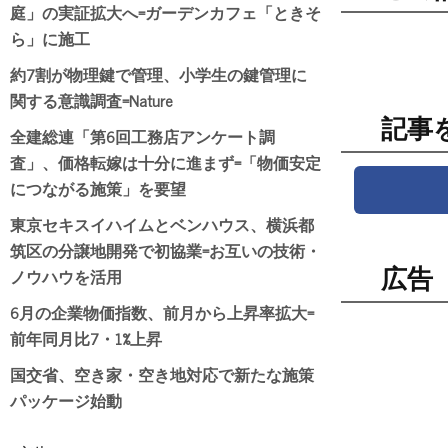
庭」の実証拡大へ=ガーデンカフェ「ときそ
ら」に施工
約7割が物理鍵で管理、小学生の鍵管理に
関する意識調査=Nature
記事
全建総連「第6回工務店アンケート調
査」、価格転嫁は十分に進まず=「物価安定
につながる施策」を要望
東京セキスイハイムとベンハウス、横浜都
筑区の分譲地開発で初協業=お互いの技術・
ノウハウを活用
広告
6月の企業物価指数、前月から上昇率拡大=
前年同月比7・1%上昇
国交省、空き家・空き地対応で新たな施策
パッケージ始動