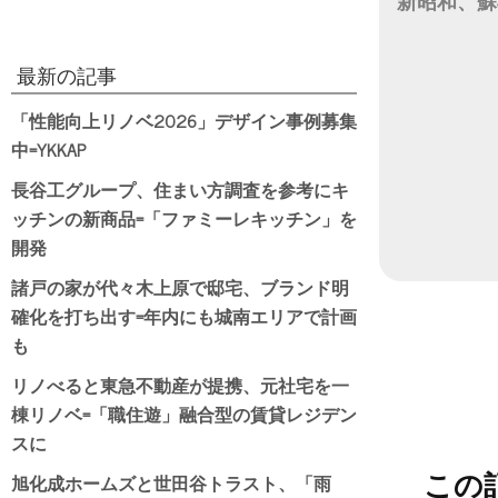
新昭和、蘇
日付
最新の記事
「性能向上リノベ2026」デザイン事例募集
中=YKKAP
長谷工グループ、住まい方調査を参考にキ
ッチンの新商品=「ファミーレキッチン」を
開発
諸戸の家が代々木上原で邸宅、ブランド明
確化を打ち出す=年内にも城南エリアで計画
も
リノべると東急不動産が提携、元社宅を一
棟リノベ=「職住遊」融合型の賃貸レジデン
スに
旭化成ホームズと世田谷トラスト、「雨
この