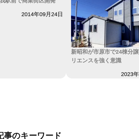
我駅前で商業街区開発
2014年09月24日
新昭和が市原市で24棟分
リエンスを強く意識
日付
2023
記事のキーワード