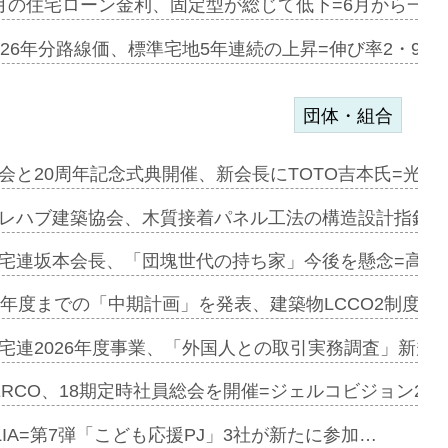
ある2階建…
月の住宅ローン金利、固定型が総じて低下=6月から一転
第1弾が開…
026年分路線価、標準宅地5年連続の上昇=伸び率2・9%
団体・組合
会と20周年記念式典開催、新会長にTOTO吉本氏=光触
e…
レハブ建築協会、木質接着パネル工法の構造設計指針を
加=リンナ…
宅連坂本会長、「団塊世代の持ち家」今後を懸念=高齢
見込む=…
9年度までの「中期計画」を発表、建築物LCCO2制度へ
宅連2026年度事業、「外国人との取引実務調査」新規に
開始=三協…
ERCO、18期定時社員総会を開催=ジェルコビジョン203
LIA=第7弾「こども応援PJ」3社が新たに参加…