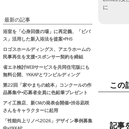
に
最新の記事
日付
浴室を「心身回復の場」に再定義、「ビバ
ス」活用した新入浴法を提案=PHS
ロゴスホールディングス、アエラホームの
民事再生を支援=スポンサー契約を締結
省エネ検討WEBサービスを共同住宅版にも
無料公開、YKKAPとワンビルディング
第22回「家やまちの絵本」コンクールの作
この
品募集中=応募者全員に色鉛筆プレゼント
アイ工務店、新CMの発表会開催=渋谷凪咲
さんをキャラクターに起用
「性能向上リノベ2026」デザイン事例募集
記事
中=YKKAP