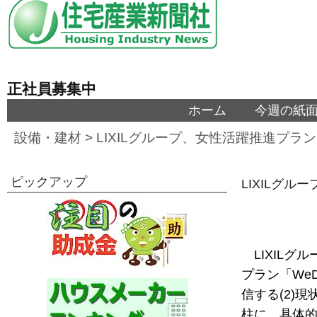
正社員募集中
ホーム
今週の紙
設備・建材
>
LIXILグループ、女性活躍推進プラ
ピックアップ
LIXILグ
LIXIL
プラン「We
信する(2)
柱に、具体