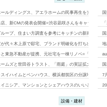
ホールディングス、アエラホームの民事再生を支援=スポ
国
務店、新CMの発表会開催=渋谷凪咲さんをキャラクター
「
グループ、住まい方調査を参考にキッチンの新商品=「フ
国
家が代々木上原で邸宅、ブランド明確化を打ち出す=年内
地
ると東急不動産が提携、元社宅を一棟リノベ=「職住遊」
a
ホームズと世田谷トラスト、「雨庭」の実証拡大へ=ガー
国
キスイハイムとベンハウス、横浜都筑区の分譲地開発で初
7
スイニシア、マンションとシェアハウスのいいとこどり
2
設備・建材