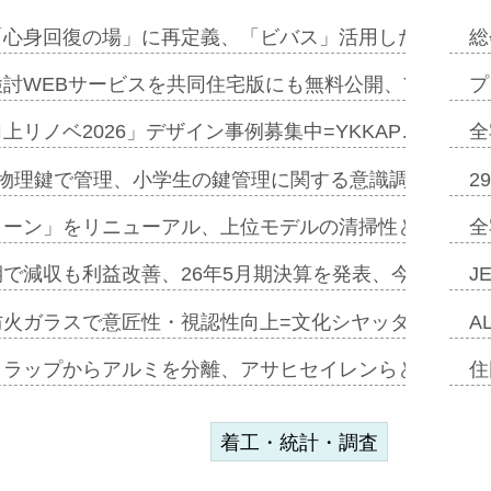
「心身回復の場」に再定義、「ビバス」活用した新入浴法
総
討WEBサービスを共同住宅版にも無料公開、YKKAP
プ
上リノベ2026」デザイン事例募集中=YKKAP…
全
物理鍵で管理、小学生の鍵管理に関する意識調査=Natur
2
トーン」をリニューアル、上位モデルの清掃性と安全性追
全
で減収も利益改善、26年5月期決算を発表、今期は増収
J
防火ガラスで意匠性・視認性向上=文化シヤッター…
A
クラップからアルミを分離、アサヒセイレンらと協働開発
住
着工・統計・調査