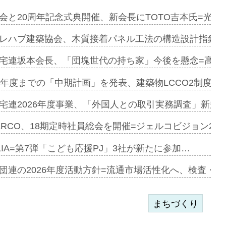
を提案=P…
会と20周年記念式典開催、新会長にTOTO吉本氏=光触
とワンビ…
レハブ建築協会、木質接着パネル工法の構造設計指針を
宅連坂本会長、「団塊世代の持ち家」今後を懸念=高齢
e…
9年度までの「中期計画」を発表、建築物LCCO2制度へ
加=リンナ…
宅連2026年度事業、「外国人との取引実務調査」新規に
見込む=…
ERCO、18期定時社員総会を開催=ジェルコビジョン203
LIA=第7弾「こども応援PJ」3社が新たに参加…
開始=三協…
団連の2026年度活動方針=流通市場活性化へ、検査・
まちづくり