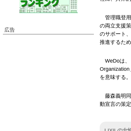
管理職登
の両立支援
広告
のサポート
推進するた
WeDoは、「Wo
Organiz
を意味する
藤森義明
動宣言の策定
LIXILの