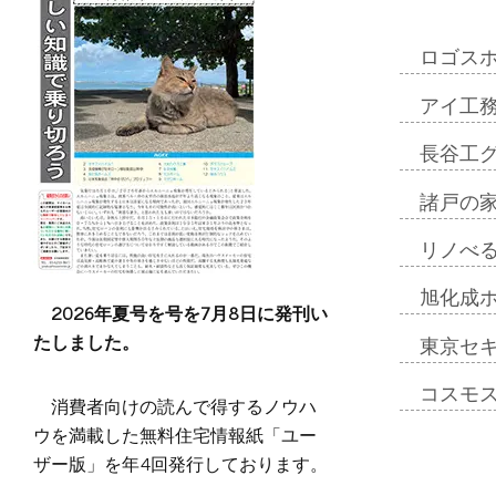
ロゴス
アイ工
長谷工
諸戸の
リノべ
旭化成
2026年夏号を号を7月8日に発刊い
たしました。
東京セ
コスモ
消費者向けの読んで得するノウハ
ウを満載した無料住宅情報紙「ユー
ザー版」を年4回発行しております。