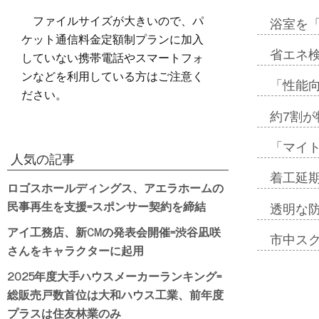
ファイルサイズが大きいので、パ
浴室を
ケット通信料金定額制プランに加入
省エネ検
していない携帯電話やスマートフォ
ンなどを利用している方はご注意く
「性能向
ださい。
約7割が
「マイ
人気の記事
着工延期
ロゴスホールディングス、アエラホームの
民事再生を支援=スポンサー契約を締結
透明な
アイ工務店、新CMの発表会開催=渋谷凪咲
市中ス
さんをキャラクターに起用
2025年度大手ハウスメーカーランキング=
総販売戸数首位は大和ハウス工業、前年度
プラスは住友林業のみ