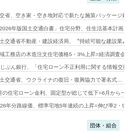
ンサー契約…
交省、空き家・空き地対応で新たな施策パッケージ始動
に起用…
2026年版国土交通白書」住宅分野、住生活基本計画を
ァミーレキ…
土交通省不動産・建設経済局、〝持続可能な建設業〟の
にも城南エ…
域工務店の木造注文住宅価格5・3%上昇=経済調査会「
融合型の賃…
uじぶん銀行、「住宅ローン不正利用に関する情報交換協
デンカフェ…
土交通省、ウクライナの復旧・復興協力で署名式…
協業=お互…
月の住宅ローン金利、固定型が総じて低下=6月から一転
のコリビング…
026年分路線価、標準宅地5年連続の上昇=伸び率2・9%
団体・組合