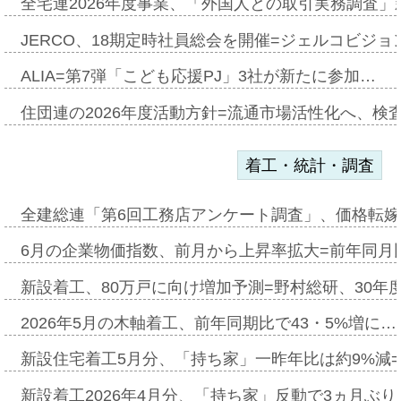
全宅連2026年度事業、「外国人との取引実務調査」新
JERCO、18期定時社員総会を開催=ジェルコビジョン
ALIA=第7弾「こども応援PJ」3社が新たに参加…
住団連の2026年度活動方針=流通市場活性化へ、検
着工・統計・調査
全建総連「第6回工務店アンケート調査」、価格転嫁
6月の企業物価指数、前月から上昇率拡大=前年同月比
新設着工、80万戸に向け増加予測=野村総研、30年
2026年5月の木軸着工、前年同期比で43・5%増に…
新設住宅着工5月分、「持ち家」一昨年比は約9%減=
新設着工2026年4月分、「持ち家」反動で3ヵ月ぶ