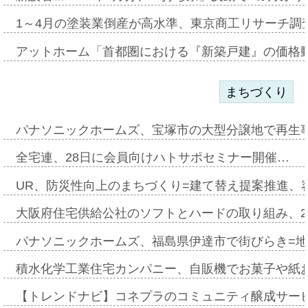
1～4月の塗装業倒産が高水準、東京商工リサーチ調
アットホーム「首都圏における『新築戸建』の価格
まちづくり
パナソニックホームズ、宝塚市の大型分譲地で再生
全宅連、28日に会員向けハトサポセミナー開催…
UR、防災性向上のまちづくり=建て替え提案推進、
大阪府住宅供給公社のソフトとハードの取り組み、2
パナソニックホームズ、福島県伊達市で街びらき=
積水化学工業住宅カンパニー、自販機でお菓子や紙
【トレンドナビ】コネプラのコミュニティ醸成サー