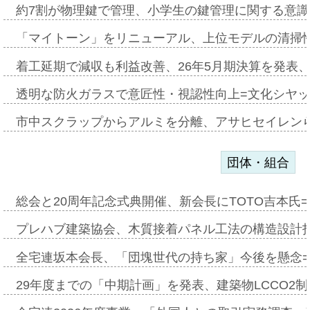
約7割が物理鍵で管理、小学生の鍵管理に関する意識調査
「マイトーン」をリニューアル、上位モデルの清掃
着工延期で減収も利益改善、26年5月期決算を発表
透明な防火ガラスで意匠性・視認性向上=文化シヤ
市中スクラップからアルミを分離、アサヒセイレン
団体・組合
総会と20周年記念式典開催、新会長にTOTO吉本氏
プレハブ建築協会、木質接着パネル工法の構造設計
全宅連坂本会長、「団塊世代の持ち家」今後を懸念
29年度までの「中期計画」を発表、建築物LCCO2