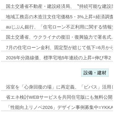
国土交通省不動産・建設経済局、〝持続可能な建設
地域工務店の木造注文住宅価格5・3%上昇=経済調
auじぶん銀行、「住宅ローン不正利用に関する情報
国土交通省、ウクライナの復旧・復興協力で署名式
7月の住宅ローン金利、固定型が総じて低下=6月か
2026年分路線価、標準宅地5年連続の上昇=伸び率2・
設備・建材
浴室を「心身回復の場」に再定義、「ビバス」活用し
省エネ検討WEBサービスを共同住宅版にも無料公開、
「性能向上リノベ2026」デザイン事例募集中=YKKA