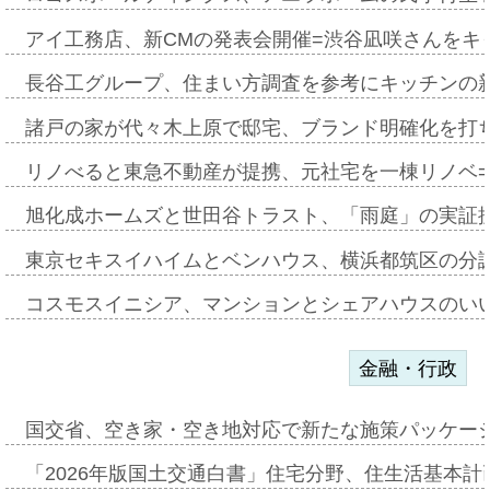
アイ工務店、新CMの発表会開催=渋谷凪咲さんをキ
長谷工グループ、住まい方調査を参考にキッチンの
諸戸の家が代々木上原で邸宅、ブランド明確化を打
リノべると東急不動産が提携、元社宅を一棟リノベ
旭化成ホームズと世田谷トラスト、「雨庭」の実証
東京セキスイハイムとベンハウス、横浜都筑区の分
コスモスイニシア、マンションとシェアハウスのい
金融・行政
国交省、空き家・空き地対応で新たな施策パッケー
「2026年版国土交通白書」住宅分野、住生活基本計