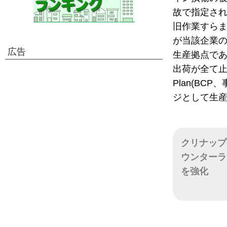
故で指定さ
旧作業すら
が当該企業
広告
生産拠点で
出荷が全て止まる
Plan(B
ジとして生産
クリナップ
ウンターラ
を強化
日付