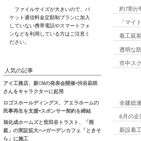
ファイルサイズが大きいので、パ
約7割が
ケット通信料金定額制プランに加入
「マイ
していない携帯電話やスマートフォ
ンなどを利用している方はご注意く
着工延期
ださい。
透明な
市中ス
人気の記事
アイ工務店、新CMの発表会開催=渋谷凪咲
さんをキャラクターに起用
ロゴスホールディングス、アエラホームの
全建総
民事再生を支援=スポンサー契約を締結
6月の企
旭化成ホームズと世田谷トラスト、「雨
庭」の実証拡大へ=ガーデンカフェ「ときそ
新設着工
ら」に施工