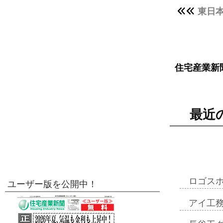
東日
住宅産業新
最近
ロゴス
ユーザー版を公開中！
アイ工