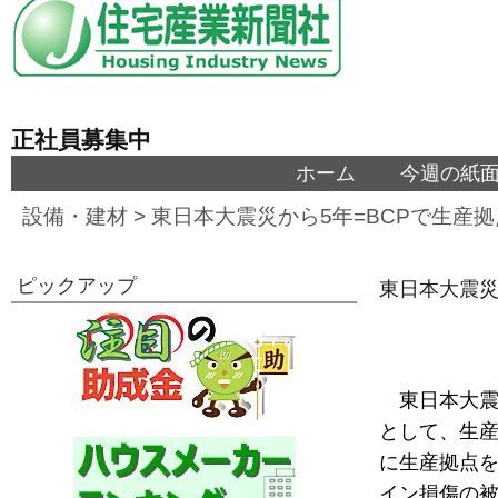
正社員募集中
ホーム
今週の紙
設備・建材
>
東日本大震災から5年=BCPで生産
ピックアップ
東日本大震災
東日本大
として、生
に生産拠点
イン損傷の