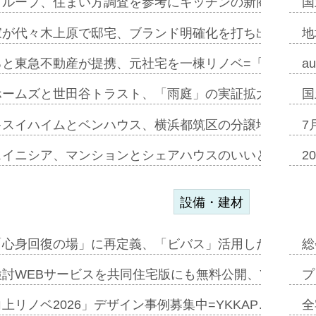
グループ、住まい方調査を参考にキッチンの新商品=「フ
国
家が代々木上原で邸宅、ブランド明確化を打ち出す=年内
地
ると東急不動産が提携、元社宅を一棟リノベ=「職住遊」
a
ホームズと世田谷トラスト、「雨庭」の実証拡大へ=ガー
国
キスイハイムとベンハウス、横浜都筑区の分譲地開発で初
7
スイニシア、マンションとシェアハウスのいいとこどり
2
設備・建材
「心身回復の場」に再定義、「ビバス」活用した新入浴法
総
討WEBサービスを共同住宅版にも無料公開、YKKAP
プ
上リノベ2026」デザイン事例募集中=YKKAP…
全