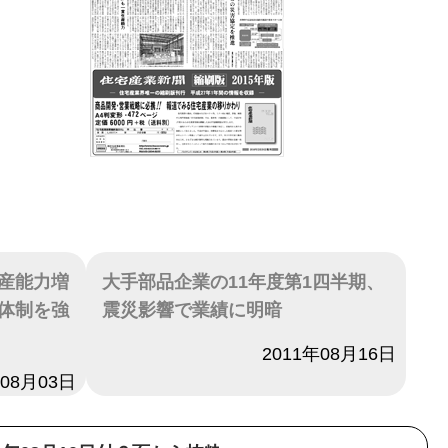
産能力増
大手部品企業の11年度第1四半期、
体制を強
震災影響で業績に明暗
日付
2011年08月16日
年08月03日