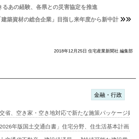
生きるあの経験、各県との災害協定を推進
の「建築資材の総合企業」目指し来年度から新中計
2018年12月25日 住宅産業新聞社 編集部
金融・行政
ンサー契約…
交省、空き家・空き地対応で新たな施策パッケージ始動
に起用…
2026年版国土交通白書」住宅分野、住生活基本計画を