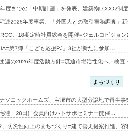
e…
9年度までの「中期計画」を発表、建築物LCCO2制度へ
加=リンナ…
宅連2026年度事業、「外国人との取引実務調査」新規に
見込む=…
ERCO、18期定時社員総会を開催=ジェルコビジョン203
LIA=第7弾「こども応援PJ」3社が新たに参加…
開始=三協…
団連の2026年度活動方針=流通市場活性化へ、検査・
まちづくり
まず=「物…
ナソニックホームズ、宝塚市の大型分譲地で再生事業を
昇…
宅連、28日に会員向けハトサポセミナー開催…
り戻し〟…
R、防災性向上のまちづくり=建て替え提案推進、容積