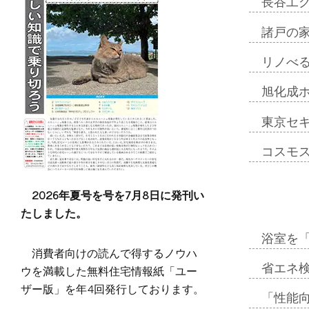
長谷工
諸戸の
リノべ
旭化成
東京セ
コスモ
2026年夏号を号を7月8日に発刊い
たしました。
浴室を
消費者向けの読んで得するノウハ
省エネ検
ウを満載した無料住宅情報紙「ユー
ザー版」を年4回発行しております。
「性能向