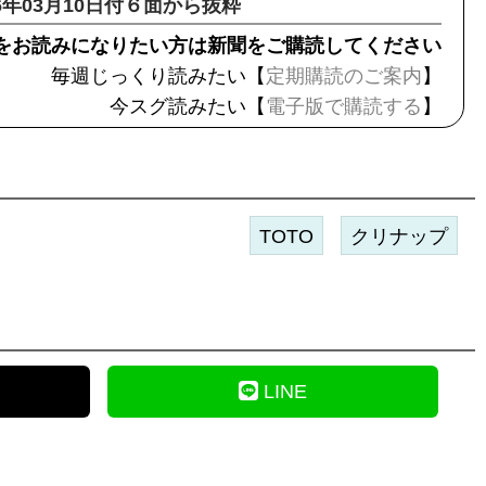
16年03月10日付６面から抜粋
をお読みになりたい方は新聞をご購読してください
毎週じっくり読みたい【
定期購読のご案内
】
今スグ読みたい【
電子版で購読する
】
TOTO
クリナップ
LINE