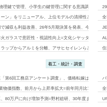
物理鍵で管理、小学生の鍵管理に関する意識調査=Natur
2
トーン」をリニューアル、上位モデルの清掃性と安全性追
全
で減収も利益改善、26年5月期決算を発表、今期は増収
J
防火ガラスで意匠性・視認性向上=文化シヤッター…
A
クラップからアルミを分離、アサヒセイレンらと協働開発
住
着工・統計・調査
連「第6回工務店アンケート調査」、価格転嫁は十分に進
パ
業物価指数、前月から上昇率拡大=前年同月比7・1%上
全
、80万戸に向け増加予測=野村総研、30年度まで〝揺
U