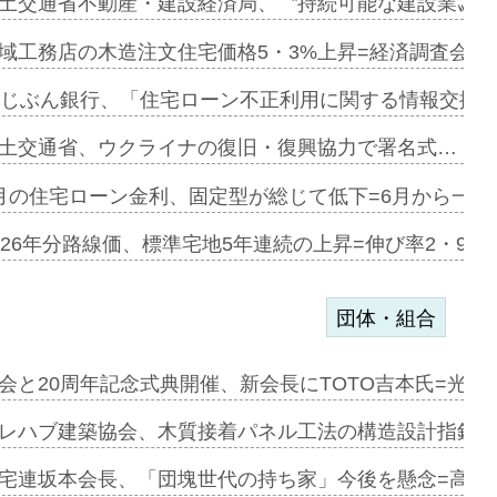
ァミーレキ…
土交通省不動産・建設経済局、〝持続可能な建設業〟の
にも城南エ…
域工務店の木造注文住宅価格5・3%上昇=経済調査会「
融合型の賃…
uじぶん銀行、「住宅ローン不正利用に関する情報交換協
デンカフェ…
土交通省、ウクライナの復旧・復興協力で署名式…
協業=お互…
月の住宅ローン金利、固定型が総じて低下=6月から一転
のコリビング…
026年分路線価、標準宅地5年連続の上昇=伸び率2・9%
団体・組合
を提案=P…
会と20周年記念式典開催、新会長にTOTO吉本氏=光触
とワンビ…
レハブ建築協会、木質接着パネル工法の構造設計指針を
宅連坂本会長、「団塊世代の持ち家」今後を懸念=高齢