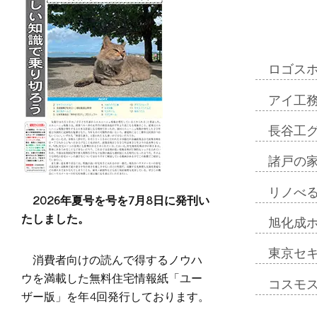
ロゴス
アイ工
長谷工
諸戸の
リノべ
2026年夏号を号を7月8日に発刊い
たしました。
旭化成
東京セ
消費者向けの読んで得するノウハ
ウを満載した無料住宅情報紙「ユー
コスモ
ザー版」を年4回発行しております。