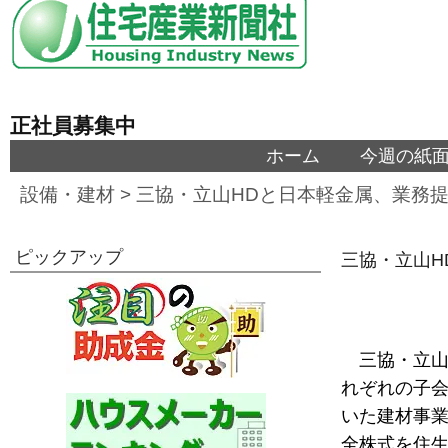
正社員募集中
ホーム
今週の紙
設備・建材
>
三協・立山HDと日本軽金属、業務
ピックアップ
三協・立山H
三協・立山
れぞれの子
いた建材事
全株式を住