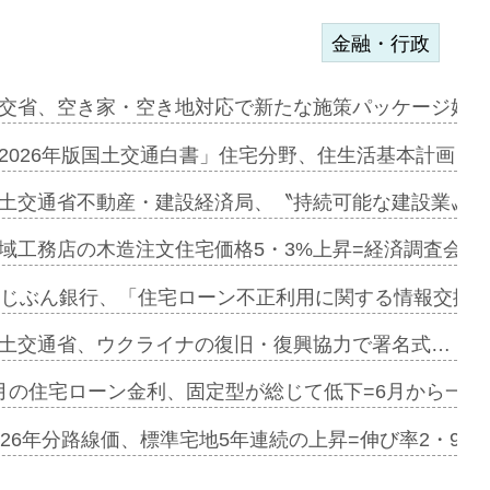
金融・行政
ンサー契約…
交省、空き家・空き地対応で新たな施策パッケージ始動
に起用…
2026年版国土交通白書」住宅分野、住生活基本計画を
ァミーレキ…
土交通省不動産・建設経済局、〝持続可能な建設業〟の
にも城南エ…
域工務店の木造注文住宅価格5・3%上昇=経済調査会「
融合型の賃…
uじぶん銀行、「住宅ローン不正利用に関する情報交換協
デンカフェ…
土交通省、ウクライナの復旧・復興協力で署名式…
協業=お互…
月の住宅ローン金利、固定型が総じて低下=6月から一転
のコリビング…
026年分路線価、標準宅地5年連続の上昇=伸び率2・9%