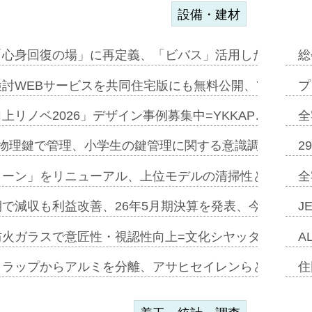
設備・建材
「心身回復の場」に再定義、「ビバス」活用した新入浴法
総
討WEBサービスを共同住宅版にも無料公開、YKKAP
プ
上リノベ2026」デザイン事例募集中=YKKAP…
全
物理鍵で管理、小学生の鍵管理に関する意識調査=Natur
2
トーン」をリニューアル、上位モデルの清掃性と安全性追
全
で減収も利益改善、26年5月期決算を発表、今期は増収
J
防火ガラスで意匠性・視認性向上=文化シヤッター…
A
クラップからアルミを分離、アサヒセイレンらと協働開発
住