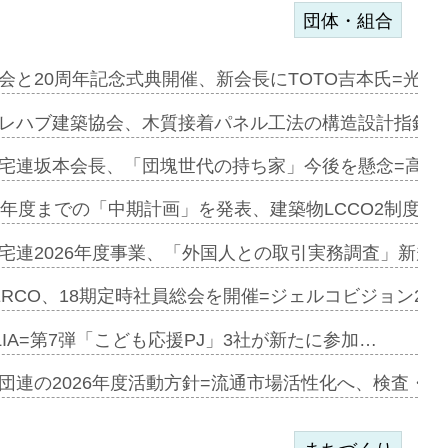
団体・組合
を提案=P…
会と20周年記念式典開催、新会長にTOTO吉本氏=光触
とワンビ…
レハブ建築協会、木質接着パネル工法の構造設計指針を
宅連坂本会長、「団塊世代の持ち家」今後を懸念=高齢
e…
9年度までの「中期計画」を発表、建築物LCCO2制度へ
加=リンナ…
宅連2026年度事業、「外国人との取引実務調査」新規に
見込む=…
ERCO、18期定時社員総会を開催=ジェルコビジョン203
LIA=第7弾「こども応援PJ」3社が新たに参加…
開始=三協…
団連の2026年度活動方針=流通市場活性化へ、検査・