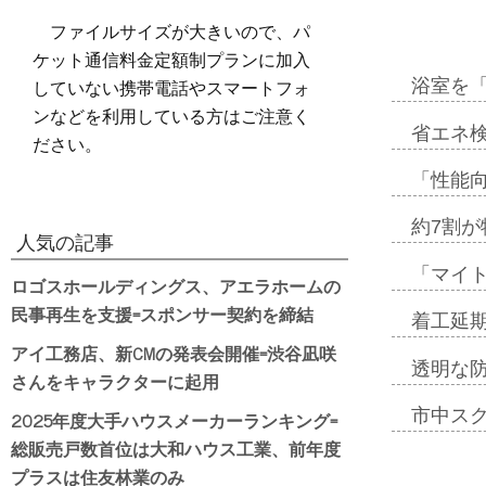
ファイルサイズが大きいので、パ
ケット通信料金定額制プランに加入
していない携帯電話やスマートフォ
浴室を
ンなどを利用している方はご注意く
省エネ検
ださい。
「性能向
約7割が
人気の記事
「マイ
ロゴスホールディングス、アエラホームの
民事再生を支援=スポンサー契約を締結
着工延期
アイ工務店、新CMの発表会開催=渋谷凪咲
透明な
さんをキャラクターに起用
市中ス
2025年度大手ハウスメーカーランキング=
総販売戸数首位は大和ハウス工業、前年度
プラスは住友林業のみ