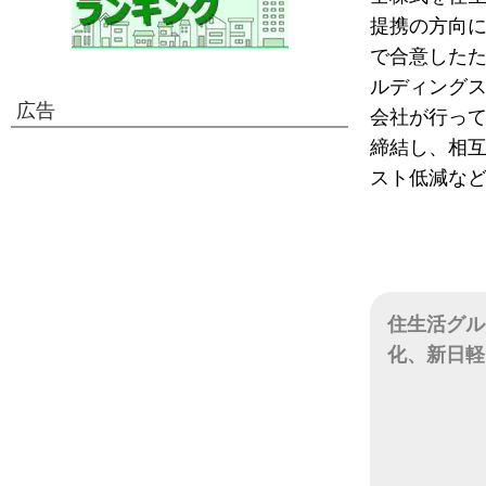
提携の方向
で合意したた
ルディングス
広告
会社が行っ
締結し、相互
スト低減な
住生活グル
化、新日軽
日付