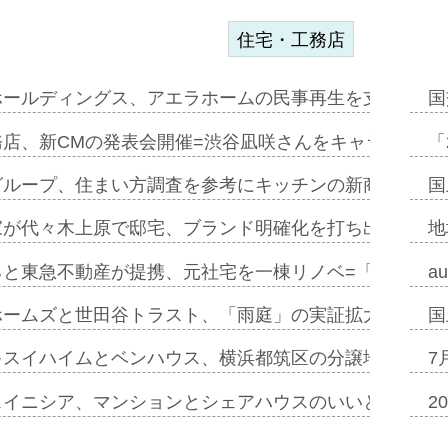
住宅・工務店
ホールディングス、アエラホームの民事再生を支援=スポ
国
務店、新CMの発表会開催=渋谷凪咲さんをキャラクター
「
グループ、住まい方調査を参考にキッチンの新商品=「フ
国
家が代々木上原で邸宅、ブランド明確化を打ち出す=年内
地
ると東急不動産が提携、元社宅を一棟リノベ=「職住遊」
a
ホームズと世田谷トラスト、「雨庭」の実証拡大へ=ガー
国
キスイハイムとベンハウス、横浜都筑区の分譲地開発で初
7
スイニシア、マンションとシェアハウスのいいとこどり
2