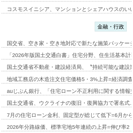
コスモスイニシア、マンションとシェアハウスのい
金融・行政
国交省、空き家・空き地対応で新たな施策パッケー
「2026年版国土交通白書」住宅分野、住生活基本計
国土交通省不動産・建設経済局、〝持続可能な建設
地域工務店の木造注文住宅価格5・3%上昇=経済調
auじぶん銀行、「住宅ローン不正利用に関する情報
国土交通省、ウクライナの復旧・復興協力で署名式
7月の住宅ローン金利、固定型が総じて低下=6月か
2026年分路線価、標準宅地5年連続の上昇=伸び率2・