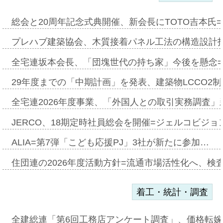
総会と20周年記念式典開催、新会長にTOTO吉本氏
プレハブ建築協会、木質接着パネル工法の構造設計
全宅連坂本会長、「団塊世代の持ち家」今後を懸念
29年度までの「中期計画」を発表、建築物LCCO2
全宅連2026年度事業、「外国人との取引実務調査」新
JERCO、18期定時社員総会を開催=ジェルコビジョン
ALIA=第7弾「こども応援PJ」3社が新たに参加…
住団連の2026年度活動方針=流通市場活性化へ、検
着工・統計・調査
全建総連「第6回工務店アンケート調査」、価格転嫁