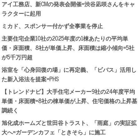
アイ工務店、新CMの発表会開催=渋谷凪咲さんをキャ
ラクターに起用
ミカド、スポンサー付かず全事業を停止
主要住宅企業10社の2025年度の1棟あたりの平均単
価・床面積、8社が単価上昇、床面積は縮小傾向=5社
が5千万円超
浴室を「心身回復の場」に再定義、「ビバス」活用し
た新入浴法を提案=PHS
【トレンドナビ】大手住宅メーカー9社の24年度平均
単価・床面積=8社の棟単価が上昇、住宅価格の上昇基
調続く
旭化成ホームズと世田谷トラスト、「雨庭」の実証拡
大へ=ガーデンカフェ「ときそら」に施工