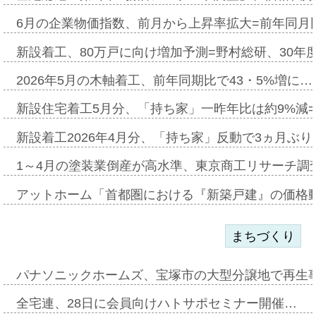
6月の企業物価指数、前月から上昇率拡大=前年同月比
新設着工、80万戸に向け増加予測=野村総研、30年
2026年5月の木軸着工、前年同期比で43・5%増に…
新設住宅着工5月分、「持ち家」一昨年比は約9%減=
新設着工2026年4月分、「持ち家」反動で3ヵ月ぶ
1～4月の塗装業倒産が高水準、東京商工リサーチ調
アットホーム「首都圏における『新築戸建』の価格
まちづくり
パナソニックホームズ、宝塚市の大型分譲地で再生
全宅連、28日に会員向けハトサポセミナー開催…