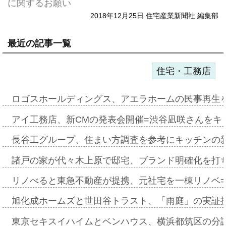
に関するお願い
2018年12月25日 住宅産業新聞社 編集部
最近の記事一覧
住宅・工務店
ロゴスホールディングス、アエラホームの民事再生
アイ工務店、新CMの発表会開催=渋谷凪咲さんをキ
長谷工グループ、住まい方調査を参考にキッチンの
諸戸の家が代々木上原で邸宅、ブランド明確化を打
リノべると東急不動産が提携、元社宅を一棟リノベ
旭化成ホームズと世田谷トラスト、「雨庭」の実証
東京セキスイハイムとベンハウス、横浜都筑区の分