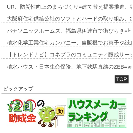
UR、防災性向上のまちづくり=建て替え提案推進、
大阪府住宅供給公社のソフトとハードの取り組み、2
パナソニックホームズ、福島県伊達市で街びらき=
積水化学工業住宅カンパニー、自販機でお菓子や紙
【トレンドナビ】コネプラのコミュニティ醸成サー
積水ハウス・日本生命保険、地下鉄駅直結のZEB=赤坂
TOP
ピックアップ