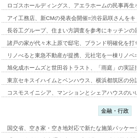
ロゴスホールディングス、アエラホームの民事再生
アイ工務店、新CMの発表会開催=渋谷凪咲さんをキ
長谷工グループ、住まい方調査を参考にキッチンの
諸戸の家が代々木上原で邸宅、ブランド明確化を打
リノべると東急不動産が提携、元社宅を一棟リノベ
旭化成ホームズと世田谷トラスト、「雨庭」の実証
東京セキスイハイムとベンハウス、横浜都筑区の分
コスモスイニシア、マンションとシェアハウスのい
金融・行政
国交省、空き家・空き地対応で新たな施策パッケー