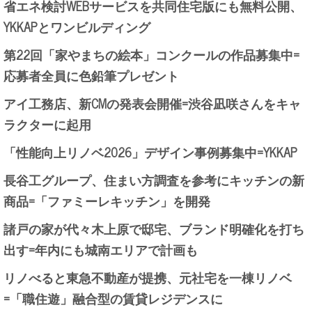
省エネ検討WEBサービスを共同住宅版にも無料公開、
YKKAPとワンビルディング
第22回「家やまちの絵本」コンクールの作品募集中=
応募者全員に色鉛筆プレゼント
アイ工務店、新CMの発表会開催=渋谷凪咲さんをキャ
ラクターに起用
「性能向上リノベ2026」デザイン事例募集中=YKKAP
長谷工グループ、住まい方調査を参考にキッチンの新
商品=「ファミーレキッチン」を開発
諸戸の家が代々木上原で邸宅、ブランド明確化を打ち
出す=年内にも城南エリアで計画も
リノべると東急不動産が提携、元社宅を一棟リノベ
=「職住遊」融合型の賃貸レジデンスに