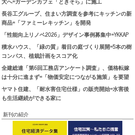
大へ=ガーデンカフェ「ときそら」に施工
長谷工グループ、住まい方調査を参考にキッチンの新
商品=「ファミーレキッチン」を開発
「性能向上リノベ2026」デザイン事例募集中=YKKAP
積水ハウス、「緑の質」着目の庭づくり展開=5本の樹
コンパス、植栽計画をスコア化
全建総連「第6回工務店アンケート調査」、価格転嫁
は十分に進まず=「物価安定につながる施策」を要望
ヤマト住建、「耐水害住宅仕様」の販売開始=水害後
も生活継続ができる家に
新刊の紹介