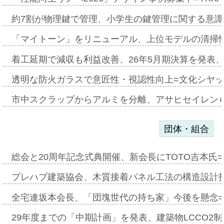
約7割が物理鍵で管理、小学生の鍵管理に関する意識調査
「マイトーン」をリニューアル、上位モデルの清掃
着工延期で減収も利益改善、26年5月期決算を発表
透明な防火ガラスで意匠性・視認性向上=文化シヤ
市中スクラップからアルミを分離、アサヒセイレン
団体・組合
総会と20周年記念式典開催、新会長にTOTO吉本氏
プレハブ建築協会、木質接着パネル工法の構造設計
全宅連坂本会長、「団塊世代の持ち家」今後を懸念
29年度までの「中期計画」を発表、建築物LCCO2