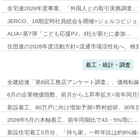
全宅連2026年度事業、「外国人との取引実務調査」新
JERCO、18期定時社員総会を開催=ジェルコビジョン
ALIA=第7弾「こども応援PJ」3社が新たに参加…
住団連の2026年度活動方針=流通市場活性化へ、検
着工・統計・調査
全建総連「第6回工務店アンケート調査」、価格転嫁
6月の企業物価指数、前月から上昇率拡大=前年同月比
新設着工、80万戸に向け増加予測=野村総研、30年
2026年5月の木軸着工、前年同期比で43・5%増に…
新設住宅着工5月分、「持ち家」一昨年比は約9%減=