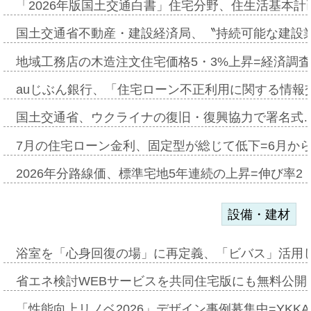
「2026年版国土交通白書」住宅分野、住生活基本計
国土交通省不動産・建設経済局、〝持続可能な建設
地域工務店の木造注文住宅価格5・3%上昇=経済調
auじぶん銀行、「住宅ローン不正利用に関する情報
国土交通省、ウクライナの復旧・復興協力で署名式
7月の住宅ローン金利、固定型が総じて低下=6月か
2026年分路線価、標準宅地5年連続の上昇=伸び率2・
設備・建材
浴室を「心身回復の場」に再定義、「ビバス」活用し
省エネ検討WEBサービスを共同住宅版にも無料公開、
「性能向上リノベ2026」デザイン事例募集中=YKKA