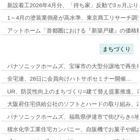
新設着工2026年4月分、「持ち家」反動で3ヵ月ぶ
1～4月の塗装業倒産が高水準、東京商工リサーチ調
アットホーム「首都圏における『新築戸建』の価格
まちづくり
パナソニックホームズ、宝塚市の大型分譲地で再生
全宅連、28日に会員向けハトサポセミナー開催…
UR、防災性向上のまちづくり=建て替え提案推進、
大阪府住宅供給公社のソフトとハードの取り組み、2
パナソニックホームズ、福島県伊達市で街びらき=
積水化学工業住宅カンパニー、自販機でお菓子や紙