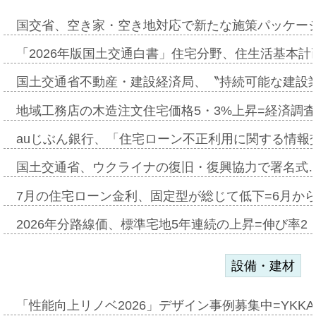
国交省、空き家・空き地対応で新たな施策パッケー
「2026年版国土交通白書」住宅分野、住生活基本計
国土交通省不動産・建設経済局、〝持続可能な建設
地域工務店の木造注文住宅価格5・3%上昇=経済調
auじぶん銀行、「住宅ローン不正利用に関する情報
国土交通省、ウクライナの復旧・復興協力で署名式
7月の住宅ローン金利、固定型が総じて低下=6月か
2026年分路線価、標準宅地5年連続の上昇=伸び率2・
設備・建材
「性能向上リノベ2026」デザイン事例募集中=YKKA