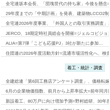
全宅連坂本会長、「団塊世代の持ち家」今後を懸念
29年度までの「中期計画」を発表、建築物LCCO2
全宅連2026年度事業、「外国人との取引実務調査」新
JERCO、18期定時社員総会を開催=ジェルコビジョン
ALIA=第7弾「こども応援PJ」3社が新たに参加…
住団連の2026年度活動方針=流通市場活性化へ、検
着工・統計・調査
全建総連「第6回工務店アンケート調査」、価格転嫁
6月の企業物価指数、前月から上昇率拡大=前年同月比
新設着工、80万戸に向け増加予測=野村総研、30年