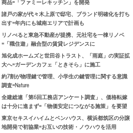
商品=「ファミーレキッチン」を開発
諸戸の家が代々木上原で邸宅、ブランド明確化を打ち
出す=年内にも城南エリアで計画も
リノべると東急不動産が提携、元社宅を一棟リノベ
=「職住遊」融合型の賃貸レジデンスに
旭化成ホームズと世田谷トラスト、「雨庭」の実証拡
大へ=ガーデンカフェ「ときそら」に施工
約7割が物理鍵で管理、小学生の鍵管理に関する意識
調査=Nature
全建総連「第6回工務店アンケート調査」、価格転嫁
は十分に進まず=「物価安定につながる施策」を要望
東京セキスイハイムとベンハウス、横浜都筑区の分譲
地開発で初協業=お互いの技術・ノウハウを活用