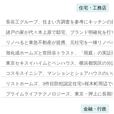
住宅・工務店
長谷工グループ、住まい方調査を参考にキッチンの
諸戸の家が代々木上原で邸宅、ブランド明確化を打
リノべると東急不動産が提携、元社宅を一棟リノベ
旭化成ホームズと世田谷トラスト、「雨庭」の実証
東京セキスイハイムとベンハウス、横浜都筑区の分
コスモスイニシア、マンションとシェアハウスのい
リストホームズ、3件目防犯認定住宅=桜木町周辺で
プライムライフテクノロジーズ、東京・押上に長期
金融・行政