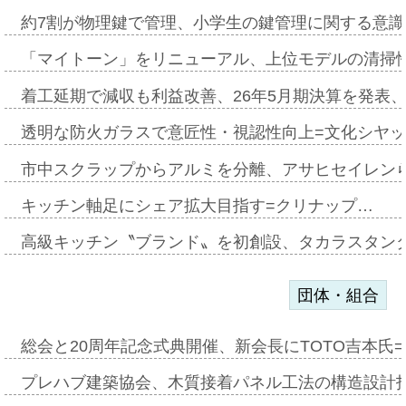
約7割が物理鍵で管理、小学生の鍵管理に関する意識調査
「マイトーン」をリニューアル、上位モデルの清掃
着工延期で減収も利益改善、26年5月期決算を発表
透明な防火ガラスで意匠性・視認性向上=文化シヤ
市中スクラップからアルミを分離、アサヒセイレン
キッチン軸足にシェア拡大目指す=クリナップ…
高級キッチン〝ブランド〟を初創設、タカラスタン
団体・組合
総会と20周年記念式典開催、新会長にTOTO吉本氏
プレハブ建築協会、木質接着パネル工法の構造設計