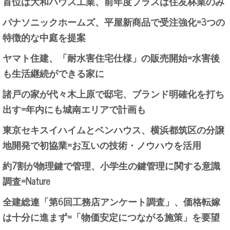
首位は大和ハウス工業、前年度プラスは住友林業のみ
パナソニックホームズ、平屋新商品で受注強化=3つの
特徴的な中庭を提案
ヤマト住建、「耐水害住宅仕様」の販売開始=水害後
も生活継続ができる家に
諸戸の家が代々木上原で邸宅、ブランド明確化を打ち
出す=年内にも城南エリアで計画も
東京セキスイハイムとベンハウス、横浜都筑区の分譲
地開発で初協業=お互いの技術・ノウハウを活用
約7割が物理鍵で管理、小学生の鍵管理に関する意識
調査=Nature
全建総連「第6回工務店アンケート調査」、価格転嫁
は十分に進まず=「物価安定につながる施策」を要望