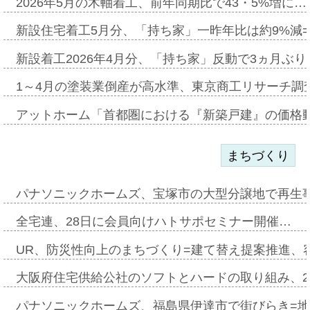
2026年5月の木軸着工、前年同期比で43・5%増に…
新設住宅着工5月分、「持ち家」一昨年比は約9%減=
新設着工2026年4月分、「持ち家」反動で3ヵ月ぶ
1～4月の塗装業倒産が高水準、東京商工リサーチ調
アットホーム「首都圏における『新築戸建』の価格
まちづくり
パナソニックホームズ、宝塚市の大型分譲地で再生
全宅連、28日に会員向けハトサポセミナー開催…
UR、防災性向上のまちづくり=建て替え提案推進、
大阪府住宅供給公社のソフトとハードの取り組み、2
パナソニックホームズ、福島県伊達市で街びらき=