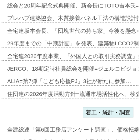
総会と20周年記念式典開催、新会長にTOTO吉本氏
プレハブ建築協会、木質接着パネル工法の構造設計
全宅連坂本会長、「団塊世代の持ち家」今後を懸念
29年度までの「中期計画」を発表、建築物LCCO2
全宅連2026年度事業、「外国人との取引実務調査」新
JERCO、18期定時社員総会を開催=ジェルコビジョン
ALIA=第7弾「こども応援PJ」3社が新たに参加…
住団連の2026年度活動方針=流通市場活性化へ、検
着工・統計・調査
全建総連「第6回工務店アンケート調査」、価格転嫁