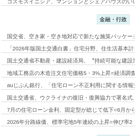
コスモスイニシア、マンションとシェアハウスのい
金融・行政
国交省、空き家・空き地対応で新たな施策パッケー
「2026年版国土交通白書」住宅分野、住生活基本計
国土交通省不動産・建設経済局、〝持続可能な建設
地域工務店の木造注文住宅価格5・3%上昇=経済調
auじぶん銀行、「住宅ローン不正利用に関する情報
国土交通省、ウクライナの復旧・復興協力で署名式
7月の住宅ローン金利、固定型が総じて低下=6月か
2026年分路線価、標準宅地5年連続の上昇=伸び率2・