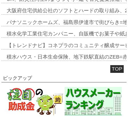
大阪府住宅供給公社のソフトとハードの取り組み、2
パナソニックホームズ、福島県伊達市で街びらき=
積水化学工業住宅カンパニー、自販機でお菓子や紙
【トレンドナビ】コネプラのコミュニティ醸成サー
積水ハウス・日本生命保険、地下鉄駅直結のZEB=赤坂
TOP
ピックアップ