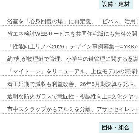
設備・建材
浴室を「心身回復の場」に再定義、「ビバス」活用し
省エネ検討WEBサービスを共同住宅版にも無料公開、
「性能向上リノベ2026」デザイン事例募集中=YKKA
約7割が物理鍵で管理、小学生の鍵管理に関する意識調査
「マイトーン」をリニューアル、上位モデルの清掃
着工延期で減収も利益改善、26年5月期決算を発表
透明な防火ガラスで意匠性・視認性向上=文化シヤ
市中スクラップからアルミを分離、アサヒセイレン
団体・組合