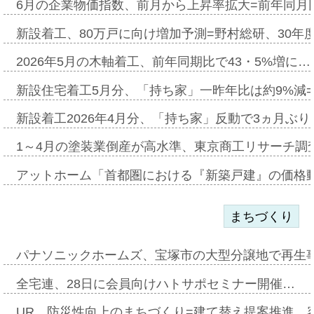
6月の企業物価指数、前月から上昇率拡大=前年同月比
新設着工、80万戸に向け増加予測=野村総研、30年
2026年5月の木軸着工、前年同期比で43・5%増に…
新設住宅着工5月分、「持ち家」一昨年比は約9%減=
新設着工2026年4月分、「持ち家」反動で3ヵ月ぶ
1～4月の塗装業倒産が高水準、東京商工リサーチ調
アットホーム「首都圏における『新築戸建』の価格
まちづくり
パナソニックホームズ、宝塚市の大型分譲地で再生
全宅連、28日に会員向けハトサポセミナー開催…
UR、防災性向上のまちづくり=建て替え提案推進、