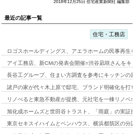
2018年12月25日 住宅産業新聞社 編集部
最近の記事一覧
住宅・工務店
ロゴスホールディングス、アエラホームの民事再生
アイ工務店、新CMの発表会開催=渋谷凪咲さんをキ
長谷工グループ、住まい方調査を参考にキッチンの
諸戸の家が代々木上原で邸宅、ブランド明確化を打
リノべると東急不動産が提携、元社宅を一棟リノベ
旭化成ホームズと世田谷トラスト、「雨庭」の実証
東京セキスイハイムとベンハウス、横浜都筑区の分