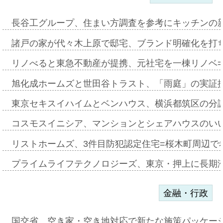
長谷工グループ、住まい方調査を参考にキッチンの
諸戸の家が代々木上原で邸宅、ブランド明確化を打
リノべると東急不動産が提携、元社宅を一棟リノベ
旭化成ホームズと世田谷トラスト、「雨庭」の実証
東京セキスイハイムとベンハウス、横浜都筑区の分
コスモスイニシア、マンションとシェアハウスのい
リストホームズ、3件目防犯認定住宅=桜木町周辺で
プライムライフテクノロジーズ、東京・押上に長期
金融・行政
国交省、空き家・空き地対応で新たな施策パッケー