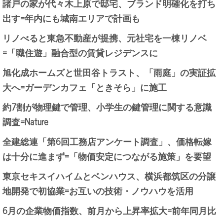
諸戸の家が代々木上原で邸宅、ブランド明確化を打ち
出す=年内にも城南エリアで計画も
リノべると東急不動産が提携、元社宅を一棟リノベ
=「職住遊」融合型の賃貸レジデンスに
旭化成ホームズと世田谷トラスト、「雨庭」の実証拡
大へ=ガーデンカフェ「ときそら」に施工
約7割が物理鍵で管理、小学生の鍵管理に関する意識
調査=Nature
全建総連「第6回工務店アンケート調査」、価格転嫁
は十分に進まず=「物価安定につながる施策」を要望
東京セキスイハイムとベンハウス、横浜都筑区の分譲
地開発で初協業=お互いの技術・ノウハウを活用
6月の企業物価指数、前月から上昇率拡大=前年同月比