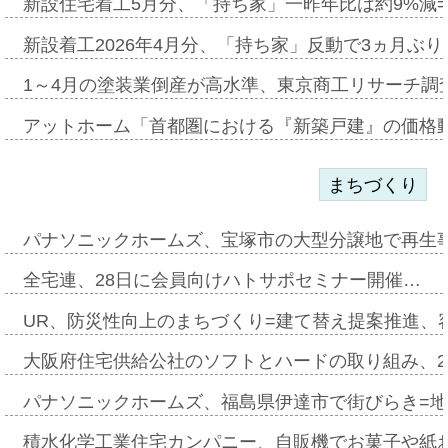
新設住宅着工5月分、「持ち家」一昨年比は約9%減=
新設着工2026年4月分、「持ち家」反動で3ヵ月ぶ
1～4月の塗装業倒産が高水準、東京商工リサーチ調
アットホーム「首都圏における『新築戸建』の価格
まちづくり
パナソニックホームズ、宝塚市の大型分譲地で再生
全宅連、28日に会員向けハトサポセミナー開催…
UR、防災性向上のまちづくり=建て替え提案推進、
大阪府住宅供給公社のソフトとハードの取り組み、2
パナソニックホームズ、福島県伊達市で街びらき=
積水化学工業住宅カンパニー、自販機でお菓子や紙