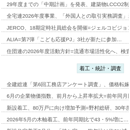
29年度までの「中期計画」を発表、建築物LCCO2
全宅連2026年度事業、「外国人との取引実務調査」新
JERCO、18期定時社員総会を開催=ジェルコビジョン
ALIA=第7弾「こども応援PJ」3社が新たに参加…
住団連の2026年度活動方針=流通市場活性化へ、検
着工・統計・調査
全建総連「第6回工務店アンケート調査」、価格転嫁
6月の企業物価指数、前月から上昇率拡大=前年同月比
新設着工、80万戸に向け増加予測=野村総研、30年
2026年5月の木軸着工、前年同期比で43・5%増に…