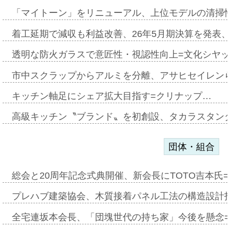
「マイトーン」をリニューアル、上位モデルの清掃
着工延期で減収も利益改善、26年5月期決算を発表
透明な防火ガラスで意匠性・視認性向上=文化シヤ
市中スクラップからアルミを分離、アサヒセイレン
キッチン軸足にシェア拡大目指す=クリナップ…
高級キッチン〝ブランド〟を初創設、タカラスタン
団体・組合
総会と20周年記念式典開催、新会長にTOTO吉本氏
プレハブ建築協会、木質接着パネル工法の構造設計
全宅連坂本会長、「団塊世代の持ち家」今後を懸念