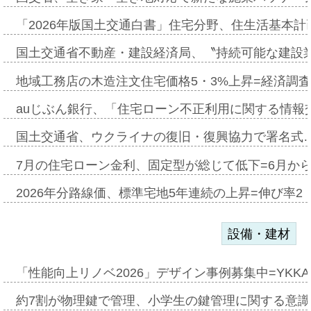
「2026年版国土交通白書」住宅分野、住生活基本計
国土交通省不動産・建設経済局、〝持続可能な建設
地域工務店の木造注文住宅価格5・3%上昇=経済調
auじぶん銀行、「住宅ローン不正利用に関する情報
国土交通省、ウクライナの復旧・復興協力で署名式
7月の住宅ローン金利、固定型が総じて低下=6月か
2026年分路線価、標準宅地5年連続の上昇=伸び率2・
設備・建材
「性能向上リノベ2026」デザイン事例募集中=YKKA
約7割が物理鍵で管理、小学生の鍵管理に関する意識調査