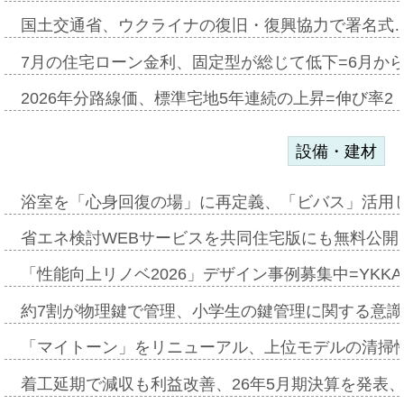
国土交通省、ウクライナの復旧・復興協力で署名式
7月の住宅ローン金利、固定型が総じて低下=6月か
2026年分路線価、標準宅地5年連続の上昇=伸び率2・
設備・建材
浴室を「心身回復の場」に再定義、「ビバス」活用し
省エネ検討WEBサービスを共同住宅版にも無料公開、
「性能向上リノベ2026」デザイン事例募集中=YKKA
約7割が物理鍵で管理、小学生の鍵管理に関する意識調査
「マイトーン」をリニューアル、上位モデルの清掃
着工延期で減収も利益改善、26年5月期決算を発表