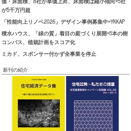
価・床面積、8社が単価上昇、床面積は縮小傾向=5社
が5千万円超
「性能向上リノベ2026」デザイン事例募集中=YKKAP
積水ハウス、「緑の質」着目の庭づくり展開=5本の樹
コンパス、植栽計画をスコア化
ミカド、スポンサー付かず全事業を停止
新刊の紹介