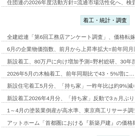
住団連の2026年度活動方針=流通市場活性化へ、検
着工・統計・調査
全建総連「第6回工務店アンケート調査」、価格転嫁
6月の企業物価指数、前月から上昇率拡大=前年同月比
新設着工、80万戸に向け増加予測=野村総研、30年
2026年5月の木軸着工、前年同期比で43・5%増に…
新設住宅着工5月分、「持ち家」一昨年比は約9%減=
新設着工2026年4月分、「持ち家」反動で3ヵ月ぶ
1～4月の塗装業倒産が高水準、東京商工リサーチ調
アットホーム「首都圏における『新築戸建』の価格