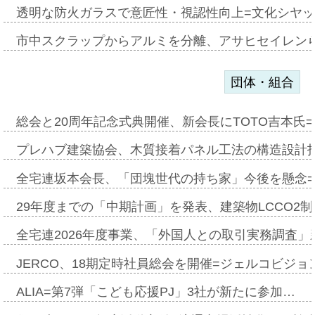
透明な防火ガラスで意匠性・視認性向上=文化シヤ
市中スクラップからアルミを分離、アサヒセイレン
団体・組合
総会と20周年記念式典開催、新会長にTOTO吉本氏
プレハブ建築協会、木質接着パネル工法の構造設計
全宅連坂本会長、「団塊世代の持ち家」今後を懸念
29年度までの「中期計画」を発表、建築物LCCO2
全宅連2026年度事業、「外国人との取引実務調査」新
JERCO、18期定時社員総会を開催=ジェルコビジョン
ALIA=第7弾「こども応援PJ」3社が新たに参加…