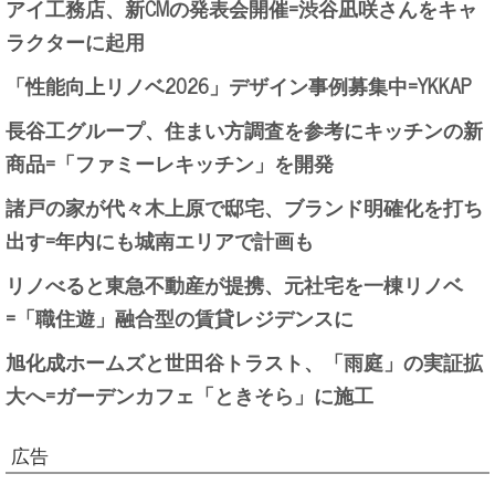
アイ工務店、新CMの発表会開催=渋谷凪咲さんをキャ
ラクターに起用
「性能向上リノベ2026」デザイン事例募集中=YKKAP
長谷工グループ、住まい方調査を参考にキッチンの新
商品=「ファミーレキッチン」を開発
諸戸の家が代々木上原で邸宅、ブランド明確化を打ち
出す=年内にも城南エリアで計画も
リノべると東急不動産が提携、元社宅を一棟リノベ
=「職住遊」融合型の賃貸レジデンスに
旭化成ホームズと世田谷トラスト、「雨庭」の実証拡
大へ=ガーデンカフェ「ときそら」に施工
広告