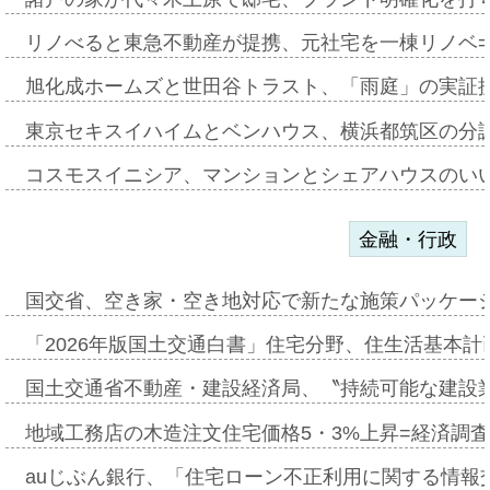
リノべると東急不動産が提携、元社宅を一棟リノベ
旭化成ホームズと世田谷トラスト、「雨庭」の実証
東京セキスイハイムとベンハウス、横浜都筑区の分
コスモスイニシア、マンションとシェアハウスのい
金融・行政
国交省、空き家・空き地対応で新たな施策パッケー
「2026年版国土交通白書」住宅分野、住生活基本計
国土交通省不動産・建設経済局、〝持続可能な建設
地域工務店の木造注文住宅価格5・3%上昇=経済調
auじぶん銀行、「住宅ローン不正利用に関する情報