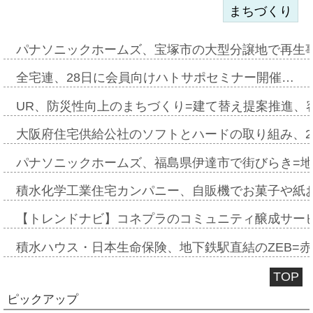
まちづくり
パナソニックホームズ、宝塚市の大型分譲地で再生
全宅連、28日に会員向けハトサポセミナー開催…
UR、防災性向上のまちづくり=建て替え提案推進、
大阪府住宅供給公社のソフトとハードの取り組み、2
パナソニックホームズ、福島県伊達市で街びらき=
積水化学工業住宅カンパニー、自販機でお菓子や紙
【トレンドナビ】コネプラのコミュニティ醸成サー
積水ハウス・日本生命保険、地下鉄駅直結のZEB=赤坂
TOP
ピックアップ