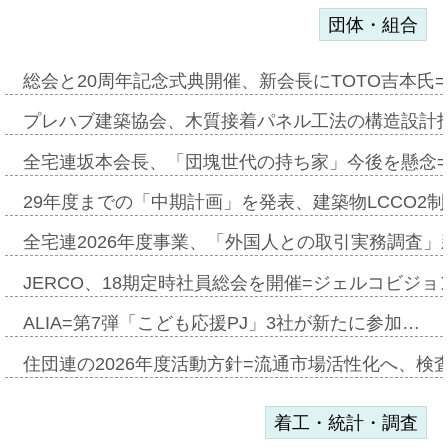
団体・組合
総会と20周年記念式典開催、新会長にTOTO吉本氏
プレハブ建築協会、木質接着パネル工法の構造設計
全宅連坂本会長、「団塊世代の持ち家」今後を懸念
29年度までの「中期計画」を発表、建築物LCCO2
全宅連2026年度事業、「外国人との取引実務調査」新
JERCO、18期定時社員総会を開催=ジェルコビジョン
ALIA=第7弾「こども応援PJ」3社が新たに参加…
住団連の2026年度活動方針=流通市場活性化へ、検
着工・統計・調査