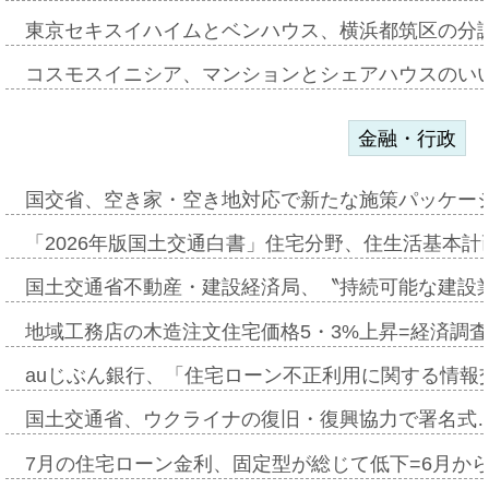
東京セキスイハイムとベンハウス、横浜都筑区の分
コスモスイニシア、マンションとシェアハウスのい
金融・行政
国交省、空き家・空き地対応で新たな施策パッケー
「2026年版国土交通白書」住宅分野、住生活基本計
国土交通省不動産・建設経済局、〝持続可能な建設
地域工務店の木造注文住宅価格5・3%上昇=経済調
auじぶん銀行、「住宅ローン不正利用に関する情報
国土交通省、ウクライナの復旧・復興協力で署名式
7月の住宅ローン金利、固定型が総じて低下=6月か