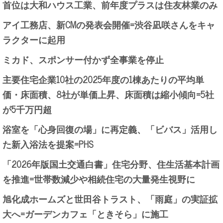
首位は大和ハウス工業、前年度プラスは住友林業のみ
アイ工務店、新CMの発表会開催=渋谷凪咲さんをキャ
ラクターに起用
ミカド、スポンサー付かず全事業を停止
主要住宅企業10社の2025年度の1棟あたりの平均単
価・床面積、8社が単価上昇、床面積は縮小傾向=5社
が5千万円超
浴室を「心身回復の場」に再定義、「ビバス」活用し
た新入浴法を提案=PHS
「2026年版国土交通白書」住宅分野、住生活基本計画
を推進=世帯数減少や相続住宅の大量発生視野に
旭化成ホームズと世田谷トラスト、「雨庭」の実証拡
大へ=ガーデンカフェ「ときそら」に施工