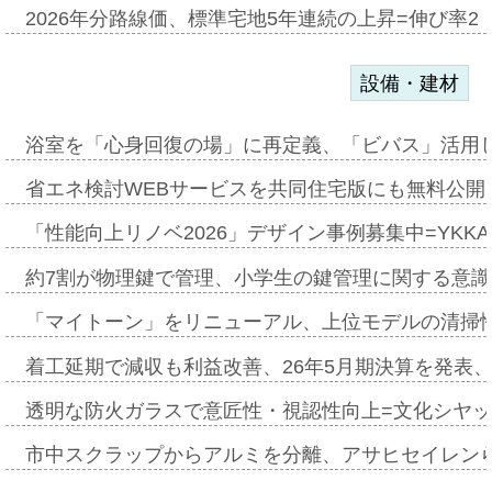
2026年分路線価、標準宅地5年連続の上昇=伸び率2・
設備・建材
浴室を「心身回復の場」に再定義、「ビバス」活用し
省エネ検討WEBサービスを共同住宅版にも無料公開、
「性能向上リノベ2026」デザイン事例募集中=YKKA
約7割が物理鍵で管理、小学生の鍵管理に関する意識調査
「マイトーン」をリニューアル、上位モデルの清掃
着工延期で減収も利益改善、26年5月期決算を発表
透明な防火ガラスで意匠性・視認性向上=文化シヤ
市中スクラップからアルミを分離、アサヒセイレン