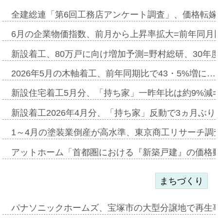
全建総連「第6回工務店アンケート調査」、価格転嫁
6月の企業物価指数、前月から上昇率拡大=前年同月比
新設着工、80万戸に向け増加予測=野村総研、30年
2026年5月の木軸着工、前年同期比で43・5%増に…
新設住宅着工5月分、「持ち家」一昨年比は約9%減=
新設着工2026年4月分、「持ち家」反動で3ヵ月ぶ
1～4月の塗装業倒産が高水準、東京商工リサーチ調
アットホーム「首都圏における『新築戸建』の価格
まちづくり
パナソニックホームズ、宝塚市の大型分譲地で再生