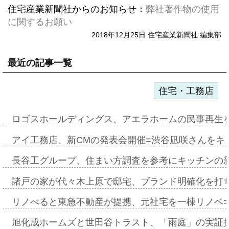
住宅産業新聞社からのお知らせ：
弊社著作物の使用
に関するお願い
2018年12月25日 住宅産業新聞社 編集部
最近の記事一覧
住宅・工務店
ロゴスホールディングス、アエラホームの民事再生
アイ工務店、新CMの発表会開催=渋谷凪咲さんをキ
長谷工グループ、住まい方調査を参考にキッチンの
諸戸の家が代々木上原で邸宅、ブランド明確化を打
リノべると東急不動産が提携、元社宅を一棟リノベ
旭化成ホームズと世田谷トラスト、「雨庭」の実証