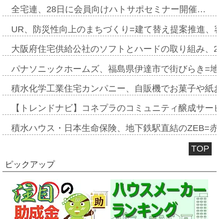
全宅連、28日に会員向けハトサポセミナー開催…
UR、防災性向上のまちづくり=建て替え提案推進、
大阪府住宅供給公社のソフトとハードの取り組み、2
パナソニックホームズ、福島県伊達市で街びらき=
積水化学工業住宅カンパニー、自販機でお菓子や紙
【トレンドナビ】コネプラのコミュニティ醸成サー
積水ハウス・日本生命保険、地下鉄駅直結のZEB=赤坂
TOP
ピックアップ