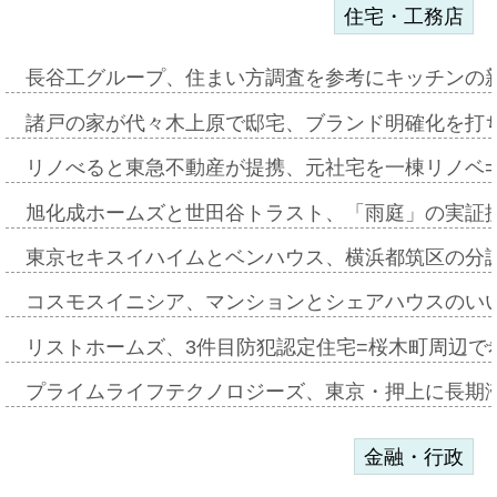
住宅・工務店
長谷工グループ、住まい方調査を参考にキッチンの
諸戸の家が代々木上原で邸宅、ブランド明確化を打
リノべると東急不動産が提携、元社宅を一棟リノベ
旭化成ホームズと世田谷トラスト、「雨庭」の実証
東京セキスイハイムとベンハウス、横浜都筑区の分
コスモスイニシア、マンションとシェアハウスのい
リストホームズ、3件目防犯認定住宅=桜木町周辺で
プライムライフテクノロジーズ、東京・押上に長期
金融・行政