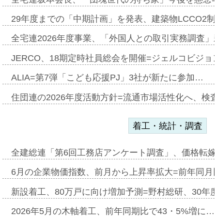
29年度までの「中期計画」を発表、建築物LCCO2
全宅連2026年度事業、「外国人との取引実務調査」新
JERCO、18期定時社員総会を開催=ジェルコビジョン
ALIA=第7弾「こども応援PJ」3社が新たに参加…
住団連の2026年度活動方針=流通市場活性化へ、検
着工・統計・調査
全建総連「第6回工務店アンケート調査」、価格転嫁
6月の企業物価指数、前月から上昇率拡大=前年同月比
新設着工、80万戸に向け増加予測=野村総研、30年
2026年5月の木軸着工、前年同期比で43・5%増に…