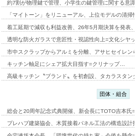
約7割が物理鍵で管理、小学生の鍵管理に関する意識調査
「マイトーン」をリニューアル、上位モデルの清掃
着工延期で減収も利益改善、26年5月期決算を発表
透明な防火ガラスで意匠性・視認性向上=文化シヤ
市中スクラップからアルミを分離、アサヒセイレン
キッチン軸足にシェア拡大目指す=クリナップ…
高級キッチン〝ブランド〟を初創設、タカラスタン
団体・組合
総会と20周年記念式典開催、新会長にTOTO吉本氏
プレハブ建築協会、木質接着パネル工法の構造設計
全宅連坂本会長、「団塊世代の持ち家」今後を懸念