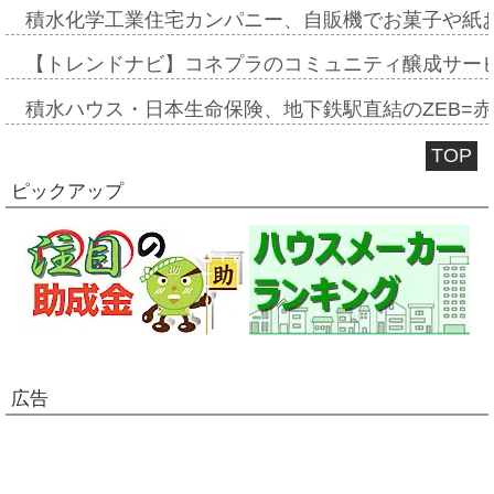
積水化学工業住宅カンパニー、自販機でお菓子や紙
【トレンドナビ】コネプラのコミュニティ醸成サー
積水ハウス・日本生命保険、地下鉄駅直結のZEB=赤坂
TOP
ピックアップ
広告