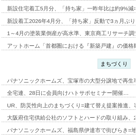
新設住宅着工5月分、「持ち家」一昨年比は約9%減=
新設着工2026年4月分、「持ち家」反動で3ヵ月ぶ
1～4月の塗装業倒産が高水準、東京商工リサーチ調
アットホーム「首都圏における『新築戸建』の価格
まちづくり
パナソニックホームズ、宝塚市の大型分譲地で再生
全宅連、28日に会員向けハトサポセミナー開催…
UR、防災性向上のまちづくり=建て替え提案推進、
大阪府住宅供給公社のソフトとハードの取り組み、2
パナソニックホームズ、福島県伊達市で街びらき=