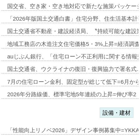
国交省、空き家・空き地対応で新たな施策パッケー
「2026年版国土交通白書」住宅分野、住生活基本計
国土交通省不動産・建設経済局、〝持続可能な建設
地域工務店の木造注文住宅価格5・3%上昇=経済調
auじぶん銀行、「住宅ローン不正利用に関する情報
国土交通省、ウクライナの復旧・復興協力で署名式
7月の住宅ローン金利、固定型が総じて低下=6月か
2026年分路線価、標準宅地5年連続の上昇=伸び率2・
設備・建材
「性能向上リノベ2026」デザイン事例募集中=YKKA