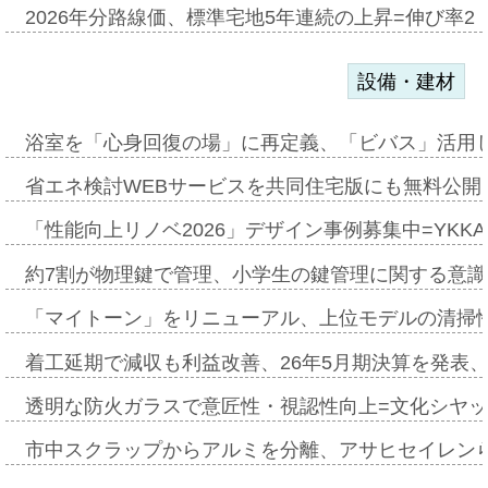
2026年分路線価、標準宅地5年連続の上昇=伸び率2・
設備・建材
浴室を「心身回復の場」に再定義、「ビバス」活用し
省エネ検討WEBサービスを共同住宅版にも無料公開、
「性能向上リノベ2026」デザイン事例募集中=YKKA
約7割が物理鍵で管理、小学生の鍵管理に関する意識調査
「マイトーン」をリニューアル、上位モデルの清掃
着工延期で減収も利益改善、26年5月期決算を発表
透明な防火ガラスで意匠性・視認性向上=文化シヤ
市中スクラップからアルミを分離、アサヒセイレン