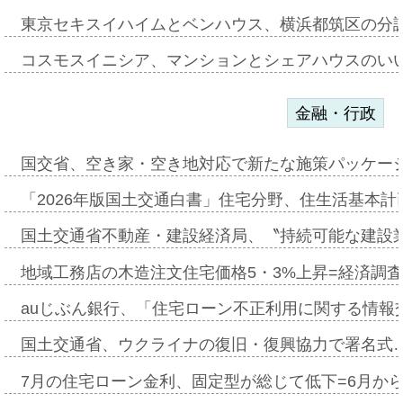
東京セキスイハイムとベンハウス、横浜都筑区の分
コスモスイニシア、マンションとシェアハウスのい
金融・行政
国交省、空き家・空き地対応で新たな施策パッケー
「2026年版国土交通白書」住宅分野、住生活基本計
国土交通省不動産・建設経済局、〝持続可能な建設
地域工務店の木造注文住宅価格5・3%上昇=経済調
auじぶん銀行、「住宅ローン不正利用に関する情報
国土交通省、ウクライナの復旧・復興協力で署名式
7月の住宅ローン金利、固定型が総じて低下=6月か