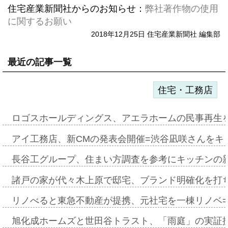
住宅産業新聞社からのお知らせ：
弊社著作物の使用
に関するお願い
2018年12月25日 住宅産業新聞社 編集部
最近の記事一覧
住宅・工務店
ロゴスホールディングス、アエラホームの民事再生
アイ工務店、新CMの発表会開催=渋谷凪咲さんをキ
長谷工グループ、住まい方調査を参考にキッチンの
諸戸の家が代々木上原で邸宅、ブランド明確化を打
リノべると東急不動産が提携、元社宅を一棟リノベ
旭化成ホームズと世田谷トラスト、「雨庭」の実証