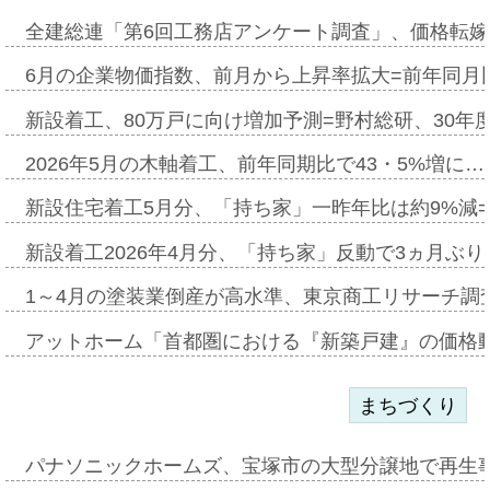
全建総連「第6回工務店アンケート調査」、価格転嫁
6月の企業物価指数、前月から上昇率拡大=前年同月比
新設着工、80万戸に向け増加予測=野村総研、30年
2026年5月の木軸着工、前年同期比で43・5%増に…
新設住宅着工5月分、「持ち家」一昨年比は約9%減=
新設着工2026年4月分、「持ち家」反動で3ヵ月ぶ
1～4月の塗装業倒産が高水準、東京商工リサーチ調
アットホーム「首都圏における『新築戸建』の価格
まちづくり
パナソニックホームズ、宝塚市の大型分譲地で再生