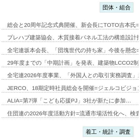
団体・組合
総会と20周年記念式典開催、新会長にTOTO吉本氏
プレハブ建築協会、木質接着パネル工法の構造設計
全宅連坂本会長、「団塊世代の持ち家」今後を懸念
29年度までの「中期計画」を発表、建築物LCCO2
全宅連2026年度事業、「外国人との取引実務調査」新
JERCO、18期定時社員総会を開催=ジェルコビジョン
ALIA=第7弾「こども応援PJ」3社が新たに参加…
住団連の2026年度活動方針=流通市場活性化へ、検
着工・統計・調査