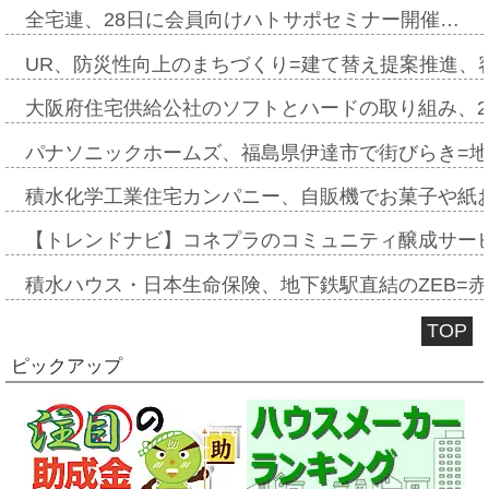
全宅連、28日に会員向けハトサポセミナー開催…
UR、防災性向上のまちづくり=建て替え提案推進、
大阪府住宅供給公社のソフトとハードの取り組み、2
パナソニックホームズ、福島県伊達市で街びらき=
積水化学工業住宅カンパニー、自販機でお菓子や紙
【トレンドナビ】コネプラのコミュニティ醸成サー
積水ハウス・日本生命保険、地下鉄駅直結のZEB=赤坂
TOP
ピックアップ