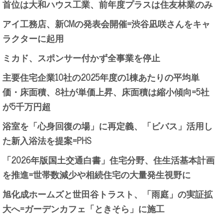
首位は大和ハウス工業、前年度プラスは住友林業のみ
アイ工務店、新CMの発表会開催=渋谷凪咲さんをキャ
ラクターに起用
ミカド、スポンサー付かず全事業を停止
主要住宅企業10社の2025年度の1棟あたりの平均単
価・床面積、8社が単価上昇、床面積は縮小傾向=5社
が5千万円超
浴室を「心身回復の場」に再定義、「ビバス」活用し
た新入浴法を提案=PHS
「2026年版国土交通白書」住宅分野、住生活基本計画
を推進=世帯数減少や相続住宅の大量発生視野に
旭化成ホームズと世田谷トラスト、「雨庭」の実証拡
大へ=ガーデンカフェ「ときそら」に施工