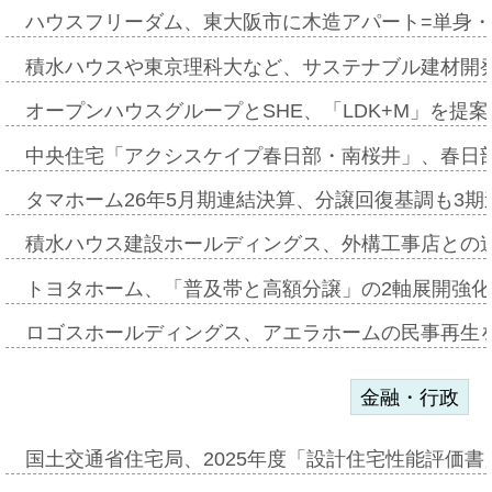
ハウスフリーダム、東大阪市に木造アパート=単身・
積水ハウスや東京理科大など、サステナブル建材開
オープンハウスグループとSHE、「LDK+M」を提
中央住宅「アクシスケイプ春日部・南桜井」、春日
タマホーム26年5月期連結決算、分譲回復基調も3
積水ハウス建設ホールディングス、外構工事店との
トヨタホーム、「普及帯と高額分譲」の2軸展開強化
ロゴスホールディングス、アエラホームの民事再生
金融・行政
国土交通省住宅局、2025年度「設計住宅性能評価