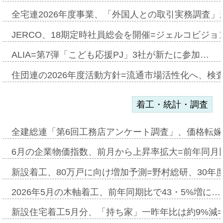
全宅連2026年度事業、「外国人との取引実務調査」新
JERCO、18期定時社員総会を開催=ジェルコビジョン
ALIA=第7弾「こども応援PJ」3社が新たに参加…
住団連の2026年度活動方針=流通市場活性化へ、検
着工・統計・調査
全建総連「第6回工務店アンケート調査」、価格転嫁
6月の企業物価指数、前月から上昇率拡大=前年同月比
新設着工、80万戸に向け増加予測=野村総研、30年
2026年5月の木軸着工、前年同期比で43・5%増に…
新設住宅着工5月分、「持ち家」一昨年比は約9%減=