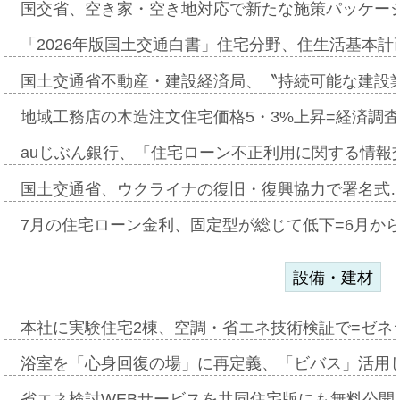
国交省、空き家・空き地対応で新たな施策パッケー
「2026年版国土交通白書」住宅分野、住生活基本計
国土交通省不動産・建設経済局、〝持続可能な建設
地域工務店の木造注文住宅価格5・3%上昇=経済調
auじぶん銀行、「住宅ローン不正利用に関する情報
国土交通省、ウクライナの復旧・復興協力で署名式
7月の住宅ローン金利、固定型が総じて低下=6月か
設備・建材
本社に実験住宅2棟、空調・省エネ技術検証で=ゼネ
浴室を「心身回復の場」に再定義、「ビバス」活用し
省エネ検討WEBサービスを共同住宅版にも無料公開、