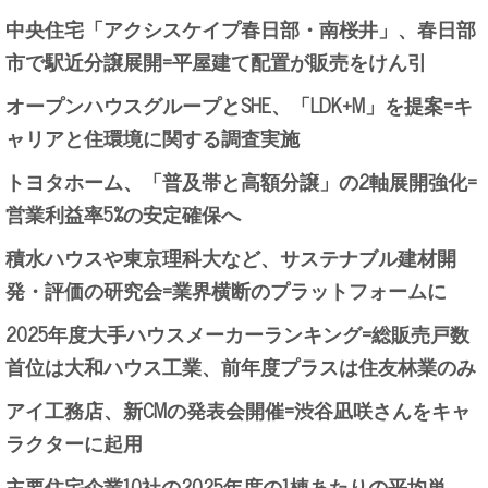
中央住宅「アクシスケイプ春日部・南桜井」、春日部
市で駅近分譲展開=平屋建て配置が販売をけん引
オープンハウスグループとSHE、「LDK+M」を提案=キ
ャリアと住環境に関する調査実施
トヨタホーム、「普及帯と高額分譲」の2軸展開強化=
営業利益率5%の安定確保へ
積水ハウスや東京理科大など、サステナブル建材開
発・評価の研究会=業界横断のプラットフォームに
2025年度大手ハウスメーカーランキング=総販売戸数
首位は大和ハウス工業、前年度プラスは住友林業のみ
アイ工務店、新CMの発表会開催=渋谷凪咲さんをキャ
ラクターに起用
主要住宅企業10社の2025年度の1棟あたりの平均単