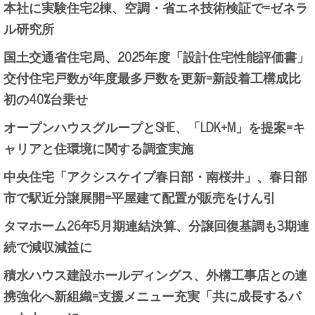
本社に実験住宅2棟、空調・省エネ技術検証で=ゼネラ
ル研究所
国土交通省住宅局、2025年度「設計住宅性能評価書」
交付住宅戸数が年度最多戸数を更新=新設着工構成比
初の40%台乗せ
オープンハウスグループとSHE、「LDK+M」を提案=キ
ャリアと住環境に関する調査実施
中央住宅「アクシスケイプ春日部・南桜井」、春日部
市で駅近分譲展開=平屋建て配置が販売をけん引
タマホーム26年5月期連結決算、分譲回復基調も3期連
続で減収減益に
積水ハウス建設ホールディングス、外構工事店との連
携強化へ新組織=支援メニュー充実「共に成長するパ