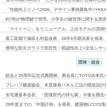
「性能向上リノベ2026」デザイン事例募集中=YKKA
約7割が物理鍵で管理、小学生の鍵管理に関する意識調査
「マイトーン」をリニューアル、上位モデルの清掃
着工延期で減収も利益改善、26年5月期決算を発表
透明な防火ガラスで意匠性・視認性向上=文化シヤ
団体・組合
総会と20周年記念式典開催、新会長にTOTO吉本氏
プレハブ建築協会、木質接着パネル工法の構造設計
全宅連坂本会長、「団塊世代の持ち家」今後を懸念
29年度までの「中期計画」を発表、建築物LCCO2