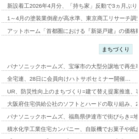
新設着工2026年4月分、「持ち家」反動で3ヵ月ぶ
1～4月の塗装業倒産が高水準、東京商工リサーチ調
アットホーム「首都圏における『新築戸建』の価格
まちづくり
パナソニックホームズ、宝塚市の大型分譲地で再生
全宅連、28日に会員向けハトサポセミナー開催…
UR、防災性向上のまちづくり=建て替え提案推進、
大阪府住宅供給公社のソフトとハードの取り組み、2
パナソニックホームズ、福島県伊達市で街びらき=
積水化学工業住宅カンパニー、自販機でお菓子や紙