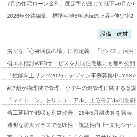
7月の住宅ローン金利、固定型が総じて低下=6月か
2026年分路線価、標準宅地5年連続の上昇=伸び率2・
設備・建材
浴室を「心身回復の場」に再定義、「ビバス」活用し
省エネ検討WEBサービスを共同住宅版にも無料公開、
「性能向上リノベ2026」デザイン事例募集中=YKKA
約7割が物理鍵で管理、小学生の鍵管理に関する意識調査
「マイトーン」をリニューアル、上位モデルの清掃
着工延期で減収も利益改善、26年5月期決算を発表
透明な防火ガラスで意匠性・視認性向上=文化シヤ