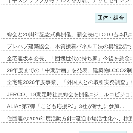
市中スクラップからアルミを分離、アサヒセイレン
団体・組合
総会と20周年記念式典開催、新会長にTOTO吉本氏
プレハブ建築協会、木質接着パネル工法の構造設計
全宅連坂本会長、「団塊世代の持ち家」今後を懸念
29年度までの「中期計画」を発表、建築物LCCO2
全宅連2026年度事業、「外国人との取引実務調査」新
JERCO、18期定時社員総会を開催=ジェルコビジョン
ALIA=第7弾「こども応援PJ」3社が新たに参加…
住団連の2026年度活動方針=流通市場活性化へ、検