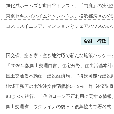
旭化成ホームズと世田谷トラスト、「雨庭」の実証
東京セキスイハイムとベンハウス、横浜都筑区の分
コスモスイニシア、マンションとシェアハウスのい
金融・行政
国交省、空き家・空き地対応で新たな施策パッケー
「2026年版国土交通白書」住宅分野、住生活基本計
国土交通省不動産・建設経済局、〝持続可能な建設
地域工務店の木造注文住宅価格5・3%上昇=経済調
auじぶん銀行、「住宅ローン不正利用に関する情報
国土交通省、ウクライナの復旧・復興協力で署名式