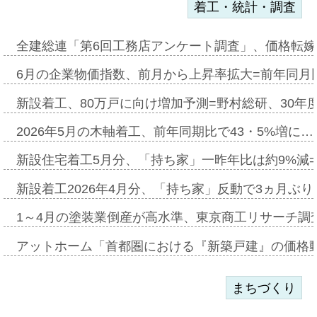
着工・統計・調査
全建総連「第6回工務店アンケート調査」、価格転嫁
6月の企業物価指数、前月から上昇率拡大=前年同月比
新設着工、80万戸に向け増加予測=野村総研、30年
2026年5月の木軸着工、前年同期比で43・5%増に…
新設住宅着工5月分、「持ち家」一昨年比は約9%減=
新設着工2026年4月分、「持ち家」反動で3ヵ月ぶ
1～4月の塗装業倒産が高水準、東京商工リサーチ調
アットホーム「首都圏における『新築戸建』の価格
まちづくり