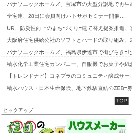
パナソニックホームズ、宝塚市の大型分譲地で再生
全宅連、28日に会員向けハトサポセミナー開催…
UR、防災性向上のまちづくり=建て替え提案推進、
大阪府住宅供給公社のソフトとハードの取り組み、2
パナソニックホームズ、福島県伊達市で街びらき=
積水化学工業住宅カンパニー、自販機でお菓子や紙
【トレンドナビ】コネプラのコミュニティ醸成サー
積水ハウス・日本生命保険、地下鉄駅直結のZEB=赤坂
TOP
ピックアップ