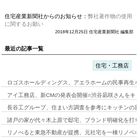
住宅産業新聞社からのお知らせ：
弊社著作物の使用
に関するお願い
2018年12月25日 住宅産業新聞社 編集部
最近の記事一覧
住宅・工務店
ロゴスホールディングス、アエラホームの民事再生
アイ工務店、新CMの発表会開催=渋谷凪咲さんをキ
長谷工グループ、住まい方調査を参考にキッチンの
諸戸の家が代々木上原で邸宅、ブランド明確化を打
リノべると東急不動産が提携、元社宅を一棟リノベ