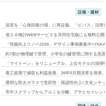
設備・建材
浴室を「心身回復の場」に再定義、「ビバス」活用し
省エネ検討WEBサービスを共同住宅版にも無料公開、
「性能向上リノベ2026」デザイン事例募集中=YKKA
約7割が物理鍵で管理、小学生の鍵管理に関する意識調査
「マイトーン」をリニューアル、上位モデルの清掃
着工延期で減収も利益改善、26年5月期決算を発表
透明な防火ガラスで意匠性・視認性向上=文化シヤ
市中スクラップからアルミを分離、アサヒセイレン