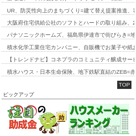
UR、防災性向上のまちづくり=建て替え提案推進、
大阪府住宅供給公社のソフトとハードの取り組み、2
パナソニックホームズ、福島県伊達市で街びらき=
積水化学工業住宅カンパニー、自販機でお菓子や紙
【トレンドナビ】コネプラのコミュニティ醸成サー
積水ハウス・日本生命保険、地下鉄駅直結のZEB=赤坂
TOP
ピックアップ