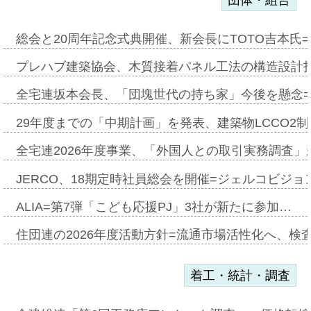
団体・組合
総会と20周年記念式典開催、新会長にTOTO吉本氏
プレハブ建築協会、木質接着パネル工法の構造設計
全宅連坂本会長、「団塊世代の持ち家」今後を懸念
29年度までの「中期計画」を発表、建築物LCCO2
全宅連2026年度事業、「外国人との取引実務調査」新
JERCO、18期定時社員総会を開催=ジェルコビジョン
ALIA=第7弾「こども応援PJ」3社が新たに参加…
住団連の2026年度活動方針=流通市場活性化へ、検
着工・統計・調査