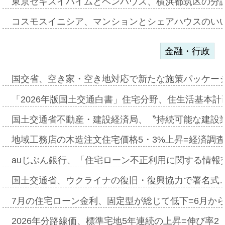
東京セキスイハイムとベンハウス、横浜都筑区の分
コスモスイニシア、マンションとシェアハウスのい
金融・行政
国交省、空き家・空き地対応で新たな施策パッケー
「2026年版国土交通白書」住宅分野、住生活基本計
国土交通省不動産・建設経済局、〝持続可能な建設
地域工務店の木造注文住宅価格5・3%上昇=経済調
auじぶん銀行、「住宅ローン不正利用に関する情報
国土交通省、ウクライナの復旧・復興協力で署名式
7月の住宅ローン金利、固定型が総じて低下=6月か
2026年分路線価、標準宅地5年連続の上昇=伸び率2・