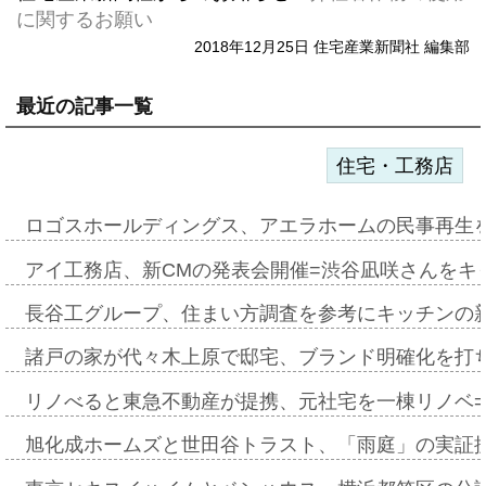
に関するお願い
2018年12月25日 住宅産業新聞社 編集部
最近の記事一覧
住宅・工務店
ロゴスホールディングス、アエラホームの民事再生
アイ工務店、新CMの発表会開催=渋谷凪咲さんをキ
長谷工グループ、住まい方調査を参考にキッチンの
諸戸の家が代々木上原で邸宅、ブランド明確化を打
リノべると東急不動産が提携、元社宅を一棟リノベ
旭化成ホームズと世田谷トラスト、「雨庭」の実証