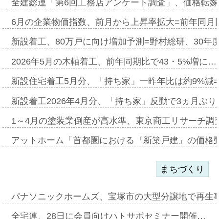
全建総連「第6回工務店アンケート調査」、価格転嫁
6月の企業物価指数、前月から上昇率拡大=前年同月比
新設着工、80万戸に向け増加予測=野村総研、30年
2026年5月の木軸着工、前年同期比で43・5%増に…
新設住宅着工5月分、「持ち家」一昨年比は約9%減=
新設着工2026年4月分、「持ち家」反動で3ヵ月ぶ
1～4月の塗装業倒産が高水準、東京商工リサーチ調
アットホーム「首都圏における『新築戸建』の価格
まちづくり
パナソニックホームズ、宝塚市の大型分譲地で再生
全宅連、28日に会員向けハトサポセミナー開催…