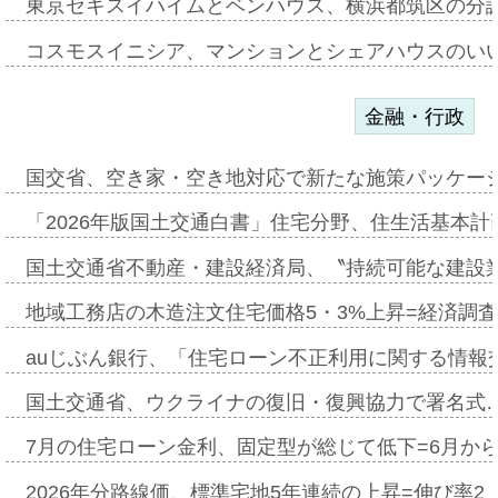
東京セキスイハイムとベンハウス、横浜都筑区の分
コスモスイニシア、マンションとシェアハウスのい
金融・行政
国交省、空き家・空き地対応で新たな施策パッケー
「2026年版国土交通白書」住宅分野、住生活基本計
国土交通省不動産・建設経済局、〝持続可能な建設
地域工務店の木造注文住宅価格5・3%上昇=経済調
auじぶん銀行、「住宅ローン不正利用に関する情報
国土交通省、ウクライナの復旧・復興協力で署名式
7月の住宅ローン金利、固定型が総じて低下=6月か
2026年分路線価、標準宅地5年連続の上昇=伸び率2・