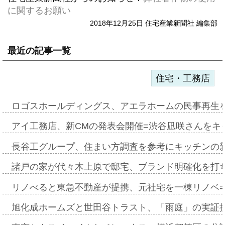
に関するお願い
2018年12月25日 住宅産業新聞社 編集部
最近の記事一覧
住宅・工務店
ロゴスホールディングス、アエラホームの民事再生
アイ工務店、新CMの発表会開催=渋谷凪咲さんをキ
長谷工グループ、住まい方調査を参考にキッチンの
諸戸の家が代々木上原で邸宅、ブランド明確化を打
リノべると東急不動産が提携、元社宅を一棟リノベ
旭化成ホームズと世田谷トラスト、「雨庭」の実証