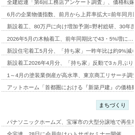
全建総連「第6回工務店アンケート調査」、価格転嫁
6月の企業物価指数、前月から上昇率拡大=前年同月比
新設着工、80万戸に向け増加予測=野村総研、30年
2026年5月の木軸着工、前年同期比で43・5%増に…
新設住宅着工5月分、「持ち家」一昨年比は約9%減=
新設着工2026年4月分、「持ち家」反動で3ヵ月ぶ
1～4月の塗装業倒産が高水準、東京商工リサーチ調
アットホーム「首都圏における『新築戸建』の価格
まちづくり
パナソニックホームズ、宝塚市の大型分譲地で再生
全宅連、28日に会員向けハトサポセミナー開催…