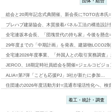
団体・組合
総会と20周年記念式典開催、新会長にTOTO吉本氏
プレハブ建築協会、木質接着パネル工法の構造設計
全宅連坂本会長、「団塊世代の持ち家」今後を懸念
29年度までの「中期計画」を発表、建築物LCCO2
全宅連2026年度事業、「外国人との取引実務調査」新
JERCO、18期定時社員総会を開催=ジェルコビジョン
ALIA=第7弾「こども応援PJ」3社が新たに参加…
住団連の2026年度活動方針=流通市場活性化へ、検
着工・統計・調査