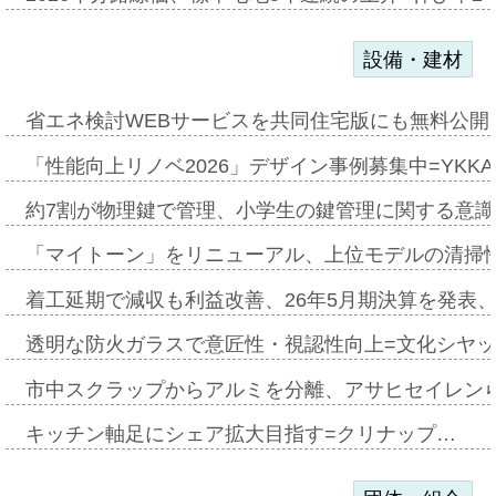
設備・建材
省エネ検討WEBサービスを共同住宅版にも無料公開、
「性能向上リノベ2026」デザイン事例募集中=YKKA
約7割が物理鍵で管理、小学生の鍵管理に関する意識調査
「マイトーン」をリニューアル、上位モデルの清掃
着工延期で減収も利益改善、26年5月期決算を発表
透明な防火ガラスで意匠性・視認性向上=文化シヤ
市中スクラップからアルミを分離、アサヒセイレン
キッチン軸足にシェア拡大目指す=クリナップ…