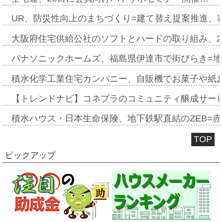
UR、防災性向上のまちづくり=建て替え提案推進、
大阪府住宅供給公社のソフトとハードの取り組み、2
パナソニックホームズ、福島県伊達市で街びらき=
積水化学工業住宅カンパニー、自販機でお菓子や紙
【トレンドナビ】コネプラのコミュニティ醸成サー
積水ハウス・日本生命保険、地下鉄駅直結のZEB=赤坂
TOP
ピックアップ