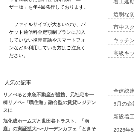
着工延期
ザー版」を年4回発行しております。
透明な
ファイルサイズが大きいので、パ
市中ス
ケット通信料金定額制プランに加入
していない携帯電話やスマートフォ
キッチ
ンなどを利用している方はご注意く
高級キ
ださい。
人気の記事
全建総
リノべると東急不動産が提携、元社宅を一
棟リノベ=「職住遊」融合型の賃貸レジデン
6月の企
スに
新設着工
旭化成ホームズと世田谷トラスト、「雨
庭」の実証拡大へ=ガーデンカフェ「ときそ
2026