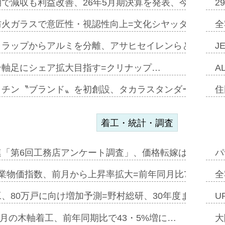
で減収も利益改善、26年5月期決算を発表、今期は増収
2
防火ガラスで意匠性・視認性向上=文化シヤッター…
全
クラップからアルミを分離、アサヒセイレンらと協働開発
J
ン軸足にシェア拡大目指す=クリナップ…
A
ッチン〝ブランド〟を初創設、タカラスタンダードが新
住
着工・統計・調査
連「第6回工務店アンケート調査」、価格転嫁は十分に進
パ
業物価指数、前月から上昇率拡大=前年同月比7・1%上
全
、80万戸に向け増加予測=野村総研、30年度まで〝揺
U
年5月の木軸着工、前年同期比で43・5%増に…
大