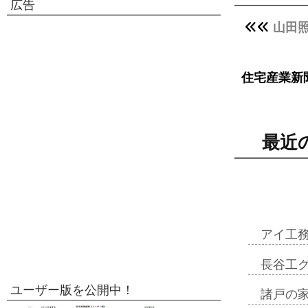
広告
山田
住宅産業新
最近
アイ工
長谷工
ユーザー版を公開中！
諸戸の