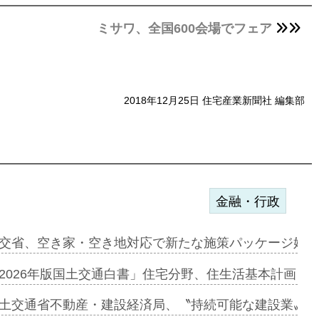
ミサワ、全国600会場でフェア
2018年12月25日 住宅産業新聞社 編集部
金融・行政
に起用…
交省、空き家・空き地対応で新たな施策パッケージ始動
ァミーレキ…
2026年版国土交通白書」住宅分野、住生活基本計画を
にも城南エ…
土交通省不動産・建設経済局、〝持続可能な建設業〟の