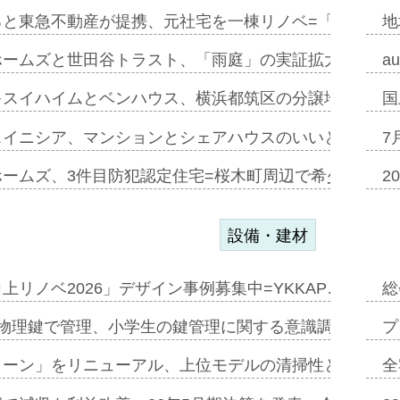
ると東急不動産が提携、元社宅を一棟リノベ=「職住遊」
地
ホームズと世田谷トラスト、「雨庭」の実証拡大へ=ガー
a
キスイハイムとベンハウス、横浜都筑区の分譲地開発で初
国
スイニシア、マンションとシェアハウスのいいとこどり
7
ホームズ、3件目防犯認定住宅=桜木町周辺で希少価値の
2
設備・建材
上リノベ2026」デザイン事例募集中=YKKAP…
総
物理鍵で管理、小学生の鍵管理に関する意識調査=Natur
プ
トーン」をリニューアル、上位モデルの清掃性と安全性追
全