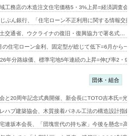
融合型の賃…
域工務店の木造注文住宅価格5・3%上昇=経済調査会「
デンカフェ…
uじぶん銀行、「住宅ローン不正利用に関する情報交換協
協業=お互…
土交通省、ウクライナの復旧・復興協力で署名式…
のコリビング…
月の住宅ローン金利、固定型が総じて低下=6月から一転
ある2階建…
026年分路線価、標準宅地5年連続の上昇=伸び率2・9%
団体・組合
会と20周年記念式典開催、新会長にTOTO吉本氏=光触
e…
レハブ建築協会、木質接着パネル工法の構造設計指針を
加=リンナ…
宅連坂本会長、「団塊世代の持ち家」今後を懸念=高齢