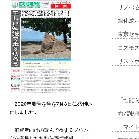
リノべ
旭化成
東京セ
コスモ
リスト
「性能向
2026年夏号を号を7月8日に発刊い
たしました。
約7割が
「マイ
消費者向けの読んで得するノウハ
ウを満載した無料住宅情報紙「ユー