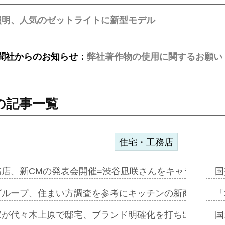
照明、人気のゼットライトに新型モデル
聞社からのお知らせ：
弊社著作物の使用に関するお願い
の記事一覧
住宅・工務店
務店、新CMの発表会開催=渋谷凪咲さんをキャラクター
国
グループ、住まい方調査を参考にキッチンの新商品=「フ
「
家が代々木上原で邸宅、ブランド明確化を打ち出す=年内
国