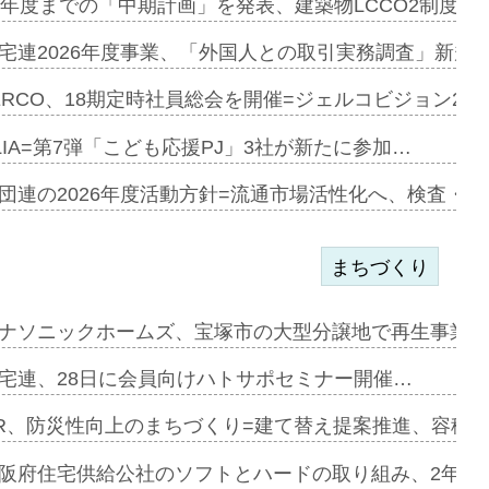
見込む=…
9年度までの「中期計画」を発表、建築物LCCO2制度へ
宅連2026年度事業、「外国人との取引実務調査」新規に
開始=三協…
ERCO、18期定時社員総会を開催=ジェルコビジョン203
LIA=第7弾「こども応援PJ」3社が新たに参加…
築分譲M専用…
団連の2026年度活動方針=流通市場活性化へ、検査・
まちづくり
まず=「物…
ナソニックホームズ、宝塚市の大型分譲地で再生事業を
昇…
宅連、28日に会員向けハトサポセミナー開催…
り戻し〟…
R、防災性向上のまちづくり=建て替え提案推進、容積
阪府住宅供給公社のソフトとハードの取り組み、2年連続