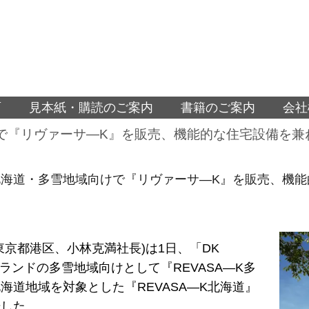
面
見本紙・購読のご案内
書籍のご案内
会社
で『リヴァーサ―K』を販売、機能的な住宅設備を兼
北海道・多雪地域向けで『リヴァーサ―K』を販売、機能
東京都港区、小林克満社長)は1日、「DK
」ブランドの多雪地域向けとして『REVASA―K多
海道地域を対象とした『REVASA―K北海道』
始した。