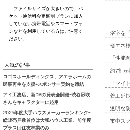
ファイルサイズが大きいので、パ
ケット通信料金定額制プランに加入
していない携帯電話やスマートフォ
ンなどを利用している方はご注意く
浴室を
ださい。
省エネ検
「性能向
人気の記事
約7割が
ロゴスホールディングス、アエラホームの
民事再生を支援=スポンサー契約を締結
「マイ
アイ工務店、新CMの発表会開催=渋谷凪咲
着工延期
さんをキャラクターに起用
透明な
2025年度大手ハウスメーカーランキング=
総販売戸数首位は大和ハウス工業、前年度
市中ス
プラスは住友林業のみ