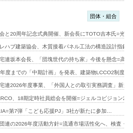
団体・組合
を提案=P…
会と20周年記念式典開催、新会長にTOTO吉本氏=光触
とワンビ…
レハブ建築協会、木質接着パネル工法の構造設計指針を
宅連坂本会長、「団塊世代の持ち家」今後を懸念=高齢
e…
9年度までの「中期計画」を発表、建築物LCCO2制度へ
加=リンナ…
宅連2026年度事業、「外国人との取引実務調査」新規に
見込む=…
ERCO、18期定時社員総会を開催=ジェルコビジョン203
LIA=第7弾「こども応援PJ」3社が新たに参加…
開始=三協…
団連の2026年度活動方針=流通市場活性化へ、検査・