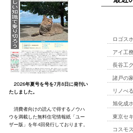
ロゴス
アイ工
長谷工
諸戸の
2026年夏号を号を7月8日に発刊い
たしました。
リノべ
旭化成
消費者向けの読んで得するノウハ
ウを満載した無料住宅情報紙「ユー
東京セ
ザー版」を年4回発行しております。
コスモ