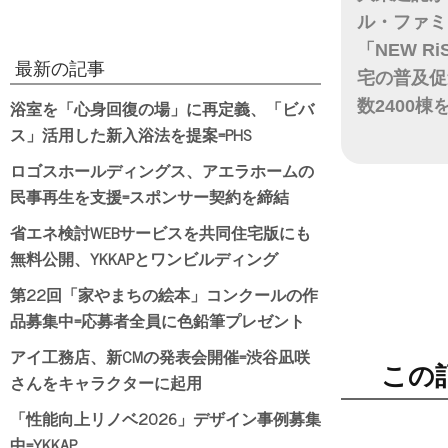
ル・ファミ
「NEW R
最新の記事
宅の普及促
浴室を「心身回復の場」に再定義、「ビバ
数2400棟
ス」活用した新入浴法を提案=PHS
日付
ロゴスホールディングス、アエラホームの
民事再生を支援=スポンサー契約を締結
省エネ検討WEBサービスを共同住宅版にも
無料公開、YKKAPとワンビルディング
第22回「家やまちの絵本」コンクールの作
品募集中=応募者全員に色鉛筆プレゼント
アイ工務店、新CMの発表会開催=渋谷凪咲
この
さんをキャラクターに起用
「性能向上リノベ2026」デザイン事例募集
中=YKKAP