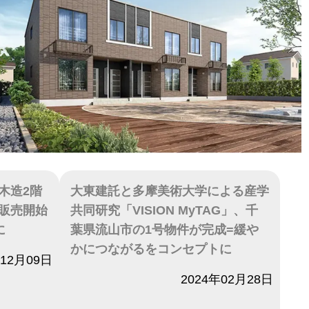
木造2階
大東建託と多摩美術大学による産学
販売開始
共同研究「VISION MyTAG」、千
に
葉県流山市の1号物件が完成=緩や
かにつながるをコンセプトに
年12月09日
日付
2024年02月28日