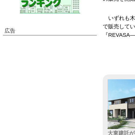
いずれも木
で販売して
広告
『REVAS
大東建託が