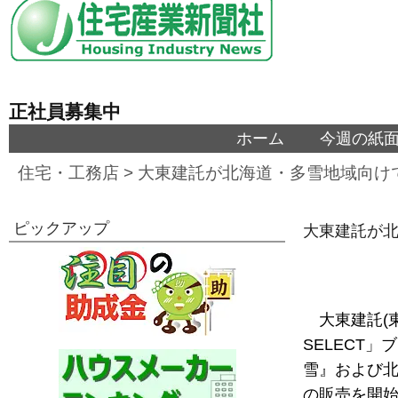
正社員募集中
ホーム
今週の紙
住宅・工務店
>
大東建託が北海道・多雪地域向け
ピックアップ
大東建託が
大東建託(
SELECT
雪』および北
の販売を開