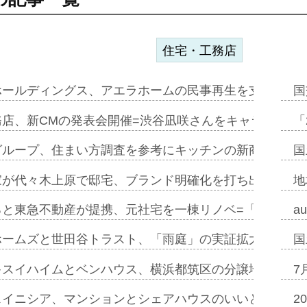
住宅・工務店
ホールディングス、アエラホームの民事再生を支援=スポ
国
務店、新CMの発表会開催=渋谷凪咲さんをキャラクター
「
グループ、住まい方調査を参考にキッチンの新商品=「フ
国
家が代々木上原で邸宅、ブランド明確化を打ち出す=年内
地
ると東急不動産が提携、元社宅を一棟リノベ=「職住遊」
a
ホームズと世田谷トラスト、「雨庭」の実証拡大へ=ガー
国
キスイハイムとベンハウス、横浜都筑区の分譲地開発で初
7
スイニシア、マンションとシェアハウスのいいとこどり
2