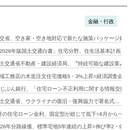
金融・行政
ンサー契約…
交省、空き家・空き地対応で新たな施策パッケージ始動
に起用…
2026年版国土交通白書」住宅分野、住生活基本計画を
ァミーレキ…
土交通省不動産・建設経済局、〝持続可能な建設業〟の
にも城南エ…
域工務店の木造注文住宅価格5・3%上昇=経済調査会「
融合型の賃…
uじぶん銀行、「住宅ローン不正利用に関する情報交換協
デンカフェ…
土交通省、ウクライナの復旧・復興協力で署名式…
協業=お互…
月の住宅ローン金利、固定型が総じて低下=6月から一転
のコリビング…
026年分路線価、標準宅地5年連続の上昇=伸び率2・9%