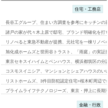
住宅・工務店
長谷工グループ、住まい方調査を参考にキッチンの
諸戸の家が代々木上原で邸宅、ブランド明確化を打
リノべると東急不動産が提携、元社宅を一棟リノベ
旭化成ホームズと世田谷トラスト、「雨庭」の実証
東京セキスイハイムとベンハウス、横浜都筑区の分
コスモスイニシア、マンションとシェアハウスのい
リストホームズ、3件目防犯認定住宅=桜木町周辺で
プライムライフテクノロジーズ、東京・押上に長期
金融・行政