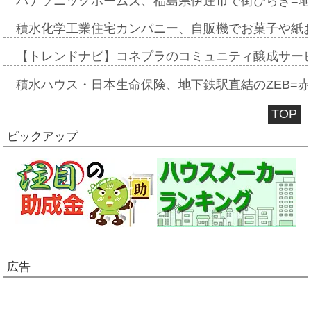
パナソニックホームズ、福島県伊達市で街びらき=
積水化学工業住宅カンパニー、自販機でお菓子や紙
【トレンドナビ】コネプラのコミュニティ醸成サー
積水ハウス・日本生命保険、地下鉄駅直結のZEB=赤坂
TOP
ピックアップ
広告