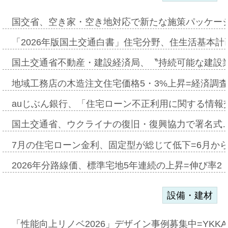
国交省、空き家・空き地対応で新たな施策パッケー
「2026年版国土交通白書」住宅分野、住生活基本計
国土交通省不動産・建設経済局、〝持続可能な建設
地域工務店の木造注文住宅価格5・3%上昇=経済調
auじぶん銀行、「住宅ローン不正利用に関する情報
国土交通省、ウクライナの復旧・復興協力で署名式
7月の住宅ローン金利、固定型が総じて低下=6月か
2026年分路線価、標準宅地5年連続の上昇=伸び率2・
設備・建材
「性能向上リノベ2026」デザイン事例募集中=YKKA