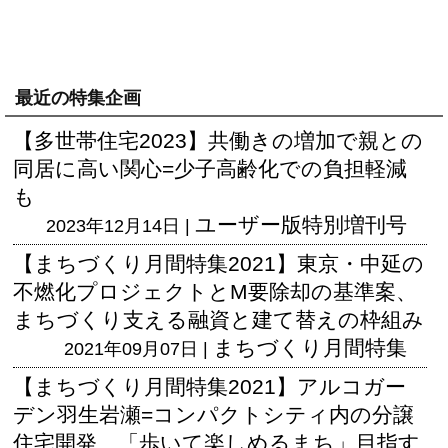
最近の特集企画
【多世帯住宅2023】共働きの増加で親との
同居に高い関心=少子高齢化での負担軽減
も
ユーザー版
特別増刊号
2023年12月14日 |
【まちづくり月間特集2021】東京・中延の
不燃化プロジェクトとM要除却の基準案、
まちづくり支える融資と建て替えの枠組み
まちづくり月間特集
2021年09月07日 |
【まちづくり月間特集2021】アルコガー
デン羽生岩瀬=コンパクトシティ内の分譲
住宅開発、「歩いて楽しめるまち」目指す