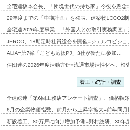
全宅連坂本会長、「団塊世代の持ち家」今後を懸念
29年度までの「中期計画」を発表、建築物LCCO2
全宅連2026年度事業、「外国人との取引実務調査」新
JERCO、18期定時社員総会を開催=ジェルコビジョン
ALIA=第7弾「こども応援PJ」3社が新たに参加…
住団連の2026年度活動方針=流通市場活性化へ、検
着工・統計・調査
全建総連「第6回工務店アンケート調査」、価格転嫁
6月の企業物価指数、前月から上昇率拡大=前年同月比
新設着工、80万戸に向け増加予測=野村総研、30年