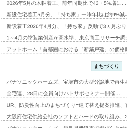
2026年5月の木軸着工、前年同期比で43・5%増に…
新設住宅着工5月分、「持ち家」一昨年比は約9%減=
新設着工2026年4月分、「持ち家」反動で3ヵ月ぶ
1～4月の塗装業倒産が高水準、東京商工リサーチ調
アットホーム「首都圏における『新築戸建』の価格
まちづくり
パナソニックホームズ、宝塚市の大型分譲地で再生
全宅連、28日に会員向けハトサポセミナー開催…
UR、防災性向上のまちづくり=建て替え提案推進、
大阪府住宅供給公社のソフトとハードの取り組み、2