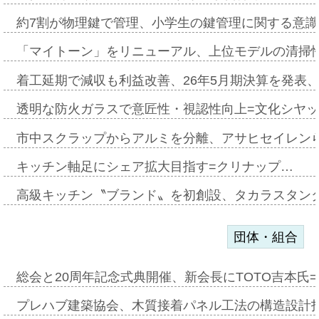
約7割が物理鍵で管理、小学生の鍵管理に関する意識調査
「マイトーン」をリニューアル、上位モデルの清掃
着工延期で減収も利益改善、26年5月期決算を発表
透明な防火ガラスで意匠性・視認性向上=文化シヤ
市中スクラップからアルミを分離、アサヒセイレン
キッチン軸足にシェア拡大目指す=クリナップ…
高級キッチン〝ブランド〟を初創設、タカラスタン
団体・組合
総会と20周年記念式典開催、新会長にTOTO吉本氏
プレハブ建築協会、木質接着パネル工法の構造設計