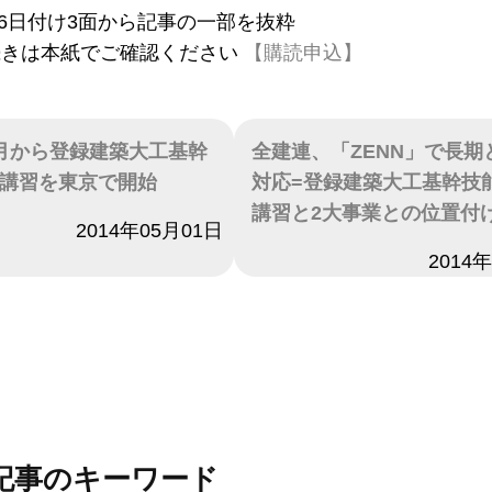
2月6日付け3面から記事の一部を抜粋
続きは本紙でご確認ください
【購読申込】
月から登録建築大工基幹
全建連、「ZENN」で長期
講習を東京で開始
対応=登録建築大工基幹技
講習と2大事業との位置付
2014年05月01日
日付
2014
記事のキーワード