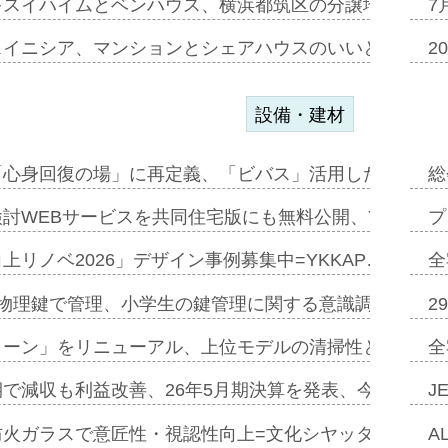
キスイハイムとベンハウス、横浜都筑区の分譲地開発で初
7
スイニシア、マンションとシェアハウスのいいとこどり
2
設備・建材
「心身回復の場」に再定義、「ビバス」活用した新入浴法
総
討WEBサービスを共同住宅版にも無料公開、YKKAP
プ
上リノベ2026」デザイン事例募集中=YKKAP…
全
物理鍵で管理、小学生の鍵管理に関する意識調査=Natur
2
トーン」をリニューアル、上位モデルの清掃性と安全性追
全
で減収も利益改善、26年5月期決算を発表、今期は増収
J
防火ガラスで意匠性・視認性向上=文化シヤッター…
A