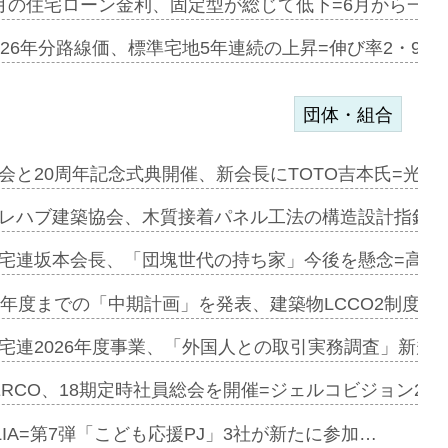
協業=お互…
月の住宅ローン金利、固定型が総じて低下=6月から一転
のコリビング…
026年分路線価、標準宅地5年連続の上昇=伸び率2・9%
団体・組合
を提案=P…
会と20周年記念式典開催、新会長にTOTO吉本氏=光触
とワンビ…
レハブ建築協会、木質接着パネル工法の構造設計指針を
宅連坂本会長、「団塊世代の持ち家」今後を懸念=高齢
e…
9年度までの「中期計画」を発表、建築物LCCO2制度へ
加=リンナ…
宅連2026年度事業、「外国人との取引実務調査」新規に
見込む=…
ERCO、18期定時社員総会を開催=ジェルコビジョン203
LIA=第7弾「こども応援PJ」3社が新たに参加…