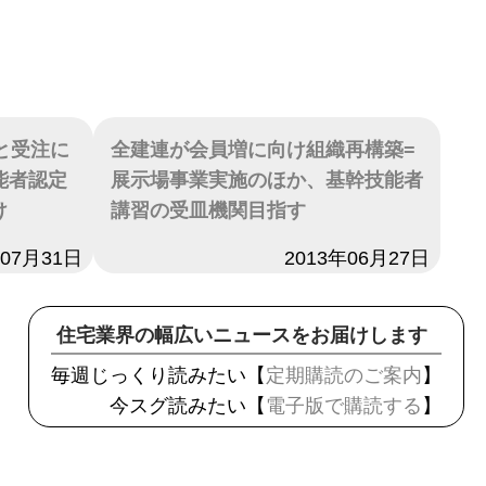
と受注に
全建連が会員増に向け組織再構築=
能者認定
展示場事業実施のほか、基幹技能者
け
講習の受皿機関目指す
年07月31日
日付
2013年06月27日
住宅業界の幅広いニュースをお届けします
毎週じっくり読みたい【
定期購読のご案内
】
今スグ読みたい【
電子版で購読する
】