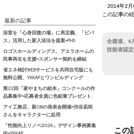
2014年
この記事の
最新の記事
浴室を「心身回復の場」に再定義、「ビバ
ス」活用した新入浴法を提案=PHS
全建連、6
技能者認定
ロゴスホールディングス、アエラホームの
民事再生を支援=スポンサー契約を締結
日付
省エネ検討WEBサービスを共同住宅版にも
無料公開、YKKAPとワンビルディング
第22回「家やまちの絵本」コンクールの作
品募集中=応募者全員に色鉛筆プレゼント
アイ工務店、新CMの発表会開催=渋谷凪咲
さんをキャラクターに起用
「性能向上リノベ2026」デザイン事例募集
この
中=YKKAP