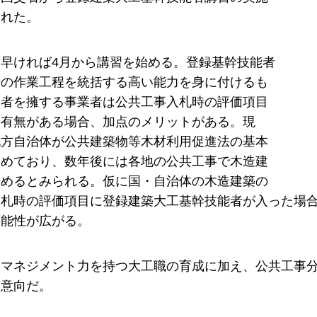
された。
早ければ4月から講習を始める。登録基幹技能者
場の作業工程を統括する高い能力を身に付けるも
格者を擁する事業者は公共工事入札時の評価項目
の有無がある場合、加点のメリットがある。現
地方自治体が公共建築物等木材利用促進法の基本
進めており、数年後には各地の公共工事で木造建
始めるとみられる。仮に国・自治体の木造建築の
札時の評価項目に登録建築大工基幹技能者が入った場合
可能性が広がる。
はマネジメント力を持つ大工職の育成に加え、公共工事
い意向だ。