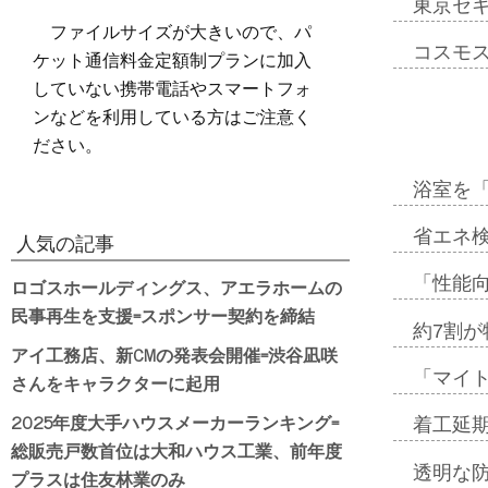
東京セ
ファイルサイズが大きいので、パ
コスモ
ケット通信料金定額制プランに加入
していない携帯電話やスマートフォ
ンなどを利用している方はご注意く
ださい。
浴室を
省エネ検
人気の記事
ロゴスホールディングス、アエラホームの
「性能向
民事再生を支援=スポンサー契約を締結
約7割が
アイ工務店、新CMの発表会開催=渋谷凪咲
「マイ
さんをキャラクターに起用
2025年度大手ハウスメーカーランキング=
着工延期
総販売戸数首位は大和ハウス工業、前年度
透明な
プラスは住友林業のみ