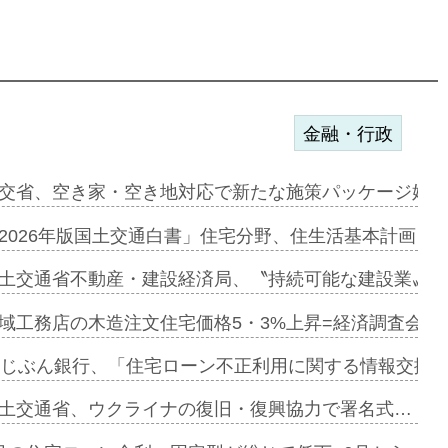
金融・行政
ンサー契約…
交省、空き家・空き地対応で新たな施策パッケージ始動
に起用…
2026年版国土交通白書」住宅分野、住生活基本計画を
ァミーレキ…
土交通省不動産・建設経済局、〝持続可能な建設業〟の
にも城南エ…
域工務店の木造注文住宅価格5・3%上昇=経済調査会「
融合型の賃…
uじぶん銀行、「住宅ローン不正利用に関する情報交換協
デンカフェ…
土交通省、ウクライナの復旧・復興協力で署名式…