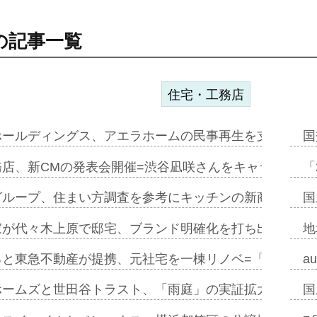
の記事一覧
住宅・工務店
ホールディングス、アエラホームの民事再生を支援=スポ
国
務店、新CMの発表会開催=渋谷凪咲さんをキャラクター
「
グループ、住まい方調査を参考にキッチンの新商品=「フ
国
家が代々木上原で邸宅、ブランド明確化を打ち出す=年内
地
ると東急不動産が提携、元社宅を一棟リノベ=「職住遊」
a
ホームズと世田谷トラスト、「雨庭」の実証拡大へ=ガー
国