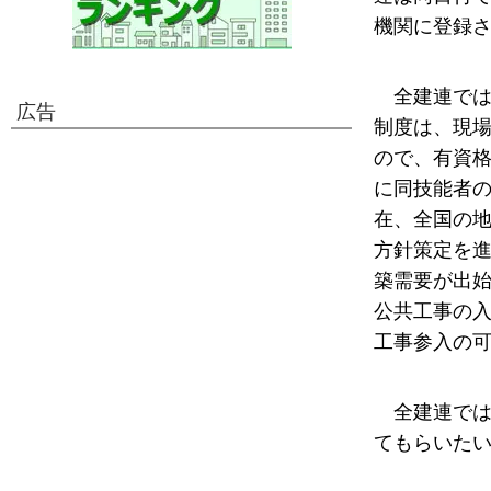
機関に登録
全建連では
広告
制度は、現
ので、有資
に同技能者
在、全国の
方針策定を
築需要が出
公共工事の入
工事参入の
全建連で
てもらいた