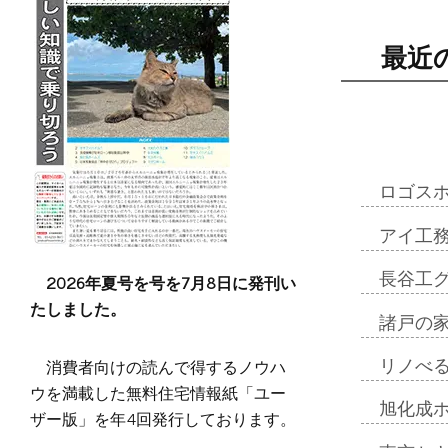
最近
ロゴス
アイ工
2026年夏号を号を7月8日に発刊い
長谷工
たしました。
諸戸の
消費者向けの読んで得するノウハ
リノべ
ウを満載した無料住宅情報紙「ユー
旭化成
ザー版」を年4回発行しております。