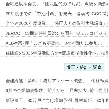
全宅連坂本会長、「団塊世代の持ち家」今後を懸念
29年度までの「中期計画」を発表、建築物LCCO2
全宅連2026年度事業、「外国人との取引実務調査」新
JERCO、18期定時社員総会を開催=ジェルコビジョン
ALIA=第7弾「こども応援PJ」3社が新たに参加…
住団連の2026年度活動方針=流通市場活性化へ、検
着工・統計・調査
全建総連「第6回工務店アンケート調査」、価格転嫁
6月の企業物価指数、前月から上昇率拡大=前年同月比
新設着工、80万戸に向け増加予測=野村総研、30年