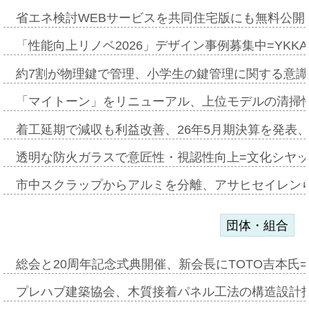
省エネ検討WEBサービスを共同住宅版にも無料公開、
「性能向上リノベ2026」デザイン事例募集中=YKKA
約7割が物理鍵で管理、小学生の鍵管理に関する意識調査
「マイトーン」をリニューアル、上位モデルの清掃
着工延期で減収も利益改善、26年5月期決算を発表
透明な防火ガラスで意匠性・視認性向上=文化シヤ
市中スクラップからアルミを分離、アサヒセイレン
団体・組合
総会と20周年記念式典開催、新会長にTOTO吉本氏
プレハブ建築協会、木質接着パネル工法の構造設計