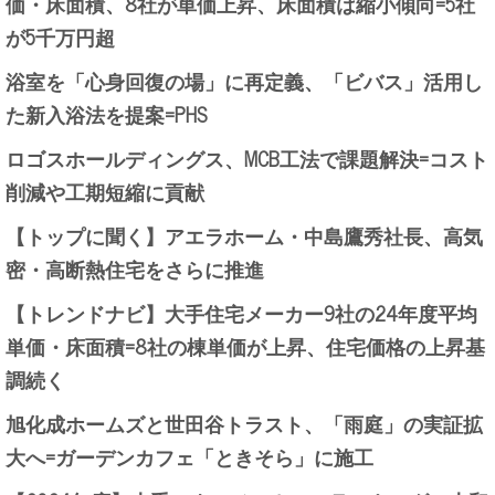
価・床面積、8社が単価上昇、床面積は縮小傾向=5社
が5千万円超
浴室を「心身回復の場」に再定義、「ビバス」活用し
た新入浴法を提案=PHS
ロゴスホールディングス、MCB工法で課題解決=コスト
削減や工期短縮に貢献
【トップに聞く】アエラホーム・中島鷹秀社長、高気
密・高断熱住宅をさらに推進
【トレンドナビ】大手住宅メーカー9社の24年度平均
単価・床面積=8社の棟単価が上昇、住宅価格の上昇基
調続く
旭化成ホームズと世田谷トラスト、「雨庭」の実証拡
大へ=ガーデンカフェ「ときそら」に施工