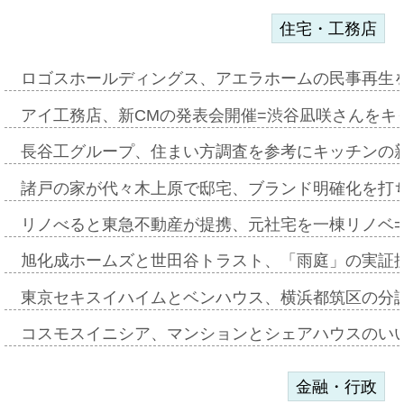
住宅・工務店
ロゴスホールディングス、アエラホームの民事再生
アイ工務店、新CMの発表会開催=渋谷凪咲さんをキ
長谷工グループ、住まい方調査を参考にキッチンの
諸戸の家が代々木上原で邸宅、ブランド明確化を打
リノべると東急不動産が提携、元社宅を一棟リノベ
旭化成ホームズと世田谷トラスト、「雨庭」の実証
東京セキスイハイムとベンハウス、横浜都筑区の分
コスモスイニシア、マンションとシェアハウスのい
金融・行政