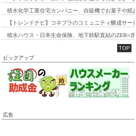
積水化学工業住宅カンパニー、自販機でお菓子や紙
【トレンドナビ】コネプラのコミュニティ醸成サー
積水ハウス・日本生命保険、地下鉄駅直結のZEB=赤坂
TOP
ピックアップ
広告