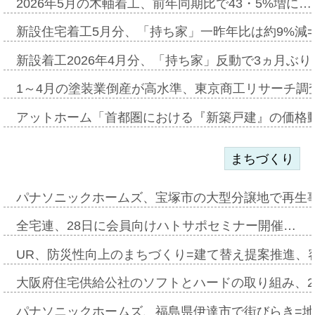
2026年5月の木軸着工、前年同期比で43・5%増に…
新設住宅着工5月分、「持ち家」一昨年比は約9%減=
新設着工2026年4月分、「持ち家」反動で3ヵ月ぶ
1～4月の塗装業倒産が高水準、東京商工リサーチ調
アットホーム「首都圏における『新築戸建』の価格
まちづくり
パナソニックホームズ、宝塚市の大型分譲地で再生
全宅連、28日に会員向けハトサポセミナー開催…
UR、防災性向上のまちづくり=建て替え提案推進、
大阪府住宅供給公社のソフトとハードの取り組み、2
パナソニックホームズ、福島県伊達市で街びらき=