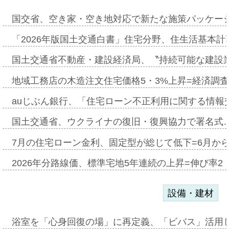
国交省、空き家・空き地対応で新たな施策パッケー
「2026年版国土交通白書」住宅分野、住生活基本計
国土交通省不動産・建設経済局、〝持続可能な建設
地域工務店の木造注文住宅価格5・3%上昇=経済調
auじぶん銀行、「住宅ローン不正利用に関する情報
国土交通省、ウクライナの復旧・復興協力で署名式
7月の住宅ローン金利、固定型が総じて低下=6月か
2026年分路線価、標準宅地5年連続の上昇=伸び率2・
設備・建材
浴室を「心身回復の場」に再定義、「ビバス」活用し