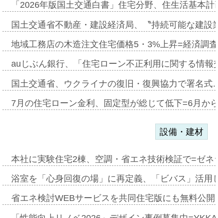
「2026年版国土交通白書」住宅分野、住生活基本計
国土交通省不動産・建設経済局、〝持続可能な建設
地域工務店の木造注文住宅価格5・3%上昇=経済調
auじぶん銀行、「住宅ローン不正利用に関する情報
国土交通省、ウクライナの復旧・復興協力で署名式
7月の住宅ローン金利、固定型が総じて低下=6月か
設備・建材
本社に実験住宅2棟、空調・省エネ技術検証で=ゼネ
浴室を「心身回復の場」に再定義、「ビバス」活用し
省エネ検討WEBサービスを共同住宅版にも無料公開、
「性能向上リノベ2026」デザイン事例募集中=YKKA