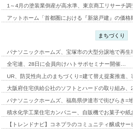
1～4月の塗装業倒産が高水準、東京商工リサーチ調
アットホーム「首都圏における『新築戸建』の価格
まちづくり
パナソニックホームズ、宝塚市の大型分譲地で再生
全宅連、28日に会員向けハトサポセミナー開催…
UR、防災性向上のまちづくり=建て替え提案推進、
大阪府住宅供給公社のソフトとハードの取り組み、2
パナソニックホームズ、福島県伊達市で街びらき=
積水化学工業住宅カンパニー、自販機でお菓子や紙
【トレンドナビ】コネプラのコミュニティ醸成サー