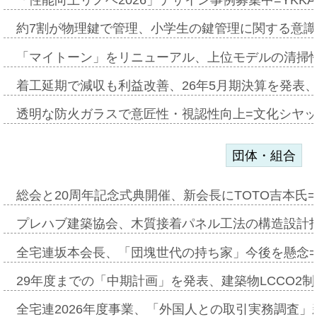
約7割が物理鍵で管理、小学生の鍵管理に関する意識調査
「マイトーン」をリニューアル、上位モデルの清掃
着工延期で減収も利益改善、26年5月期決算を発表
透明な防火ガラスで意匠性・視認性向上=文化シヤ
団体・組合
総会と20周年記念式典開催、新会長にTOTO吉本氏
プレハブ建築協会、木質接着パネル工法の構造設計
全宅連坂本会長、「団塊世代の持ち家」今後を懸念
29年度までの「中期計画」を発表、建築物LCCO2
全宅連2026年度事業、「外国人との取引実務調査」新