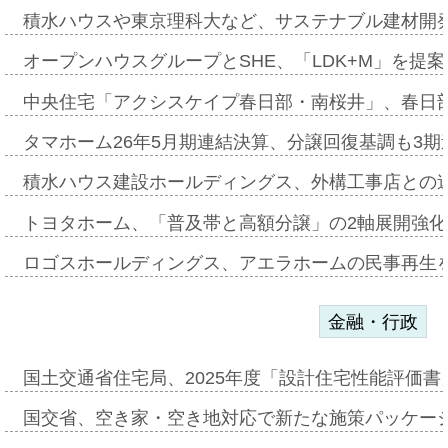
積水ハウスや東京理科大など、サステナブル建材開
オープンハウスグループとSHE、「LDK+M」を提
中央住宅「アクシスケイプ春日部・南桜井」、春日
タマホーム26年5月期連結決算、分譲回復基調も3
積水ハウス建設ホールディングス、外構工事店との
トヨタホーム、「普及帯と高額分譲」の2軸展開強化
ロゴスホールディングス、アエラホームの民事再生
金融・行政
国土交通省住宅局、2025年度「設計住宅性能評価
国交省、空き家・空き地対応で新たな施策パッケー