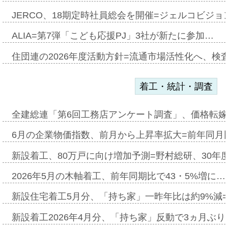
JERCO、18期定時社員総会を開催=ジェルコビジョン
ALIA=第7弾「こども応援PJ」3社が新たに参加…
住団連の2026年度活動方針=流通市場活性化へ、検
着工・統計・調査
全建総連「第6回工務店アンケート調査」、価格転嫁
6月の企業物価指数、前月から上昇率拡大=前年同月比
新設着工、80万戸に向け増加予測=野村総研、30年
2026年5月の木軸着工、前年同期比で43・5%増に…
新設住宅着工5月分、「持ち家」一昨年比は約9%減=
新設着工2026年4月分、「持ち家」反動で3ヵ月ぶ