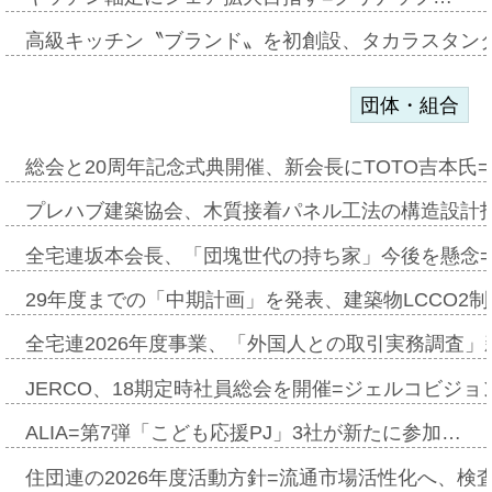
高級キッチン〝ブランド〟を初創設、タカラスタン
団体・組合
総会と20周年記念式典開催、新会長にTOTO吉本氏
プレハブ建築協会、木質接着パネル工法の構造設計
全宅連坂本会長、「団塊世代の持ち家」今後を懸念
29年度までの「中期計画」を発表、建築物LCCO2
全宅連2026年度事業、「外国人との取引実務調査」新
JERCO、18期定時社員総会を開催=ジェルコビジョン
ALIA=第7弾「こども応援PJ」3社が新たに参加…
住団連の2026年度活動方針=流通市場活性化へ、検