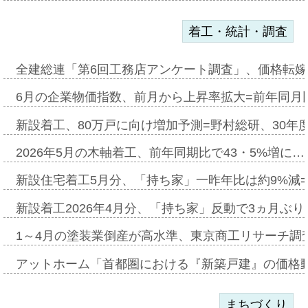
着工・統計・調査
全建総連「第6回工務店アンケート調査」、価格転嫁
6月の企業物価指数、前月から上昇率拡大=前年同月比
新設着工、80万戸に向け増加予測=野村総研、30年
2026年5月の木軸着工、前年同期比で43・5%増に…
新設住宅着工5月分、「持ち家」一昨年比は約9%減=
新設着工2026年4月分、「持ち家」反動で3ヵ月ぶ
1～4月の塗装業倒産が高水準、東京商工リサーチ調
アットホーム「首都圏における『新築戸建』の価格
まちづくり