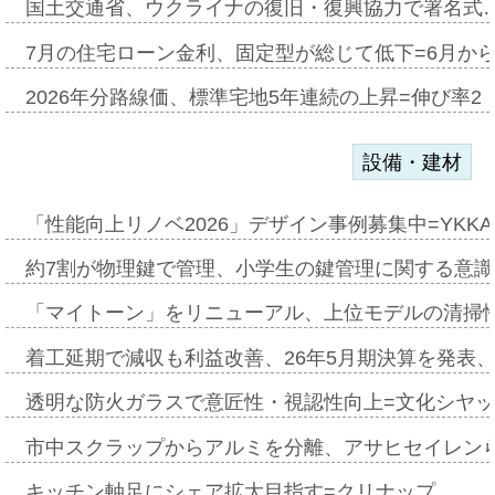
国土交通省、ウクライナの復旧・復興協力で署名式
7月の住宅ローン金利、固定型が総じて低下=6月か
2026年分路線価、標準宅地5年連続の上昇=伸び率2・
設備・建材
「性能向上リノベ2026」デザイン事例募集中=YKKA
約7割が物理鍵で管理、小学生の鍵管理に関する意識調査
「マイトーン」をリニューアル、上位モデルの清掃
着工延期で減収も利益改善、26年5月期決算を発表
透明な防火ガラスで意匠性・視認性向上=文化シヤ
市中スクラップからアルミを分離、アサヒセイレン
キッチン軸足にシェア拡大目指す=クリナップ…