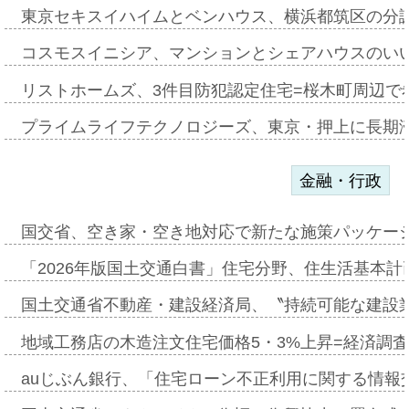
東京セキスイハイムとベンハウス、横浜都筑区の分
コスモスイニシア、マンションとシェアハウスのい
リストホームズ、3件目防犯認定住宅=桜木町周辺で
プライムライフテクノロジーズ、東京・押上に長期
金融・行政
国交省、空き家・空き地対応で新たな施策パッケー
「2026年版国土交通白書」住宅分野、住生活基本計
国土交通省不動産・建設経済局、〝持続可能な建設
地域工務店の木造注文住宅価格5・3%上昇=経済調
auじぶん銀行、「住宅ローン不正利用に関する情報