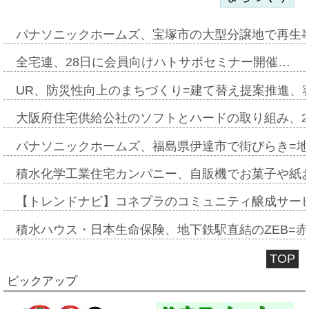
パナソニックホームズ、宝塚市の大型分譲地で再生
全宅連、28日に会員向けハトサポセミナー開催…
UR、防災性向上のまちづくり=建て替え提案推進、
大阪府住宅供給公社のソフトとハードの取り組み、2
パナソニックホームズ、福島県伊達市で街びらき=
積水化学工業住宅カンパニー、自販機でお菓子や紙
【トレンドナビ】コネプラのコミュニティ醸成サー
積水ハウス・日本生命保険、地下鉄駅直結のZEB=赤坂
TOP
ピックアップ