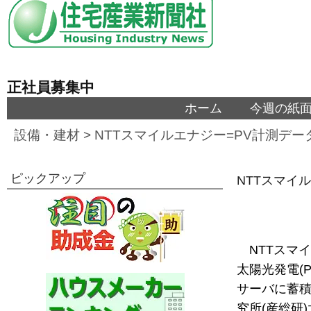
正社員募集中
ホーム
今週の紙
設備・建材
>
NTTスマイルエナジー=PV計測デ
ピックアップ
NTTスマイ
NTTスマ
太陽光発電(
サーバに蓄
究所(産総研