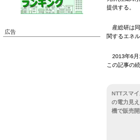
提供する。
産総研は同
広告
関するエネ
2013年
この記事の
NTTスマ
の電力見え
機で販売開
日付