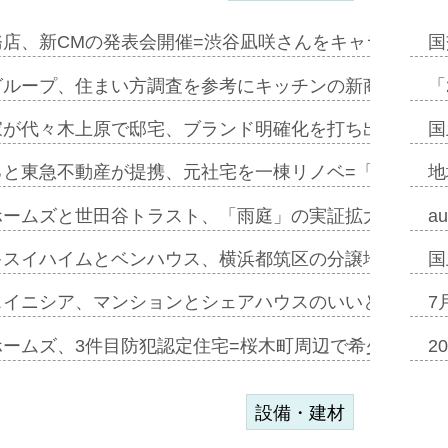
務店、新CMの発表会開催=渋谷凪咲さんをキャラクター
国
グループ、住まい方調査を参考にキッチンの新商品=「フ
「
家が代々木上原で邸宅、ブランド明確化を打ち出す=年内
国
ると東急不動産が提携、元社宅を一棟リノベ=「職住遊」
地
ホームズと世田谷トラスト、「雨庭」の実証拡大へ=ガー
a
キスイハイムとベンハウス、横浜都筑区の分譲地開発で初
国
スイニシア、マンションとシェアハウスのいいとこどり
7
ホームズ、3件目防犯認定住宅=桜木町周辺で希少価値の
2
設備・建材