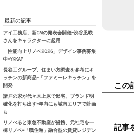
最新の記事
アイ工務店、新CMの発表会開催=渋谷凪咲
さんをキャラクターに起用
「性能向上リノベ2026」デザイン事例募集
中=YKKAP
長谷工グループ、住まい方調査を参考にキ
ッチンの新商品=「ファミーレキッチン」を
この
開発
諸戸の家が代々木上原で邸宅、ブランド明
確化を打ち出す=年内にも城南エリアで計画
も
リノべると東急不動産が提携、元社宅を一
記事
棟リノベ=「職住遊」融合型の賃貸レジデン