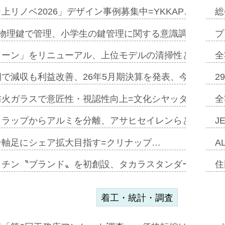
上リノベ2026」デザイン事例募集中=YKKAP…
総
物理鍵で管理、小学生の鍵管理に関する意識調査=Natur
プ
トーン」をリニューアル、上位モデルの清掃性と安全性追
全
で減収も利益改善、26年5月期決算を発表、今期は増収
2
防火ガラスで意匠性・視認性向上=文化シヤッター…
全
クラップからアルミを分離、アサヒセイレンらと協働開発
J
ン軸足にシェア拡大目指す=クリナップ…
A
ッチン〝ブランド〟を初創設、タカラスタンダードが新
住
着工・統計・調査