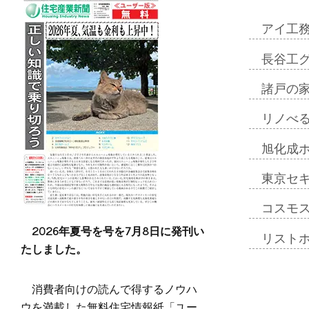
アイ工
長谷工
諸戸の
リノべ
旭化成
東京セ
コスモ
2026年夏号を号を7月8日に発刊い
リスト
たしました。
消費者向けの読んで得するノウハ
ウを満載した無料住宅情報紙「ユー