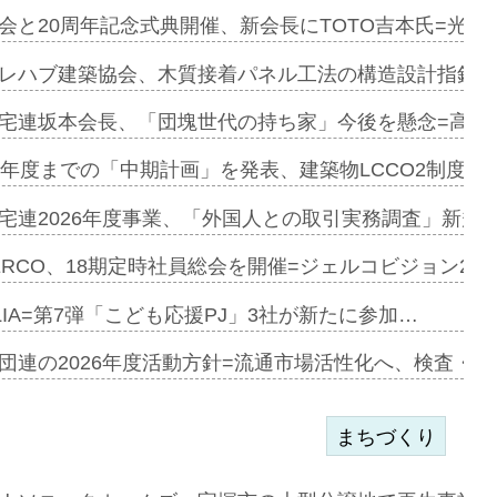
会と20周年記念式典開催、新会長にTOTO吉本氏=光触
e…
レハブ建築協会、木質接着パネル工法の構造設計指針を
加=リンナ…
宅連坂本会長、「団塊世代の持ち家」今後を懸念=高齢
見込む=…
9年度までの「中期計画」を発表、建築物LCCO2制度へ
宅連2026年度事業、「外国人との取引実務調査」新規に
開始=三協…
ERCO、18期定時社員総会を開催=ジェルコビジョン203
LIA=第7弾「こども応援PJ」3社が新たに参加…
築分譲M専用…
団連の2026年度活動方針=流通市場活性化へ、検査・
まちづくり