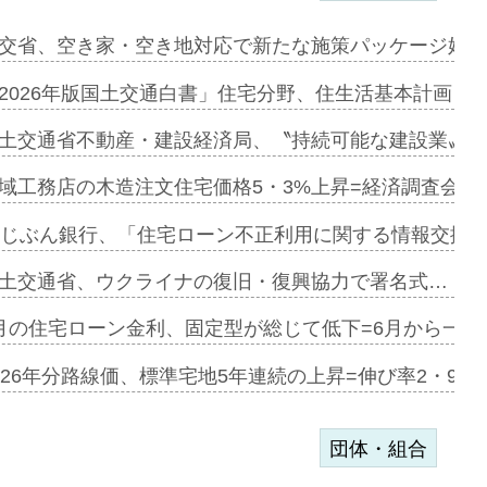
に起用…
交省、空き家・空き地対応で新たな施策パッケージ始動
ァミーレキ…
2026年版国土交通白書」住宅分野、住生活基本計画を
にも城南エ…
土交通省不動産・建設経済局、〝持続可能な建設業〟の
融合型の賃…
域工務店の木造注文住宅価格5・3%上昇=経済調査会「
デンカフェ…
uじぶん銀行、「住宅ローン不正利用に関する情報交換協
協業=お互…
土交通省、ウクライナの復旧・復興協力で署名式…
のコリビング…
月の住宅ローン金利、固定型が総じて低下=6月から一転
ある2階建…
026年分路線価、標準宅地5年連続の上昇=伸び率2・9%
団体・組合