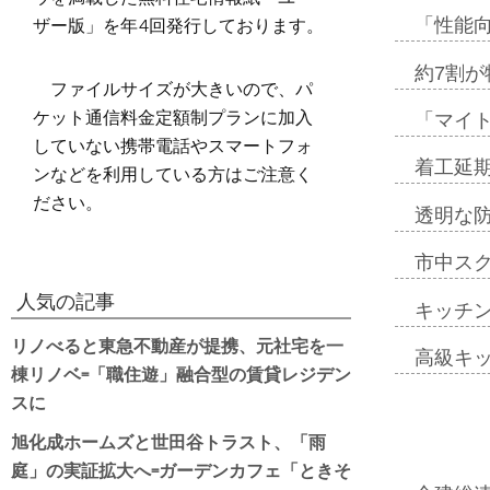
ザー版」を年4回発行しております。
「性能向
約7割が
ファイルサイズが大きいので、パ
ケット通信料金定額制プランに加入
「マイ
していない携帯電話やスマートフォ
着工延期
ンなどを利用している方はご注意く
ださい。
透明な
市中ス
人気の記事
キッチ
リノべると東急不動産が提携、元社宅を一
高級キ
棟リノベ=「職住遊」融合型の賃貸レジデン
スに
旭化成ホームズと世田谷トラスト、「雨
庭」の実証拡大へ=ガーデンカフェ「ときそ