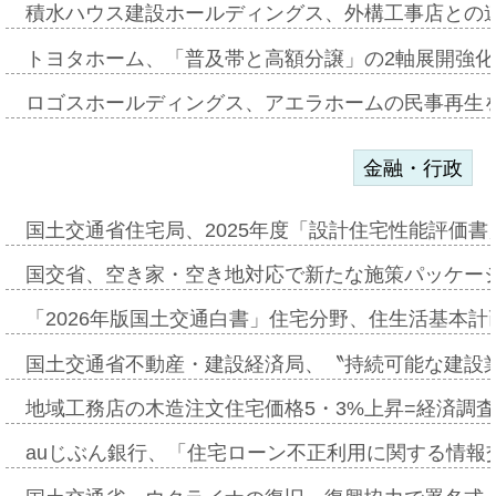
積水ハウス建設ホールディングス、外構工事店との
トヨタホーム、「普及帯と高額分譲」の2軸展開強化
ロゴスホールディングス、アエラホームの民事再生
金融・行政
国土交通省住宅局、2025年度「設計住宅性能評価
国交省、空き家・空き地対応で新たな施策パッケー
「2026年版国土交通白書」住宅分野、住生活基本計
国土交通省不動産・建設経済局、〝持続可能な建設
地域工務店の木造注文住宅価格5・3%上昇=経済調
auじぶん銀行、「住宅ローン不正利用に関する情報