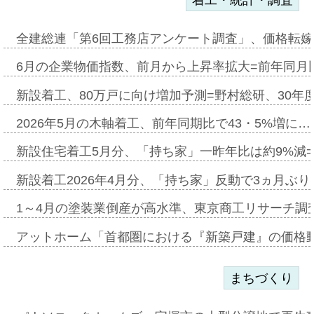
全建総連「第6回工務店アンケート調査」、価格転嫁
6月の企業物価指数、前月から上昇率拡大=前年同月比
新設着工、80万戸に向け増加予測=野村総研、30年
2026年5月の木軸着工、前年同期比で43・5%増に…
新設住宅着工5月分、「持ち家」一昨年比は約9%減=
新設着工2026年4月分、「持ち家」反動で3ヵ月ぶ
1～4月の塗装業倒産が高水準、東京商工リサーチ調
アットホーム「首都圏における『新築戸建』の価格
まちづくり