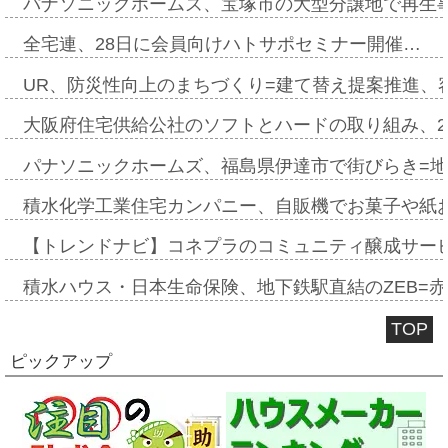
パナソニックホームズ、宝塚市の大型分譲地で再生
全宅連、28日に会員向けハトサポセミナー開催…
UR、防災性向上のまちづくり=建て替え提案推進、
大阪府住宅供給公社のソフトとハードの取り組み、2
パナソニックホームズ、福島県伊達市で街びらき=
積水化学工業住宅カンパニー、自販機でお菓子や紙
【トレンドナビ】コネプラのコミュニティ醸成サー
積水ハウス・日本生命保険、地下鉄駅直結のZEB=赤坂
TOP
ピックアップ