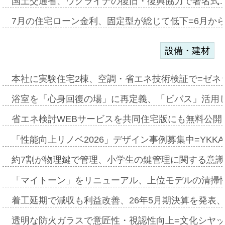
国土交通省、ウクライナの復旧・復興協力で署名式
7月の住宅ローン金利、固定型が総じて低下=6月か
設備・建材
本社に実験住宅2棟、空調・省エネ技術検証で=ゼネ
浴室を「心身回復の場」に再定義、「ビバス」活用し
省エネ検討WEBサービスを共同住宅版にも無料公開、
「性能向上リノベ2026」デザイン事例募集中=YKKA
約7割が物理鍵で管理、小学生の鍵管理に関する意識調査
「マイトーン」をリニューアル、上位モデルの清掃
着工延期で減収も利益改善、26年5月期決算を発表
透明な防火ガラスで意匠性・視認性向上=文化シヤ