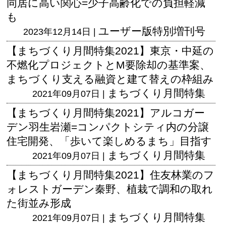
同居に高い関心=少子高齢化での負担軽減
も
ユーザー版
特別増刊号
2023年12月14日 |
【まちづくり月間特集2021】東京・中延の
不燃化プロジェクトとM要除却の基準案、
まちづくり支える融資と建て替えの枠組み
まちづくり月間特集
2021年09月07日 |
【まちづくり月間特集2021】アルコガー
デン羽生岩瀬=コンパクトシティ内の分譲
住宅開発、「歩いて楽しめるまち」目指す
まちづくり月間特集
2021年09月07日 |
【まちづくり月間特集2021】住友林業のフ
ォレストガーデン秦野、植栽で調和の取れ
た街並み形成
まちづくり月間特集
2021年09月07日 |