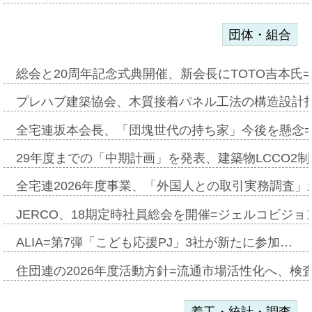
団体・組合
総会と20周年記念式典開催、新会長にTOTO吉本氏
プレハブ建築協会、木質接着パネル工法の構造設計
全宅連坂本会長、「団塊世代の持ち家」今後を懸念
29年度までの「中期計画」を発表、建築物LCCO2
全宅連2026年度事業、「外国人との取引実務調査」新
JERCO、18期定時社員総会を開催=ジェルコビジョン
ALIA=第7弾「こども応援PJ」3社が新たに参加…
住団連の2026年度活動方針=流通市場活性化へ、検
着工・統計・調査