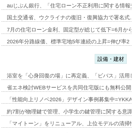
auじぶん銀行、「住宅ローン不正利用に関する情報
国土交通省、ウクライナの復旧・復興協力で署名式
7月の住宅ローン金利、固定型が総じて低下=6月か
2026年分路線価、標準宅地5年連続の上昇=伸び率2・
設備・建材
浴室を「心身回復の場」に再定義、「ビバス」活用し
省エネ検討WEBサービスを共同住宅版にも無料公開、
「性能向上リノベ2026」デザイン事例募集中=YKKA
約7割が物理鍵で管理、小学生の鍵管理に関する意識調査
「マイトーン」をリニューアル、上位モデルの清掃