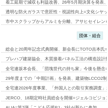
着工延期で減収も利益改善、26年5月期決算を発表
透明な防火ガラスで意匠性・視認性向上=文化シヤ
市中スクラップからアルミを分離、アサヒセイレン
団体・組合
総会と20周年記念式典開催、新会長にTOTO吉本氏
プレハブ建築協会、木質接着パネル工法の構造設計
全宅連坂本会長、「団塊世代の持ち家」今後を懸念
29年度までの「中期計画」を発表、建築物LCCO2
全宅連2026年度事業、「外国人との取引実務調査」新
JERCO、18期定時社員総会を開催=ジェルコビジョン
ALIA=第7弾「こども応援PJ」3社が新たに参加…