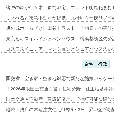
諸戸の家が代々木上原で邸宅、ブランド明確化を打
リノべると東急不動産が提携、元社宅を一棟リノベ
旭化成ホームズと世田谷トラスト、「雨庭」の実証
東京セキスイハイムとベンハウス、横浜都筑区の分
コスモスイニシア、マンションとシェアハウスのい
金融・行政
国交省、空き家・空き地対応で新たな施策パッケー
「2026年版国土交通白書」住宅分野、住生活基本計
国土交通省不動産・建設経済局、〝持続可能な建設
地域工務店の木造注文住宅価格5・3%上昇=経済調