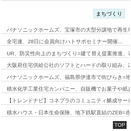
まちづくり
パナソニックホームズ、宝塚市の大型分譲地で再生
全宅連、28日に会員向けハトサポセミナー開催…
UR、防災性向上のまちづくり=建て替え提案推進、
大阪府住宅供給公社のソフトとハードの取り組み、2
パナソニックホームズ、福島県伊達市で街びらき=
積水化学工業住宅カンパニー、自販機でお菓子や紙
【トレンドナビ】コネプラのコミュニティ醸成サー
積水ハウス・日本生命保険、地下鉄駅直結のZEB=赤坂
TOP