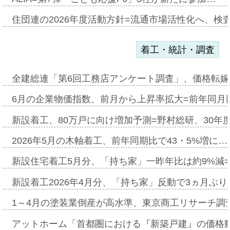
住団連の2026年度活動方針=流通市場活性化へ、検
着工・統計・調査
全建総連「第6回工務店アンケート調査」、価格転嫁
6月の企業物価指数、前月から上昇率拡大=前年同月比
新設着工、80万戸に向け増加予測=野村総研、30年
2026年5月の木軸着工、前年同期比で43・5%増に…
新設住宅着工5月分、「持ち家」一昨年比は約9%減=
新設着工2026年4月分、「持ち家」反動で3ヵ月ぶ
1～4月の塗装業倒産が高水準、東京商工リサーチ調
アットホーム「首都圏における『新築戸建』の価格