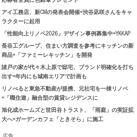
アイ工務店、新CMの発表会開催=渋谷凪咲さんをキャ
ラクターに起用
「性能向上リノベ2026」デザイン事例募集中=YKKAP
長谷工グループ、住まい方調査を参考にキッチンの新
商品=「ファミーレキッチン」を開発
諸戸の家が代々木上原で邸宅、ブランド明確化を打ち
出す=年内にも城南エリアで計画も
リノべると東急不動産が提携、元社宅を一棟リノベ
=「職住遊」融合型の賃貸レジデンスに
旭化成ホームズと世田谷トラスト、「雨庭」の実証拡
大へ=ガーデンカフェ「ときそら」に施工
広告