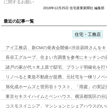
に関するお願い
2018年12月25日 住宅産業新聞社 編集部
最近の記事一覧
住宅・工務店
アイ工務店、新CMの発表会開催=渋谷凪咲さんをキ
長谷工グループ、住まい方調査を参考にキッチンの
諸戸の家が代々木上原で邸宅、ブランド明確化を打
リノべると東急不動産が提携、元社宅を一棟リノベ
旭化成ホームズと世田谷トラスト、「雨庭」の実証
東京セキスイハイムとベンハウス、横浜都筑区の分
コスモスイニシア、マンションとシェアハウスのい