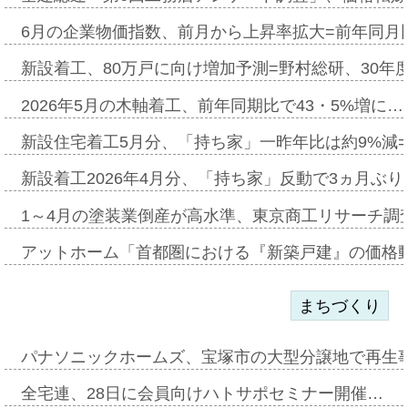
6月の企業物価指数、前月から上昇率拡大=前年同月比
新設着工、80万戸に向け増加予測=野村総研、30年
2026年5月の木軸着工、前年同期比で43・5%増に…
新設住宅着工5月分、「持ち家」一昨年比は約9%減=
新設着工2026年4月分、「持ち家」反動で3ヵ月ぶ
1～4月の塗装業倒産が高水準、東京商工リサーチ調
アットホーム「首都圏における『新築戸建』の価格
まちづくり
パナソニックホームズ、宝塚市の大型分譲地で再生
全宅連、28日に会員向けハトサポセミナー開催…