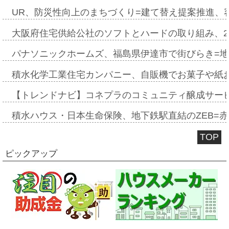
UR、防災性向上のまちづくり=建て替え提案推進、
大阪府住宅供給公社のソフトとハードの取り組み、2
パナソニックホームズ、福島県伊達市で街びらき=
積水化学工業住宅カンパニー、自販機でお菓子や紙
【トレンドナビ】コネプラのコミュニティ醸成サー
積水ハウス・日本生命保険、地下鉄駅直結のZEB=赤坂
TOP
ピックアップ