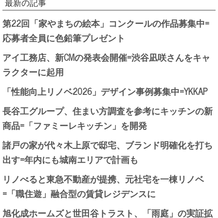
最新の記事
第22回「家やまちの絵本」コンクールの作品募集中=
応募者全員に色鉛筆プレゼント
アイ工務店、新CMの発表会開催=渋谷凪咲さんをキャ
ラクターに起用
「性能向上リノベ2026」デザイン事例募集中=YKKAP
長谷工グループ、住まい方調査を参考にキッチンの新
商品=「ファミーレキッチン」を開発
諸戸の家が代々木上原で邸宅、ブランド明確化を打ち
出す=年内にも城南エリアで計画も
リノべると東急不動産が提携、元社宅を一棟リノベ
=「職住遊」融合型の賃貸レジデンスに
旭化成ホームズと世田谷トラスト、「雨庭」の実証拡