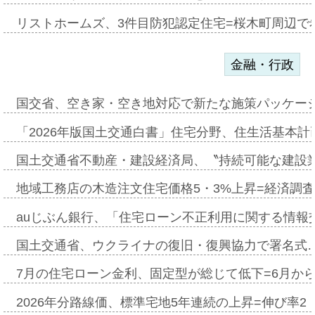
リストホームズ、3件目防犯認定住宅=桜木町周辺で
金融・行政
国交省、空き家・空き地対応で新たな施策パッケー
「2026年版国土交通白書」住宅分野、住生活基本計
国土交通省不動産・建設経済局、〝持続可能な建設
地域工務店の木造注文住宅価格5・3%上昇=経済調
auじぶん銀行、「住宅ローン不正利用に関する情報
国土交通省、ウクライナの復旧・復興協力で署名式
7月の住宅ローン金利、固定型が総じて低下=6月か
2026年分路線価、標準宅地5年連続の上昇=伸び率2・