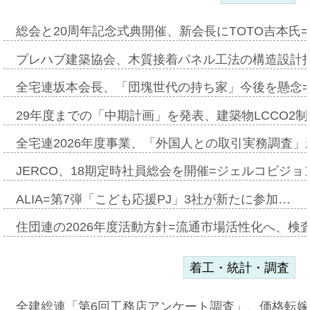
総会と20周年記念式典開催、新会長にTOTO吉本氏
プレハブ建築協会、木質接着パネル工法の構造設計
全宅連坂本会長、「団塊世代の持ち家」今後を懸念
29年度までの「中期計画」を発表、建築物LCCO2
全宅連2026年度事業、「外国人との取引実務調査」新
JERCO、18期定時社員総会を開催=ジェルコビジョン
ALIA=第7弾「こども応援PJ」3社が新たに参加…
住団連の2026年度活動方針=流通市場活性化へ、検
着工・統計・調査
全建総連「第6回工務店アンケート調査」、価格転嫁